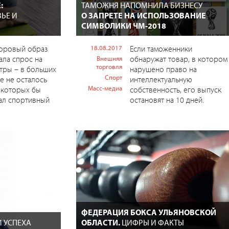
:
ТАМОЖНЯ НАПОМНИЛА БИЗНЕСУ
ЬЕ И
О ЗАПРЕТЕ НА ИСПОЛЬЗОВАНИЕ
СИМВОЛИКИ ЧМ-2018
доровый образ
18.08.2017
Если таможенники
ала спрос на
обнаружат товар, в котором
Внешняя
торговля
тры – в больших
нарушено право на
Спорт
е не осталось
интеллектуальную
Масс-медиа
 которых бы
собственность, его выпуск
ал спортивный
остановят на 10 дней.
ФЕДЕРАЦИЯ БОКСА УЛЬЯНОВСКОЙ
И УСПЕХА
ОБЛАСТИ.
ЦИФРЫ И ФАКТЫ