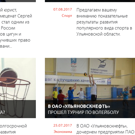
й юрист,
07.08.2017
Предлагаем вашему
 меценат Сергей
вниманию показательные
Спорт
стал одним из
результаты развития
 России
популярного вида спорта в
ов цигун и
Ульяновской области.
лучивших право
ани...
В ОАО «УЛЬЯНОВСКНЕФТЬ»
А?
ПРОШЕЛ ТУРНИР ПО ВОЛЕЙБОЛУ
долгосрочной
25.07.2017
В ОАО «Ульяновскнефть»,
развития
дочернем предприятии ПАО
Экономика