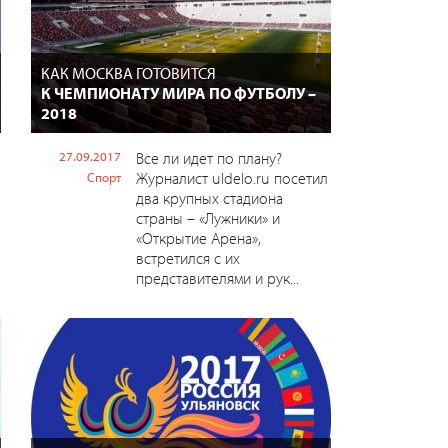
КАК МОСКВА ГОТОВИТСЯ
К ЧЕМПИОНАТУ МИРА ПО ФУТБОЛУ –
2018
27.09.2017
Все ли идет по плану?
Журналист uldelo.ru посетил
Спорт
два крупных стадиона
страны – «Лужники» и
«Открытие Арена»,
встретился с их
представителями и рук...