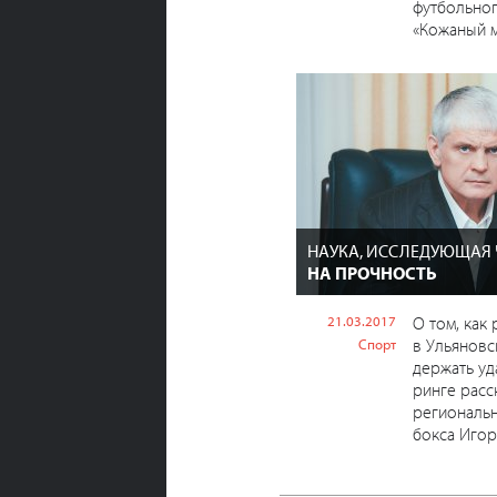
футбольног
«Кожаный мя
НАУКА, ИССЛЕДУЮЩАЯ
НА ПРОЧНОСТЬ
21.03.2017
О том, как
в Ульяновс
Спорт
держать уд
ринге расс
региональ
бокса Игор