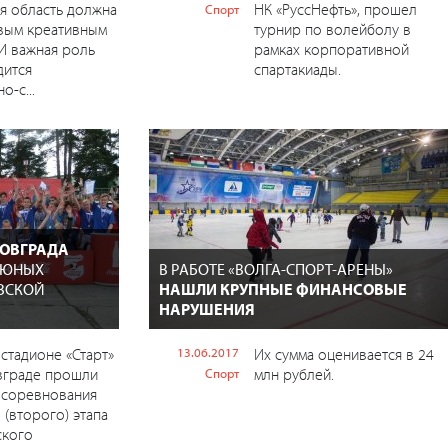
я область должна
НК «РуссНефть», прошел
Спорт
овым креативным
турнир по волейболу в
И важная роль
рамках корпоративной
дится
спартакиады.
о-с...
ОВГРАДА
 ЮНЫХ
В РАБОТЕ «ВОЛГА-СПОРТ-АРЕНЫ»
ВСКОЙ
НАШЛИ КРУПНЫЕ ФИНАНСОВЫЕ
НАРУШЕНИЯ
 стадионе «Старт»
13.06.2017
Их сумма оценивается в 24
вграде прошли
млн рублей.
Спорт
 соревнования
 (второго) этапа
ского