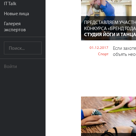
IT Talk
Новые лица
ПРЕДСТАВЛЯЕМ УЧАСТ
Галерея
КОНКУРСА «БРЕНД ГОДА 
экспертов
СТУДИЯ ЙОГИ И ТАНЦА
01.12.2017
Если захот
объять нео
Спорт
Войти