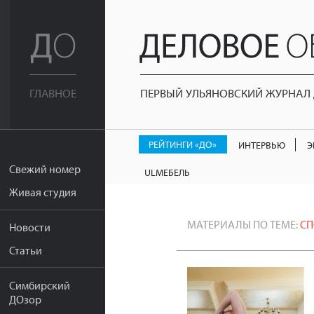
ПЕРВЫЙ УЛЬЯНОВСКИЙ ЖУРНАЛ Д
ГЛАВНОЕ
РЕЙТИНГИ «ДО»
ИНТЕРВЬЮ
Э
Свежий номер
ULМЕБЕЛЬ
Живая студия
МАТЕРИАЛЫ ПО ТЕМЕ:
СП
Новости
Статьи
Симбирский
ДОзор