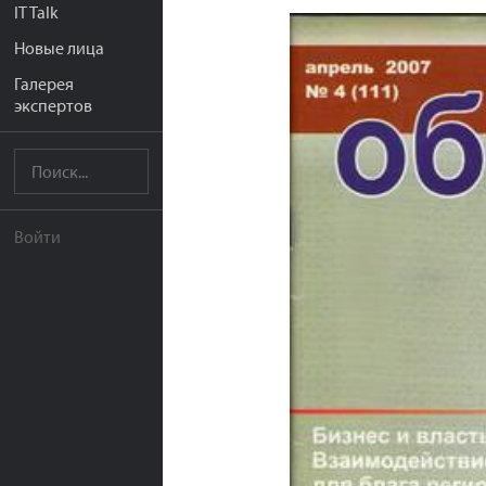
IT Talk
Новые лица
Галерея
экспертов
Войти