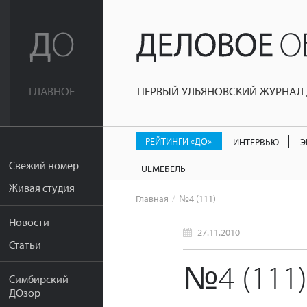
ПЕРВЫЙ УЛЬЯНОВСКИЙ ЖУРНАЛ Д
ГЛАВНОЕ
РЕЙТИНГИ «ДО»
ИНТЕРВЬЮ
Э
Свежий номер
ULМЕБЕЛЬ
Живая студия
Главная
№4 (111)
Новости
27.11.2010
Статьи
№4 (111)
Симбирский
ДОзор