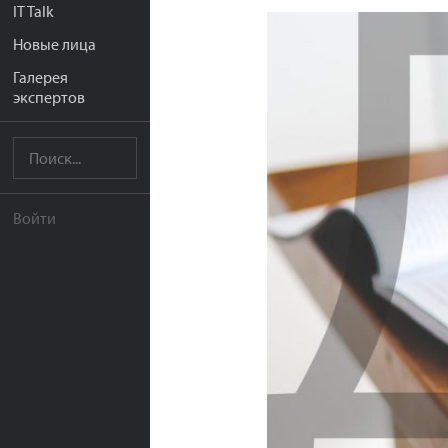
IT Talk
Новые лица
Галерея
экспертов
Войти