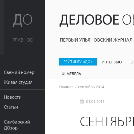
ПЕРВЫЙ УЛЬЯНОВСКИЙ ЖУРНАЛ Д
ГЛАВНОЕ
РЕЙТИНГИ «ДО»
ИНТЕРВЬЮ
Э
Свежий номер
ULМЕБЕЛЬ
Живая студия
Главная
сентябрь 2014
Новости
01.01.2011
Статьи
СЕНТЯБР
Симбирский
ДОзор