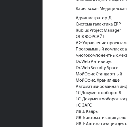
Карельская Медицинска
Администратор-Д
Система галактика ERP
Rubius Project Manager
ОПК ФОРСАЙТ
А2: Управление проектам
Программный комплекс а
многокомпонентных меха
Dr. Web Антивирус
Dr. Web Security Space
МойОфис Стандартный
МойОфис. Хранилище
Автоматизированная ин
1С:Документооборот 8
1С: Документооборот гос
1С: ЗАГС
ИВЦ: Кадры
ИВЦ: автоматизация дел
ИВЦ: Автоматизация дея