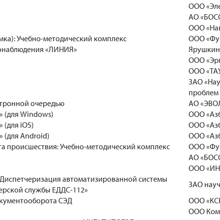
ООО «Эл
АО «БОС
ООО «На
ка): Учебно-методический комплекс
ООО «Фу
еонаблюдения «ЛИНИЯ»
Ярушкин
ООО «Эр
ООО «ТА
ЗАО «Нау
проблем
ктронной очередью
АО «ЭВО
 (для Windows)
ООО «Аз
 (для iOS)
ООО «Аз
 (для Android)
ООО «Аз
а происшествия: Учебно-методический комплекс
ООО «Фу
АО «БОС
ООО «ИН
Диспетчеризация автоматизированной системы
ЗАО нау
ерской службы ЕДДС-112»
окументооборота СЭД
ООО «КС
ООО Ком