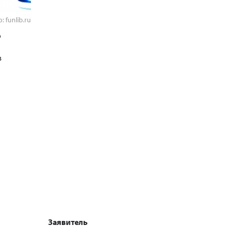
: funlib.ru
о
в
Заявитель