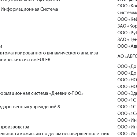
ООО «Ко
я Информационная Система
Системы
ООО «Ке
ЗАО «Кор
ООО «Руб
ЗАО «Цен
и
ООО «Адв
втоматизированного динамического анализа
АО «АВТ
нических систем EULER
ООО «До
ООО «До
ООО «НО
ООО «НО
формационная система «Дневник-ПОО»
ООО «Эд
ООО «1С
ударственных учреждений 8
ООО «1С
ООО «1С
ООО «Ин
опроизводства
ООО «Ин
тельности комиссии по делам несовершеннолетних
ООО «Ин