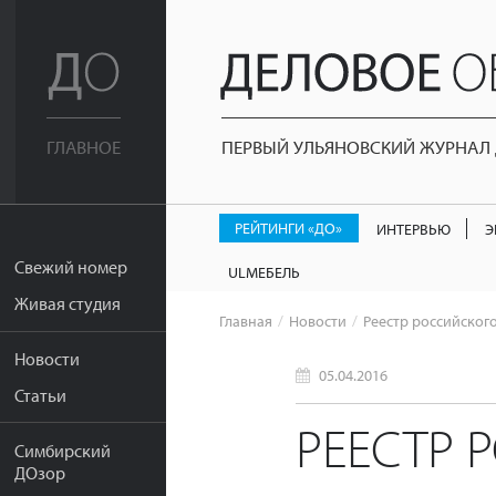
ПЕРВЫЙ УЛЬЯНОВСКИЙ ЖУРНАЛ Д
ГЛАВНОЕ
РЕЙТИНГИ «ДО»
ИНТЕРВЬЮ
Э
Свежий номер
ULМЕБЕЛЬ
Живая студия
Главная
Новости
Реестр российског
Новости
05.04.2016
Статьи
РЕЕСТР 
Симбирский
ДОзор