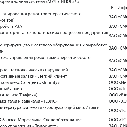
формационная система «МУЛЬТИПОЕЗД»
ТВ – Инф
ланирования ремонтов энергетического
ЗАО «СМ
монтов)
ройств РЗА
ЗАО «СМ
ониторинга технологических процессов предприятия
ЗАО «СМ
Т
генерирующего и сетевого оборудования к выработке
ЗАО «СМ
ии
тема управления ремонтами энергетического
ЗАО «СМ
рнал технологических нарушений
ЗАО «СМ
ративные заявки». Легкий клиент
ЗАО «СМ
мплекс Call-центр «Infinity»
ООО «Ин
нный архив
ООО «Лог
и Анализа Трафика)
ООО «ВА
ментами и задачами «ТЕЗИС»
ООО «Х
 литература, математика, окружающий мир. Игры и
ООО «1С
 5-6 класс. Морфемика. Словообразование
ООО «1С
ого управления «Приоритет»
ЗАО «ДИ