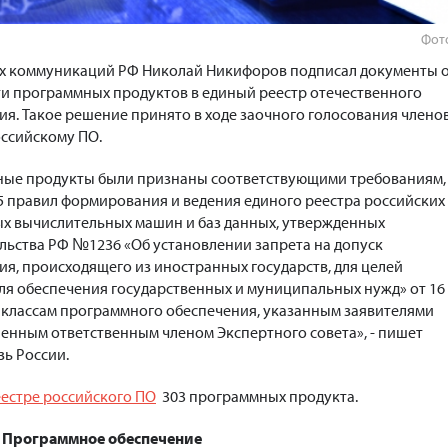
Фото
ых коммуникаций РФ Николай Никифоров подписал документы 
ти программных продуктов в единый реестр отечественного
я. Такое решение принято в ходе заочного голосования члено
оссийскому ПО.
ые продукты были признаны соответствующими требованиям,
 правил формирования и ведения единого реестра российских
х вычислительных машин и баз данных, утвержденных
ьства РФ №1236 «Об установлении запрета на допуск
я, происходящего из иностранных государств, для целей
ля обеспечения государственных и муниципальных нужд» от 16
же классам программного обеспечения, указанным заявителями
ленным ответственным членом Экспертного совета», - пишет
ь России.
естре российского ПО
303 программных продукта.
Программное обеспечение