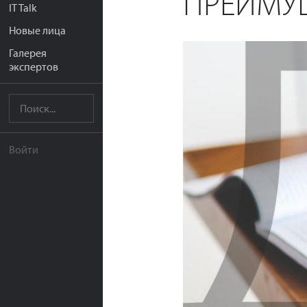
ПРЕИМУ
IT Talk
Новые лица
Галерея
экспертов
Войти