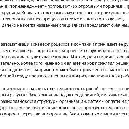
паний, топ-менеджмент «поглощают» их огромными порциями. 
 крупицы. Возлагать так называемую «инфосортировку» на пле
в технологию бизнес-процессов (тех же из них, кто это делает, 
о, далеко не всегда названные специалисты предлагают обычн
автоматизации бизнес-процессов в компании принимает ее ру
тветствующее распоряжение направляется руководителю IT-слу
ехнологий не учитывается вовсе. И это одна из типичных оши
язательно. Более того, именно он влияет на ход принятия реш
я предприятия, например, может быть провалена только из-за 
ействий между производственными подразделениями (не отрабо
зации можно сравнить с деятельностью нервной системы челове
вный разум на базе компании. А для предприятий, имеющих фил
 разноплановости структуры организаций, системы оплаты и т.
даря системе автоматизации повышается производительность т
я скорость передачи информации. Все это дает компании на ры