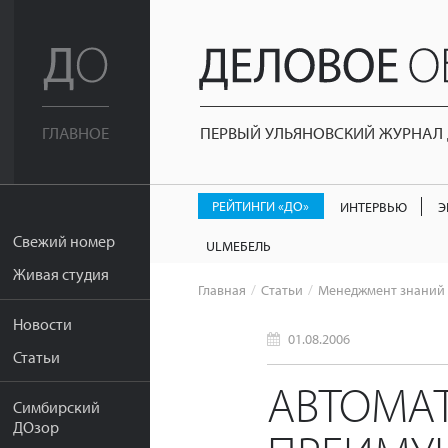
ПЕРВЫЙ УЛЬЯНОВСКИЙ ЖУРНАЛ Д
ГЛАВНОЕ
РЕЙТИНГИ «ДО»
ИНТЕРВЬЮ
Э
Свежий номер
ULМЕБЕЛЬ
Живая студия
Главная
Статьи
Менеджмент знаний
Новости
01.08.2006
Статьи
АВТОМАТ
Симбирский
ДОзор