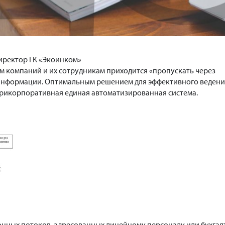
иректор ГК «Экоинком»
 компаний и их сотрудникам приходится «пропускать через
информации. Оптимальным решением для эффективного ведени
трикорпоративная единая автоматизированная система.
ных потоков, адресованных линейному персоналу или бухгалте