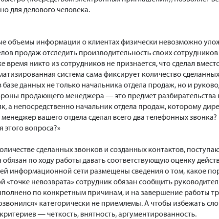
но для делового человека.
ые объемы информации о клиентах физически невозможно улож
лов продаж отследить производительность своих сотрудников 
же время никто из сотрудников не признается, что сделал вмес
оматизированная система сама фиксирует количество сделанных
базе данных не только начальника отдела продаж, но и руково
стороны продающего менеджера — это предмет разбирательства 
, а непосредственно начальник отдела продаж, которому дире
 менеджер вашего отдела сделал всего два телефонных звонка? 
 этого вопроса?»
количестве сделанных звонков и созданных контактов, поступа
н обязан по ходу работы давать соответствующую оценку дейст
ей информационной сети размещены сведения о том, какое пору
й «точке невозврата» сотрудник обязан сообщить руководител
выполнено по конкретным причинам, и на завершение работы тр
 дозвонился» категорически не приемлемы. А чтобы избежать сл
 критериев — четкость, внятность, аргументированность.