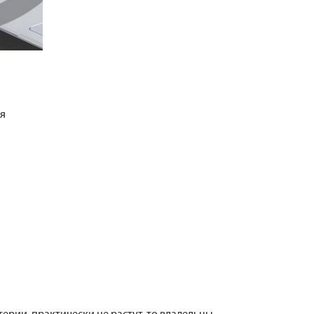
я
рии, практически не растут, то владельцы