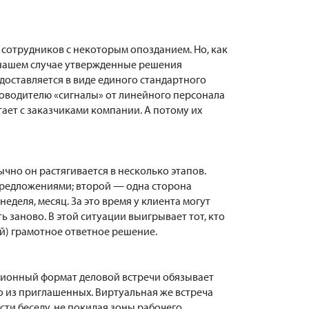
сотрудников с некоторым опозданием. Но, как
В нашем случае утвержденные решения
оставляется в виде единого стандартного
уководителю «сигналы» от линейного персонала
тает с заказчиками компании. А потому их
но он растягивается в несколько этапов.
предложениями; второй — одна сторона
еделя, месяц. За это время у клиента могут
 заново. В этой ситуации выигрывает тот, кто
й) грамотное ответное решение.
ционный формат деловой встречи обязывает
о из приглашенных. Виртуальная же встреча
ти беседу, не покидая зоны рабочего