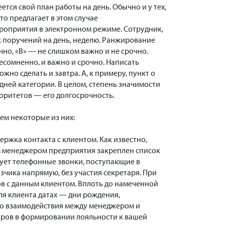
тся свой план работы на день. Обычно и у тех,
то предлагает в этом случае
роприятия в электронном режиме. Сотрудник,
 поручений на день, неделю. Ранжирование
чно, «В» — не слишком важно и не срочно.
есомненно, и важно и срочно. Написать
жно сделать и завтра. А, к примеру, пункт о
ней категории. В целом, степень значимости
оритетов — его долгосрочность.
м некоторые из них:
ржка контакта с клиентом. Как известно,
ым менеджером предприятия закреплен список
рует телефонные звонки, поступающие в
зчика напрямую, без участия секретаря. При
в с данным клиентом. Вплоть до намеченной
ля клиента датах — дни рождения,
го взаимодействия между менеджером и
оров в формировании лояльности к вашей