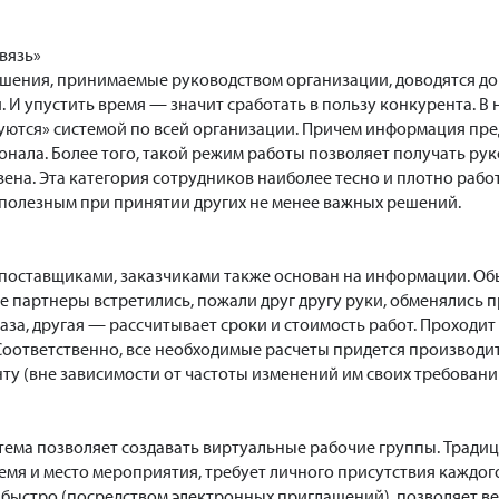
вязь»
шения, принимаемые руководством организации, доводятся до 
и. И упустить время — значит сработать в пользу конкурента. 
ются» системой по всей организации. Причем информация пред
сонала. Более того, такой режим работы позволяет получать р
ена. Эта категория сотрудников наиболее тесно и плотно рабо
 полезным при принятии других не менее важных решений.
поставщиками, заказчиками также основан на информации. Обыч
партнеры встретились, пожали друг другу руки, обменялись 
за, другая — рассчитывает сроки и стоимость работ. Проходит н
оответственно, все необходимые расчеты придется производить
ту (вне зависимости от частоты изменений им своих требовани
ема позволяет создавать виртуальные рабочие группы. Тради
емя и место мероприятия, требует личного присутствия каждог
 быстро (посредством электронных приглашений), позволяет вес