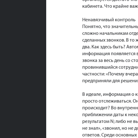
кабинета. Что крайне важ
Ненавязчивый контроль
Понятно, что значительн
сложно начальникам отде
сделанных звонков. В то 
два. Как здесь быть? Авт
информация появляется в 
звонка за весь день со 
провинившийся сотрудник
частности: «Почему вчера
предприняли для решения
В идеале, информация о 
просто отслеживаться. О
происходит? Во внутренн
приближении даты к неко
результатом N; либо не 
не знал», «звонил, но не
ответов. Среди основных