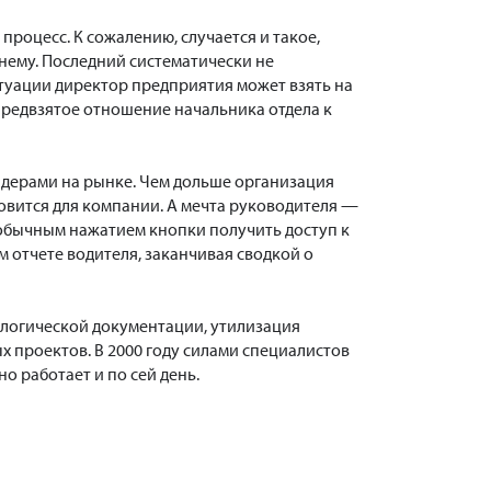
роцесс. К сожалению, случается и такое,
нему. Последний систематически не
туации директор предприятия может взять на
 предвзятое отношение начальника отдела к
идерами на рынке. Чем дольше организация
новится для компании. А мечта руководителя —
 обычным нажатием кнопки получить доступ к
 отчете водителя, заканчивая сводкой о
кологической документации, утилизация
х проектов. В 2000 году силами специалистов
 работает и по сей день.