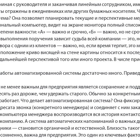
чиная с руководителя и заканчивая линейным сотрудником, имее
ты отражены в ежедневниках или других бумажных носителях. Ч
ема? Она позволяет планировать текущие и перспективные ме
нальный компьютер, видит на экране монитора полный список
епени важности: «А» — важно и срочно, «Б» — важно, но не сро
и выполнения поручения зависит судьба всей компании — это, н
ора с одним из клиентов — важно, но, если время терпит, это мо
положение криво висящей на стене картины относится к послед
дальнейшей перспективой того или иного проекта. В числе при
боты автоматизированной системы достаточно много. Приведе
 не менее важным для предприятия является сохранение и подде
десять раз дороже, чем удержать старого. Обычно за конкретн
 работает. Что делает автоматизированная система? Она фикси
есата звонка (конкретного менеджера) и соединяет с ним зака
 компьютера менеджера воспроизводится вся история контакто
 компанию. А система автоматических напоминаний о важных д
ики — становится органичной и естественной. Близость тако
сомненно, важна для предприятия. Это один из ключевых факт