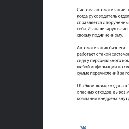
Система автоматизации п
когда руководитель отде
справляется с порученны
себя. И, анализируя в си
своему подчиненному.
Автоматизация бизнеса —
работает с такой систем
сидя у персонального ко
любой информации по сво
сумме перечислений за г
ГК «Экоинком» создана в
опасных отходов, вывоз 
компании внедрена внутр