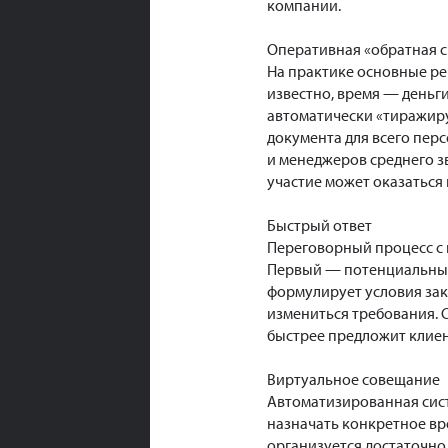
компании.
Оперативная «обратная с
На практике основные ре
известно, время — деньг
автоматически «тиражиру
документа для всего пер
и менеджеров среднего зв
участие может оказаться
Быстрый ответ
Переговорный процесс с 
Первый — потенциальные 
формулирует условия зака
измениться требования. С
быстрее предложит клиен
Виртуальное совещание
Автоматизированная сист
назначать конкретное вр
организуется достаточно