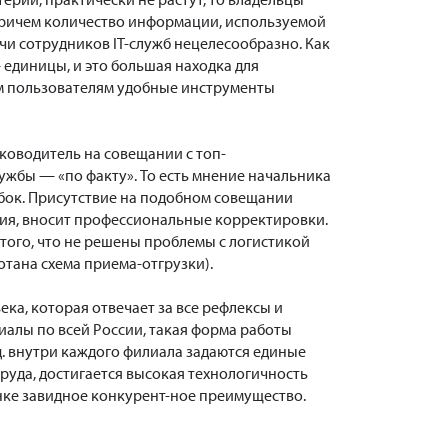
Причем количество информации, используемой
чи сотрудников IT-служб нецелесообразно. Как
— единицы, и это большая находка для
ым пользователям удобные инструменты
ководитель на совещании с топ-
жбы — «по факту». То есть мнение начальника
бок. Присутствие на подобном совещании
ения, вносит профессиональные корректировки.
того, что не решены проблемы с логистикой
тана схема приема-отгрузки).
ка, которая отвечает за все рефлексы и
иалы по всей России, такая форма работы
д. внутри каждого филиала задаются единые
руда, достигается высокая технологичность
нке завидное конкурент-ное преимущество.