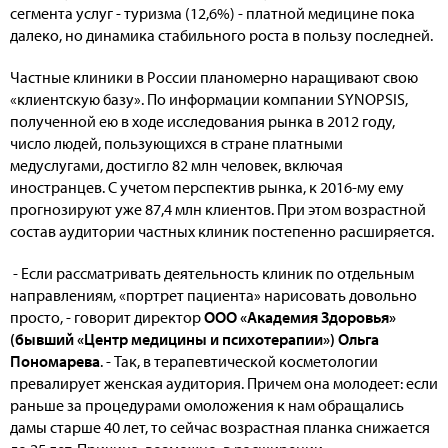
сегмента услуг - туризма (12,6%) - платной медицине пока
далеко, но динамика стабильного роста в пользу последней.
Частные клиники в России планомерно наращивают свою
«клиентскую базу». По информации компании SYNOPSIS,
полученной ею в ходе исследования рынка в 2012 году,
число людей, пользующихся в стране платными
медуслугами, достигло 82 млн человек, включая
иностранцев. С учетом перспектив рынка, к 2016-му ему
прогнозируют уже 87,4 млн клиентов. При этом возрастной
состав аудитории частных клиник постепенно расширяется.
- Если рассматривать деятельность клиник по отдельным
направлениям, «портрет пациента» нарисовать довольно
просто, - говорит директор
ООО «Академия Здоровья»
(бывший «Центр медицины и психотерапии») Ольга
Пономарева
. - Так, в терапевтической косметологии
превалирует женская аудитория. Причем она молодеет: если
раньше за процедурами омоложения к нам обращались
дамы старше 40 лет, то сейчас возрастная планка снижается