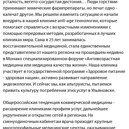
усталость, вегето-сосудистая дистония… Люди горстями
принимают химические фармпрепараты, но лечат одно -
калечат другое. Мы решили изменить ситуацию и начали
внедрять в нашей клинике anti-age технологии, которые
помогают справляться с возрастными изменениями с
помощью передовых методик, разработанных в лучших
клиниках мира. Сама я 25 лет занималась
восстановительной медициной, стала единственным
представителем от нашего региона на прошедшем недавно
в Монако специализированном форуме «Антивозрастная
медицина или медицина качества жизни». Наша клиника
участвует в государственной программе «Здоровое питание
- здоровая нация», активно развивает направление
эндоэкологии. И сейчас мы, как альтруисты, пытаемся
привить культуру потребления этих услуг в Ульяновске.
Общероссийская тенденция коммерческой медицины -
расширение клиниками профиля услуг, дальнейшее
укрупнение и открытие сетей в регионах. На
сменуодиночным кабинетам врача приходят крупные
многопрофильные медицинские центры, оказывающие