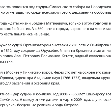
агого» покоится под спудом Смоленского собора на Новодевич
но отметишь, что среди всех заслуг этого державника особо в
 года – даты жизни Богдана Матвеевича, только в этом году он
овской области». А к 360-летию города, выросшего на месте з
го честь памятника на Венце.
ружеве судеб. Организатором выставки к 250-летию Симбирска
 в 1812 году сокровища Оружейной палаты Кремля спасал от на
 полка Иван Петрович Поливанов. Кстати, видный коллекционе
ставки.
 в Москве у Никитских ворот. Через сто лет на основе его кам
Орлова, директора Академии наук (1766-1773), владельца круп
го для заселения и освоения края.
тное – дар судьбы к юбилеям. Год 2008-й -360 лет Симбирску. Год
имбирска. А между этими датами, в марте 2009 года, случилось 
вернулись бесценные реликвии рода Хитрово.