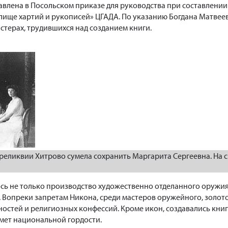
тавлена в Посольском приказе для руководства при составлении
лище хартий и рукописей» ЦГАДА. По указанию Богдана Матве
стерах, трудившихся над созданием книги.
реликвии Хитрово сумела сохранить Маргарита Сергеевна. На 
сь не только производство художественно отделанного оружия,
 Вопреки запретам Никона, среди мастеров оружейного, золото
остей и религиозных конфессий. Кроме икон, создавались книг
дмет национальной гордости.