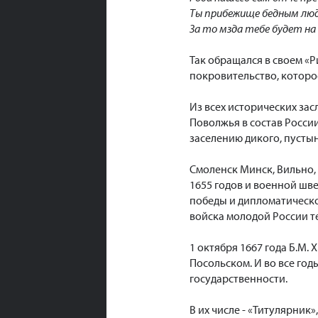
Ты прибежище бедным люд
За то мзда тебе будет на 
Так обращался в своем «Р
покровительство, котор
Из всех исторических за
Поволжья в состав Росси
заселению дикого, пустын
Смоленск Минск, Вильно, 
1655 годов и военной шве
победы и дипломатическо
войска молодой России т
1 октября 1667 года Б.М.
Посольском. И во все го
государственности.
В их числе - «Титулярник