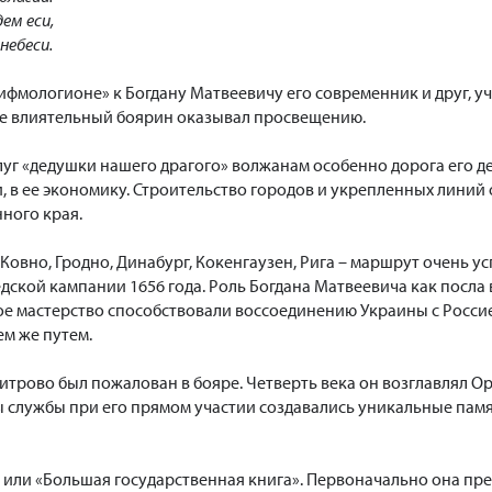
ем еси,
небеси.
ифмологионе» к Богдану Матвеевичу его современник и друг, у
ое влиятельный боярин оказывал просвещению.
слуг «дедушки нашего драгого» волжанам особенно дорога его 
и, в ее экономику. Строительство городов и укрепленных лини
ного края.
Ковно, Гродно, Динабург, Кокенгаузен, Рига – маршрут очень у
дской кампании 1656 года. Роль Богдана Матвеевича как посла
е мастерство способствовали воссоединению Украины с Россией
ем же путем.
 Хитрово был пожалован в бояре. Четверть века он возглавлял О
ды службы при его прямом участии создавались уникальные памя
», или «Большая государственная книга». Первоначально она п