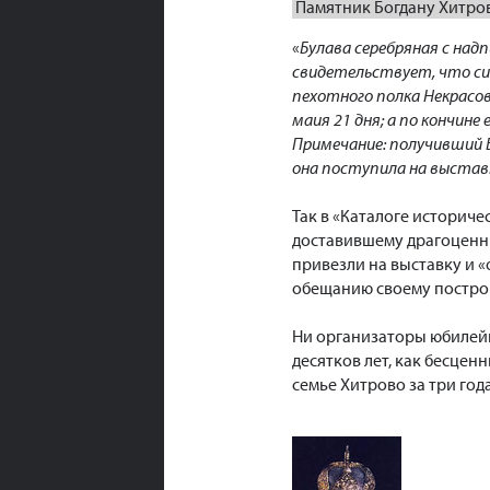
Памятник Богдану Хитров
«
Булава серебряная с над
свидетельствует, что сия
пехотного полка Некрасов
маия 21 дня; а по кончине
Примечание: получивший Б
она поступила на выстав
Так в «Каталоге историче
доставившему драгоценны
привезли на выставку и «
обещанию своему построи
Ни организаторы юбилейно
десятков лет, как бесцен
семье Хитрово за три год