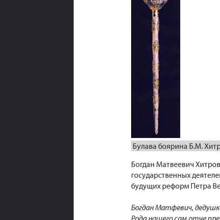
Булава боярина Б.М. Хит
Богдан Матвеевич Хитрово
государственных деятеле
будущих реформ Петра Ве
Богдан Матфевич, дедушк
Рода нашего сам отче пре