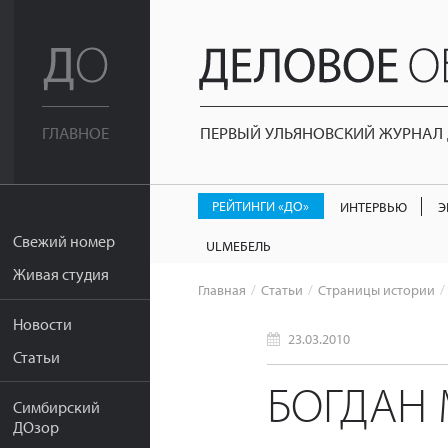
ПЕРВЫЙ УЛЬЯНОВСКИЙ ЖУРНАЛ Д
ГЛАВНОЕ
РЕЙТИНГИ «ДО»
ИНТЕРВЬЮ
Э
Свежий номер
ULМЕБЕЛЬ
Живая студия
Главная
Статьи
Страницы истории
Новости
23.03.2010
Статьи
БОГДАН 
Симбирский
ДОзор