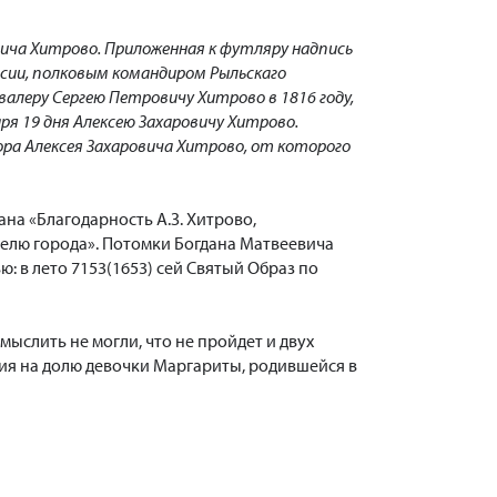
вича Хитрово. Приложенная к футляру надпись
оссии, полковым командиром Рыльскаго
алеру Сергею Петровичу Хитрово в 1816 году,
аря 19 дня Алексею Захаровичу Хитрово.
ора Алексея Захаровича Хитрово, от которого
на «Благодарность А.З. Хитрово,
елю города». Потомки Богдана Матвеевича
: в лето 7153(1653) сей Святый Образ по
ыслить не могли, что не пройдет и двух
ссия на долю девочки Маргариты, родившейся в