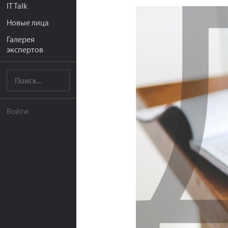
IT Talk
Новые лица
Галерея
экспертов
Войти