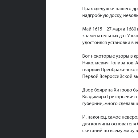
Прах «дедушки нашего др
надгробную доску, неволь
Май 1615 – 27 марта 1680
знаменательных дат Ульян
удостоился установки в е
Вот некоторые узоры в к
Николаевич Поливанов. А
гвардии Преображенского
Первой Всероссийской вы
Двор боярина Хитрово был
Владимира Григорьевича 
губернии, много сделавше
И, наконец, самое невероя
дня кончины основателя С
скитаний по всему миру 