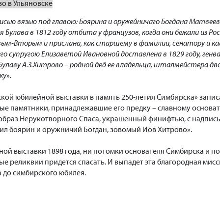
о в Ульяновске
писью вязью под главою: Боярина и оружейничаго Богдана Матвее
 Булава в 1812 году отбита у французов, когда они бежали из Р
ым-Вторым и прислана, как старшему в фамилии, сенатору и кав
 его супругою Елизаветой Ивановной доставлена в 1829 году, генв
улаву А.З.Хитрово – родной дед ее владельца, шталмейстера дв
ку
».
ской юбилейной выставки в память 250-летия Симбирска» записа
е памятники, принадлежавшие его предку – славному основат
образ Нерукотворного Спаса, украшенный финифтью, с надписью
л боярин и оружничий Богдан, зовомый Иов Хитрово».
й выставки 1898 года, ни потомки основателя Симбирска и пом
ные реликвии придется спасать. И выпадет эта благородная ми
а до симбирского юбилея.