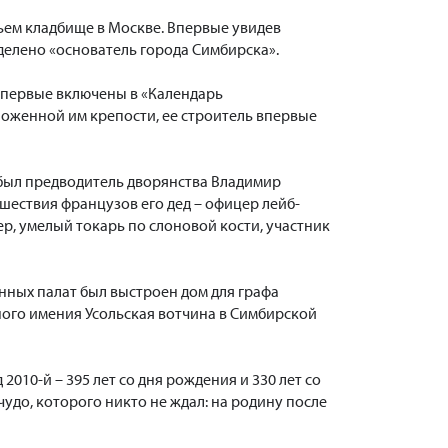
ьем кладбище в Москве. Впервые увидев
ыделено «основатель города Симбирска».
и впервые включены в «Календарь
аложенной им крепости, ее строитель впервые
 был предводитель дворянства Владимир
шествия французов его дед – офицер лейб-
р, умелый токарь по слоновой кости, участник
енных палат был выстроен дом для графа
ного имения Усольская вотчина в Симбирской
 2010-й – 395 лет со дня рождения и 330 лет со
чудо, которого никто не ждал: на родину после