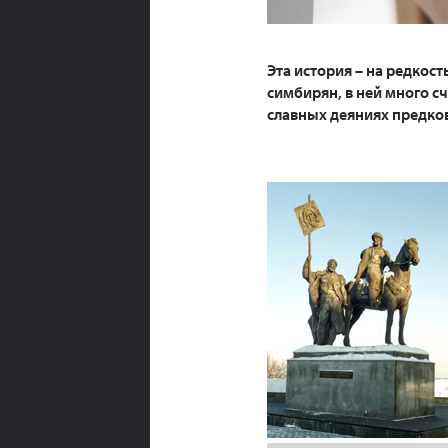
Эта история – на редкост
симбирян, в ней много с
славных деяниях предко