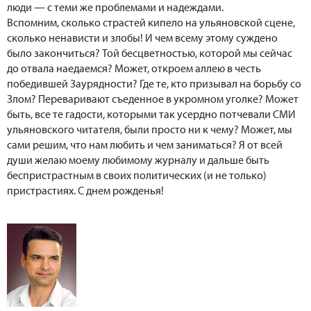
люди — с теми же проблемами и надеждами.
Вспомним, сколько страстей кипело на ульяновской сцене,
сколько ненависти и злобы! И чем всему этому суждено
было закончиться? Той бесцветностью, которой мы сейчас
до отвала наедаемся? Может, откроем аллею в честь
победившей Заурядности? Где те, кто призывал на борьбу со
Злом? Переваривают съеденное в укромном уголке? Может
быть, все те гадости, которыми так усердно потчевали СМИ
ульяновского читателя, были просто ни к чему? Может, мы
сами решим, что нам любить и чем заниматься? Я от всей
души желаю моему любимому журналу и дальше быть
беспристрастным в своих политических (и не только)
пристрастиях. С днем рожденья!