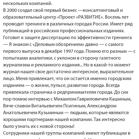
нескольких компаний.
В 2000 создал свой первый бизнес —консалтинговый и
образовательный центр «Проект «РАЗВИТИЕ». Восемь лет
проводит тренинги в различных городах России. Имеет ряд
публикаций в российских профессиональных изданиях.
Готовит к защите диссертацию по эффективности тренинга
— Я знаком с «Деловым обозрением» давно — с самого
первого выпуска в декабре 1997 года. Помню его разным — с
попытками аналитики, с уклоном в сторону газетного
журнализма и рекламного издания... Но в какой-то момент
журнал нашел свое достаточно интересное, выразительное
лицо. Меня привлекает, что он остается именно городским
изданием — о жизни, пульсе, развитии города. Всегда
привлекала страничка о редпринимателях города. До сих
пор помню интервью с Михаилом Гавриловичем Кашиным,
Вяче-славом Витальевичем Псигиным, Александром
Анатольевичем Кузьминым — людьми, которые являются
хорошими партнерами нашей компании. Так интересно
было узнать их с новой стороны!
Сотрудники нашей группы компаний имеют публикации в