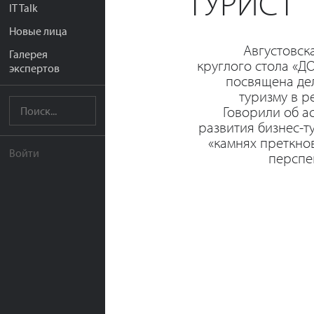
ТУРИСТ
IT Talk
Новые лица
Августовск
Галерея
круглого стола «Д
экспертов
посвящена де
туризму в р
Говорили об а
развития бизнес-т
«камнях преткно
Войти
перспе