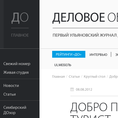
ПЕРВЫЙ УЛЬЯНОВСКИЙ ЖУРНАЛ Д
ГЛАВНОЕ
РЕЙТИНГИ «ДО»
ИНТЕРВЬЮ
Э
Свежий номер
ULМЕБЕЛЬ
Живая студия
Главная
Статьи
Круглый стол
Добр
Новости
08.08.2012
Статьи
ДОБРО П
Симбирский
ДОзор