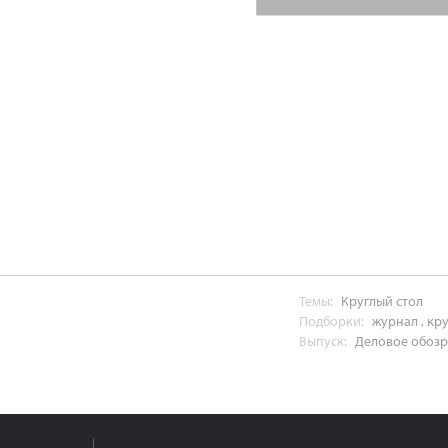
Темы:
Круглый стол
Подборки:
журнал
,
кру
Выпуск:
Деловое обозре