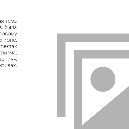
ая тема
О» была
ловому
егионе.
спектах
уризма,
вения»,
ктивах.