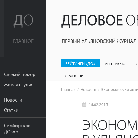
ПЕРВЫЙ УЛЬЯНОВСКИЙ ЖУРНАЛ Д
ГЛАВНОЕ
РЕЙТИНГИ «ДО»
ИНТЕРВЬЮ
Э
Свежий номер
ULМЕБЕЛЬ
Живая студия
Главная
Новости
Экономически актив
Новости
16.02.2015
Статьи
ЭКОНОМ
Симбирский
ДОзор