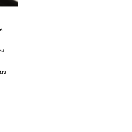
е.
ми
t.ru