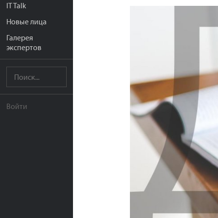
IT Talk
Новые лица
Галерея
экспертов
Войти