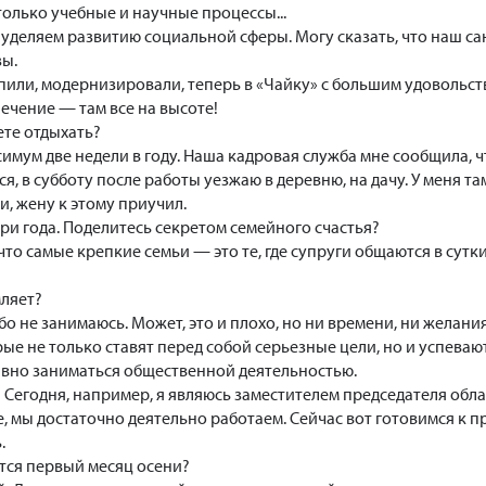
только учебные и научные процессы...
деляем развитию социальной сферы. Могу сказать, что наш с
зы.
пили, модернизировали, теперь в «Чайку» с большим удовольств
ечение — там все на высоте!
ете отдыхать?
симум две недели в году. Наша кадровая служба мне сообщила, 
ся, в субботу после работы уезжаю в деревню, на дачу. У меня там
, жену к этому приучил.
ри года. Поделитесь секретом семейного счастья?
что самые крепкие семьи — это те, где супруги общаются в сутки
мляет?
 не занимаюсь. Может, это и плохо, но ни времени, ни желания 
ые не только ставят перед собой серьезные цели, но и успевают
ивно заниматься общественной деятельностью.
 Сегодня, например, я являюсь заместителем председателя обл
 мы достаточно деятельно работаем. Сейчас вот готовимся к 
.
ется первый месяц осени?