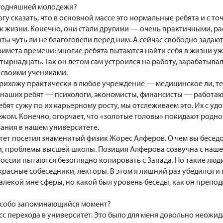
егодняшней молодежи?
у сказать, что в основной массе это нормальные ребята и с то
к жизни. Конечно, они стали другими — очень практичными, ра
ты чуть ли не благоговели перед ним. А сейчас свободно задаю
имета времени: многие ребята пытаются найти себя в жизни уже
етырнадцать. Так он летом сам устроился на работу, зарабатывал
 своими учениками.
прихожу практически в любое учреждение — медицинское ли, т
 наших ребят — психологи, экономисты, финансисты — работаю
ебят сужу по их карьерному росту, мы отслеживаем это. Их с у
ежом. Конечно, огорчает, что «золотые головы» покидают родно
ания в нашем университете.
ет посетил знаменитый физик Жорес Алферов. О чем вы беседо
и, проблемы высшей школы. Позиция Алферова созвучна с наше
России пытаются безоглядно копировать с Запада. Но такие лю
расные собеседники, лекторы. В этом я лишний раз убедился и 
 далекой мне сферы, но какой был уровень беседы, как он преп
 особо запоминающийся момент?
с перехода в университет. Это было для меня довольно неожид