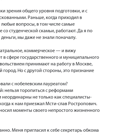
чки зрения общего уровня подготовки, и с
скованными. Раньше, когда приходил в
т любые вопросы, в том числе самые
 со студенческой скамьи, работают. Да я по
 деньги, мы даже не знали поначалу.
еатральное, коммерческое — и вижу
т в сфере государственного и муниципального
довольствием принимают на работу в Москве,
й город. Но с другой стороны, это признание
вали с нобелевским лауреатом?
й: нельзя торопиться с реформами
ди неординарны не только как специалисты-
когда к нам приезжал Мсти-слав Ростропович.
односил моменты своего непростого жизненного
анно. Меня пригласил к себе секретарь обкома