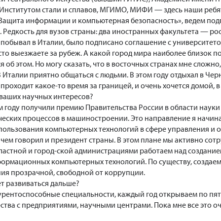
Институтом стали и сплавов, МГИМО, МИФИ — здесь наши ребят
ащита информации и компьютерная безопасность», ведем подг
 Редкость для вузов страны: два иностранных факультета — ро
 побывал в Италии, было подписано соглашение с университето
то выезжаете за рубеж. А какой город мира наиболее близок по
 об этом. Но могу сказать, что в восточных странах мне сложно
 В Италии приятно общаться с людьми. В этом году отдыхал в Че
 проходит какое-то время за границей, и очень хочется домой, в
 ваших научных интересов?
м году получили премию Правительства России в области науки
еских процессов в машиностроении. Это направление я начинал
ользования компьютерных технологий в сфере управления и орг
чем говорил и президент страны. В этом плане мы активно сотр
бластной и город-ской администрациями работаем над создани
формационных компьютерных технологий. По существу, создаем
ния прозрачной, свободной от коррупции.
ет развиваться дальше?
рентоспособные специальности, каждый год открываем по пят
тва с предприятиями, научными центрами. Пока мне все это оч