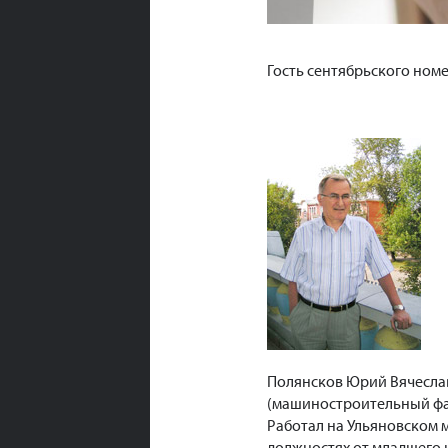
Гость сентябрьского ном
Полянсков Юрий Вячеслав
(машиностроительный фа
Работал на Ульяновском 
должностях от младшего 