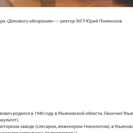
ера «Делового обозрения» — ректор УлГУ Юрий Полянсков.
ович родился в 1940 году в Ульяновской области. Окончил Уль
культет).
моторном заводе (слесарем, инженером-технологом), в Ульянов
научного сотрудника до проректора).