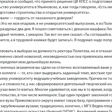
ркалов и сообщил, что принято решение ЦК КПСС о подготовк
тво университета в Ульяновске, и, как тогда говорили, «Есть 
дготовке строительства и открытия университета».
овали — гордость от оказанного доверия?
Это не моя епархия, я не университетский выпускник, я из Полит
а раздумье два дня. Я пошел советоваться с деканом машфака
рый человек, с юмором. Так вот он мне сказал: «Ты соглашайся,
ится, а в трудовой книжке будет запись!». Я подумал: надо попр
овать в выборах на должность ректора Политеха, но я отказал
именно своей новизной, неизведанностью она привлекала мен
определил мою дальнейшую жизнь.
ненных экзаменов вы сдали на отлично: возглавляемый вами ун
и коллеги — те, кто смог выдержать заданный темп, жесткие тре
ему университету ведущим учебным заведением. Причем не тольк
 и сложности, у нас сформировался деятельный творческий кол
узах вместе взятых. Многие удивляются, как мы в то время, когд
тельство, в том числе жилищное. Еще один предмет законной 
 все вузы Приволжского округа имеют такую базу, программное
зарубежными вузами; традиционно, конечно, с МГУ. Ведем пло
й театрального искусства (бывший ГИТИС), Академией имени Г