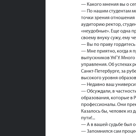
— Какого мнения вы о с
— По нашим студентам мог
точки зрения отношения 
аудиторию ректор, студен
«неудобные». Еще одна пр
своему внуку сужу, ему ч
— Вы по праву гордитесь
— Мне приятно, когда я 
выпускников УлГУ. Много
управления. Об успехах р
Санкт-Петербурге, за руб
высокого уровня образов
— Недавно ваш университ
— Обсуждали, в частност
образования, которые в 
профессионалы. Они прек
Казалось бы, человек из
пути!...
— А в вашей судьбе был
— Запомнился сам процес