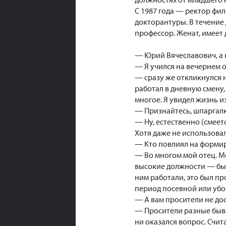
С 1987 года — ректор фи
докторантуры. В течение 
профессор. Женат, имеет 
— Юрий Вячеславович, а 
— Я учился на вечернем о
— сразу же откликнулся 
работал в дневную смену,
многое. Я увидел жизнь и
— Признайтесь, шпаргал
— Ну, естественно (смеет
Хотя даже не использовал
— Кто повлиял на форми
— Во многом мой отец. М
высокие должности — был
ним работали, это был п
период посевной или убо
— А вам просители не до
— Просители разные быва
ни оказался вопрос. Счит