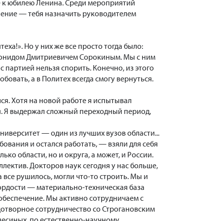
е к юбилею Ленина. Среди мероприятий
мнение — тебя назначить руководителем
еха!». Но у них же все просто тогда было:
 Леонидом Дмитриевичем Сорокиным. Мы с ним
 с партией нельзя спорить. Конечно, из этого
обовать, а в Политех всегда смогу вернуться.
ся. Хотя на новой работе я испытывал
я. Я выдержал сложный переходный период,
иверситет — один из лучших вузов области...
бования и остался работать, — взяли для себя
о области, но и округа, а может, и России.
лектив. Докторов наук сегодня у нас больше,
а все рушилось, могли что-то строить. Мы и
гордости — материально-техническая база
 обеспечение. Мы активно сотрудничаем с
дотворное сотрудничество со Строгановским
несиных, по естественно-научному