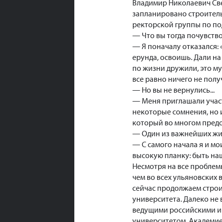
Владимир Николаевич Све
запланировано строительс
ректорской группы по по
— Что вы тогда почувств
— Я поначалу отказался: «
ерунда, освоишь. Дали н
по жизни дружили, это муд
все равно ничего не получ
— Но вы не вернулись...
— Меня приглашали участв
некоторые сомнения, но 
который во многом пред
— Один из важнейших жиз
— С самого начала я и мо
высокую планку: быть наш
Несмотря на все проблемы
чем во всех ульяновских в
сейчас продолжаем строи
университета. Далеко не
ведущими российскими и 
университетом, Академие