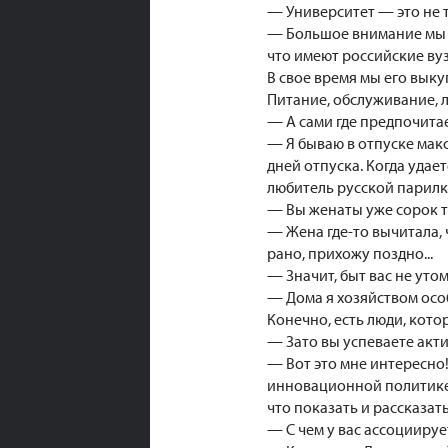
— Университет — это не 
— Большое внимание мы у
что имеют российские ву
В свое время мы его выку
Питание, обслуживание, л
— А сами где предпочита
— Я бываю в отпуске мак
дней отпуска. Когда удает
любитель русской парилки
— Вы женаты уже сорок т
— Жена где-то вычитала, 
рано, прихожу поздно...
— Значит, быт вас не уто
— Дома я хозяйством особо
Конечно, есть люди, котор
— Зато вы успеваете акт
— Вот это мне интересно!
инновационной политике,
что показать и рассказать
— С чем у вас ассоцииру