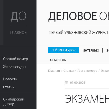
ПЕРВЫЙ УЛЬЯНОВСКИЙ ЖУРНАЛ Д
ГЛАВНОЕ
РЕЙТИНГИ «ДО»
ИНТЕРВЬЮ
Э
Свежий номер
ULМЕБЕЛЬ
Живая студия
Главная
Статьи
Гость номера
Экза
Новости
01.09.2005
Статьи
ЭКЗАМЕН
Симбирский
ДОзор