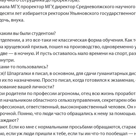
лиала МГУ, проректор МГУ, директор Средневолжского научног
десяти лет избирается ректором Ульяновского государственног
дочь, внука.
каким вы были студентом?
тделении, а это все-таки не классическая форма обучения. Ка
на хрущевский призыв, пошел на производство, одновременно у
 две — в ночную. И пусть оставалось мало времени на спорт, р
знутри.
ками-то пользовались?
ся)! Шпаргалки я писал, в основном, для сдачи гуманитарных ди
 их по назначению. Просто писал, когда готовился к экзаменам
рование вашей личности?
ои родители по профессии агрономы, отец всю жизнь проработа
 начальником областного сельхозуправления, секретарем обк
рофессионал, ответственный, высоконравственный человек. Он 
рочной. Помню, что люди часто обращались к нему за помощью.
саждают?
ют. Если ко мне с нормальными просьбами обращаются, стараю
аю, если уж люди пришли к тебе, если ты им что-то пообещал — 