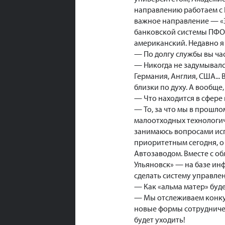
направлению работаем с 
важное направление — «З
банковской системы ПФО.
американский. Недавно я
— По долгу службы вы час
— Никогда не задумывался
Германия, Англия, США...
близки по духу. А вообще,
— Что находится в сфере
— То, за что мы в прошло
малоотходных технологич
занимаюсь вопросами исп
приоритетным сегодня, о 
Автозаводом. Вместе с о
Ульяновск» — на базе ин
сделать систему управле
— Как «альма матер» буд
— Мы отслеживаем конку
новые формы сотрудничес
будет уходить!