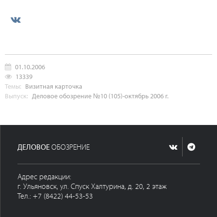
01.10.2006
13339
Темы:
Визитная карточка
Выпуск:
Деловое обозрение №10 (105)-октябрь 2006 г.
ДЕЛОВОЕ
ОБОЗРЕНИЕ
Адрес редакции:
г. Ульяновск, ул. Спуск Халтурина, д. 20, 2 этаж
Тел.: +7 (8422) 44-53-53