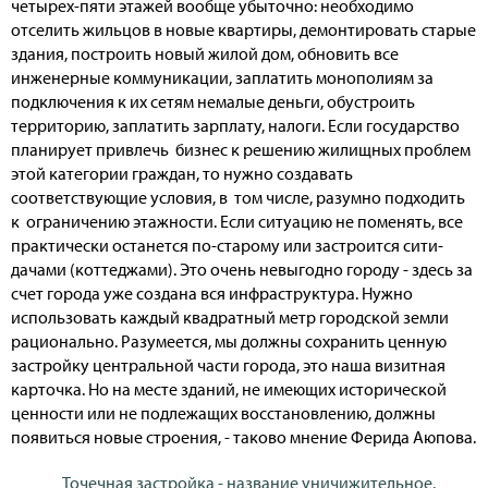
четырех-пяти этажей вообще убыточно: необходимо
отселить жильцов в новые квартиры, демонтировать старые
здания, построить новый жилой дом, обновить все
инженерные коммуникации, заплатить монополиям за
подключения к их сетям немалые деньги, обустроить
территорию, заплатить зарплату, налоги. Если государство
планирует привлечь бизнес к решению жилищных проблем
этой категории граждан, то нужно создавать
соответствующие условия, в том числе, разумно подходить
к ограничению этажности. Если ситуацию не поменять, все
практически останется по-старому или застроится сити-
дачами (коттеджами). Это очень невыгодно городу - здесь за
счет города уже создана вся инфраструктура. Нужно
использовать каждый квадратный метр городской земли
рационально. Разумеется, мы должны сохранить ценную
застройку центральной части города, это наша визитная
карточка. Но на месте зданий, не имеющих исторической
ценности или не подлежащих восстановлению, должны
появиться новые строения, - таково мнение Ферида Аюпова.
Точечная застройка - название уничижительное.