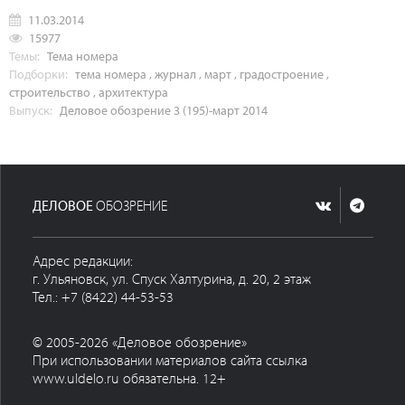
11.03.2014
15977
Темы:
Тема номера
Подборки:
тема номера
,
журнал
,
март
,
градостроение
,
строительство
,
архитектура
Выпуск:
Деловое обозрение 3 (195)-март 2014
ДЕЛОВОЕ
ОБОЗРЕНИЕ
Адрес редакции:
г. Ульяновск, ул. Спуск Халтурина, д. 20, 2 этаж
Тел.: +7 (8422) 44-53-53
© 2005-2026 «Деловое обозрение»
При использовании материалов сайта ссылка
www.uldelo.ru обязательна. 12+