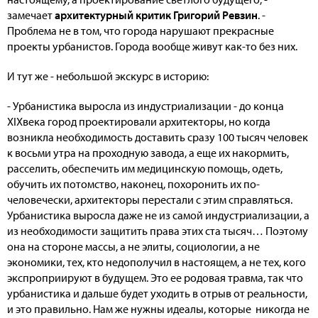
замечает
архитектурный критик Григорий Ревзин
. -
Проблема не в том, что города нарушают прекрасные
проекты урбанистов. Города вообще живут как-то без них.
И тут же - небольшой экскурс в историю:
- Урбанистика выросла из индустриализации - до конца
XIXвека город проектировали архитекторы, но когда
возникла необходимость доставить сразу 100 тысяч человек
к восьми утра на проходную завода, а еще их накормить,
расселить, обеспечить им медицинскую помощь, одеть,
обучить их потомство, наконец, похоронить их по-
человечески, архитекторы перестали с этим справляться.
Урбанистика выросла даже не из самой индустриализации, а
из необходимости защитить права этих ста тысяч… Поэтому
она на стороне массы, а не элиты, социологии, а не
экономики, тех, кто недополучил в настоящем, а не тех, кого
экспроприируют в будущем. Это ее родовая травма, так что
урбанистика и дальше будет уходить в отрыв от реальности,
и это правильно. Нам же нужны идеалы, которые никогда не