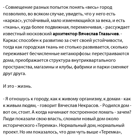
- Совмещение разных попыток понять «весь» город
позволило, во всяком случае, увидеть, что у него есть
«каркас», устойчивый, мало изменяющийся за века, и есть
«ткань», куда более подвижная, переменчивая, - рассуждает
известный московский
архитектор Вячеслав Глазычев
. -
Каркас способен к развитию за счет своей устойчивости,
тогда как городская ткань не столько развивается, сколько
переживает бесчисленные метаморфозы: перестраиваются
дома, преображается структура внутриквартального
пространства, магазины и клубы, фабрики и парки сменяют
друг друга.
И это - жизнь.
- Я отношусь к городу, как к живому организму, к домам - как
к живым людям, - говорит Вячеслав Некрасов. - Родился дом -
вот он, стоит. А когда начинают построенное ломать - зачем?
Люди показали свою власть, сломали новый дом около
исторического «Теремка». Нормальный дом, нормальный
проект. Но им показалось, что дом чуть выше «Теремка»,