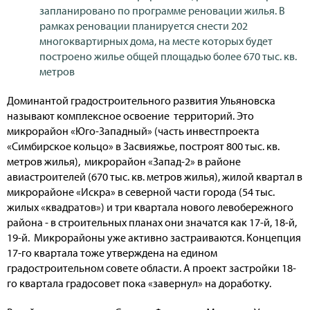
запланировано по программе реновации жилья. В
рамках реновации планируется снести 202
многоквартирных дома, на месте которых будет
построено жилье общей площадью более 670 тыс. кв.
метров
Доминантой градостроительного развития Ульяновска
называют комплексное освоение территорий. Это
микрорайон «Юго-Западный» (часть инвестпроекта
«Симбирское кольцо» в Засвияжье, построят 800 тыс. кв.
метров жилья), микрорайон «Запад-2» в районе
авиастроителей (670 тыс. кв. метров жилья), жилой квартал в
микрорайоне «Искра» в северной части города (54 тыс.
жилых «квадратов») и три квартала нового левобережного
района - в строительных планах они значатся как 17-й, 18-й,
19-й. Микрорайоны уже активно застраиваются. Концепция
17-го квартала тоже утверждена на едином
градостроительном совете области. А проект застройки 18-
го квартала градосовет пока «завернул» на доработку.