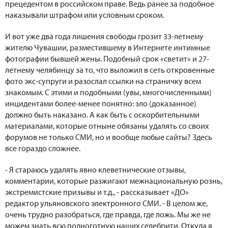
прецедентом в российском праве. Ведь ранее за подобное
наказывали штрафом или условным сроком.
И вот уже два года лишения свободы грозит 33-летнему
жителю Чувашии, разместившему в Интернете интимные
фотографии бывшей жены. Подобный срок «светит» и 27-
летнему челябинцу за то, что выложил в сеть откровенные
фото экс-супруги и разослал ссылки на страничку всем
знакомым. С этими и подобными (увы, многочисленными)
инцидентами более-менее понятно: зло (доказанное)
должно быть наказано. А как быть с оскорбительными
материалами, которые отныне обязаны удалять со своих
форумов не только СМИ, но и вообще любые сайты? Здесь
все гораздо сложнее.
- Я стараюсь удалять явно клеветнические отзывы,
комментарии, которые разжигают межнациональную рознь,
экстремистские призывы и т.д., - рассказывает «ДО»
редактор ульяновского электронного СМИ. - В целом же,
очень трудно разобраться, где правда, где ложь. Мы же не
можем знать всю подноготную наших селебрити. Откуда я