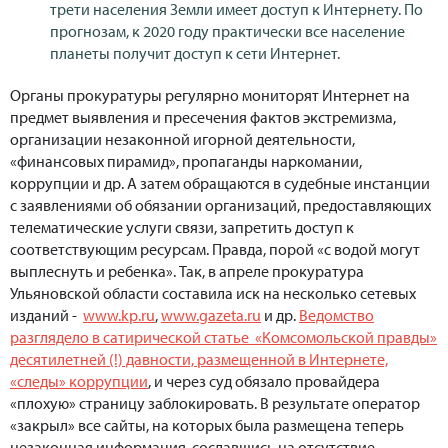
трети населения Земли имеет доступ к Интернету. По
прогнозам, к 2020 году практически все население
планеты получит доступ к сети Интернет.
Органы прокуратуры регулярно мониторят Интернет на
предмет выявления и пресечения фактов экстремизма,
организации незаконной игорной деятельности,
«финансовых пирамид», пропаганды наркомании,
коррупции и др. А затем обращаются в судебные инстанции
с заявлениями об обязании организаций, предоставляющих
телематические услуги связи, запретить доступ к
соответствующим ресурсам. Правда, порой «с водой могут
выплеснуть и ребенка». Так, в апреле прокуратура
Ульяновской области составила иск на несколько сетевых
изданий -
www.kp.ru
,
www.gazeta.ru
и др.
Ведомство
разглядело в сатирической статье «Комсомольской правды»
десятилетней (!) давности, размещенной в Интернете,
«следы» коррупции
, и через суд обязало провайдера
«плохую» страницу заблокировать. В результате оператор
«закрыл» все сайты, на которых была размещена теперь
незаконная информация, сославшись на отсутствие