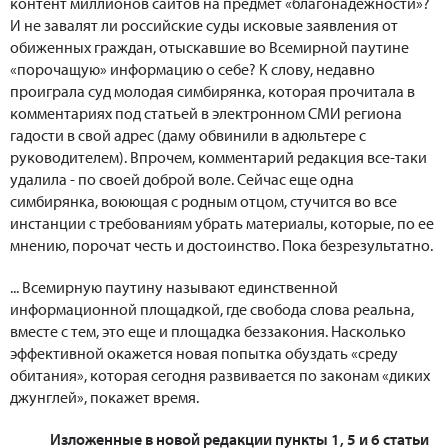
контент миллионов сайтов на предмет «благонадежности»?
И не завалят ли российские суды исковые заявления от
обиженных граждан, отыскавшие во Всемирной паутине
«порочащую» информацию о себе? К слову, недавно
проиграла суд молодая симбирянка, которая прочитала в
комментариях под статьей в электронном СМИ региона
гадости в свой адрес (даму обвинили в адюльтере с
руководителем). Впрочем, комментарий редакция все-таки
удалила - по своей доброй воле. Сейчас еще одна
симбирянка, воюющая с родным отцом, стучится во все
инстанции с требованиям убрать материалы, которые, по ее
мнению, порочат честь и достоинство. Пока безрезультатно.
... Всемирную паутину называют единственной
информационной площадкой, где свобода слова реальна,
вместе с тем, это еще и площадка беззакония. Насколько
эффективной окажется новая попытка обуздать «среду
обитания», которая сегодня развивается по законам «диких
джунглей», покажет время.
Изложенные в новой редакции пункты 1, 5 и 6 статьи