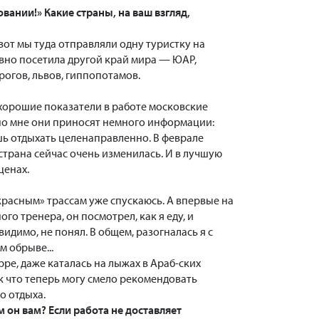
ании!» Какие страны, на ваш взгляд,
 вот мы туда отправляли одну туристку на
давно посетила другой край мира — ЮАР,
рогов, львов, гиппопотамов.
 хорошие показатели в работе московские
чно мне они приносят немного информации:
ешь отдыхать целенаправленно. В феврале
 страна сейчас очень изменилась. И в лучшую
ценах.
«красным» трассам уже спускаюсь. А впервые на
го тренера, он посмотрел, как я еду, и
 видимо, не понял. В общем, разогналась я с
м обрыве...
рре, даже каталась на лыжах в Араб-ских
к что теперь могу смело рекомендовать
о отдыха.
 он вам? Если работа не доставляет