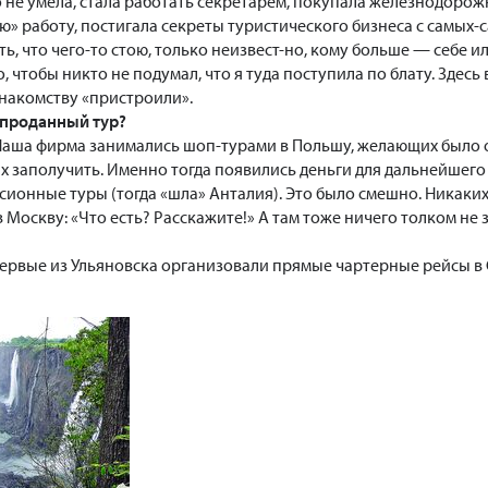
о не умела, стала работать секретарем, покупала железнодоро
» работу, постигала секреты туристического бизнеса с самых-с
ть, что чего-то стою, только неизвест-но, кому больше — себе и
 чтобы никто не подумал, что я туда поступила по блату. Здесь 
знакомству «пристроили».
 проданный тур?
. Наша фирма занимались шоп-турами в Польшу, желающих было о
х заполучить. Именно тогда появились деньги для дальнейшего
сионные туры (тогда «шла» Анталия). Это было смешно. Никаки
 Москву: «Что есть? Расскажите!» А там тоже ничего толком не 
ервые из Ульяновска организовали прямые чартерные рейсы в Стам