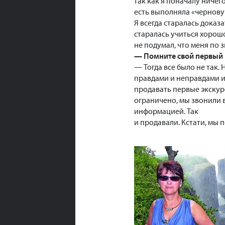
так как я поначалу ничег
есть выполняла «черновую
Я всегда старалась доказа
старалась учиться хорошо,
не подумал, что меня по 
— Помните свой первый
— Тогда все было не так
правдами и неправдами и
продавать первые экскур
ограничено, мы звонили в
информацией. Так
и продавали. Кстати, мы п