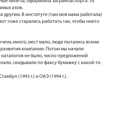
жные билеты, оформляла загранпаспорта. То
амых азов.
ли другим. В институте (там моя мама работала)
вот тоже старалась работать так, чтобы никто
чень много, мест мало, люди пытались всеми
 развития компании. Потом мы начали
х каталогов не было, число предложений
знали, скидывали по факсу бумажку с какой-то
бул (1993 г.) и ОАЭ (1994 г.).