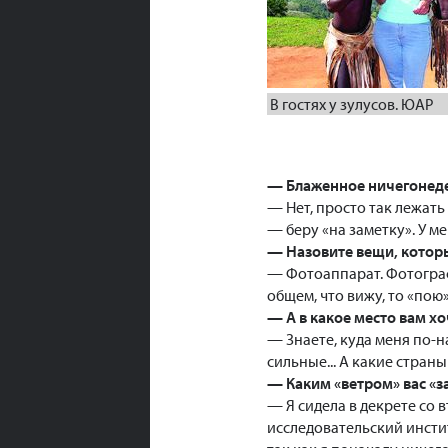
В гостях у зулусов. ЮАР
— Блаженное ничегонеде
— Нет, просто так лежать
— беру «на заметку». У м
— Назовите вещи, которы
— Фотоаппарат. Фотограф
общем, что вижу, то «пою
— А в какое место вам х
— Знаете, куда меня по-н
сильные... А какие стран
— Каким «ветром» вас «з
— Я сидела в декрете со 
исследовательский инстит