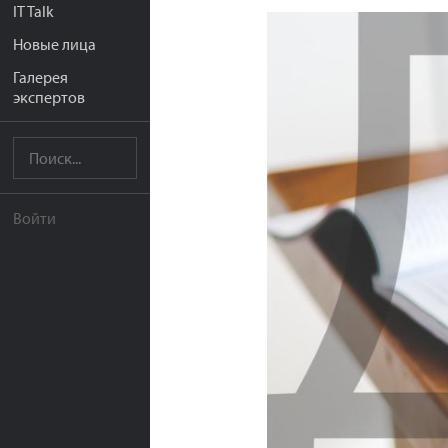
IT Talk
Новые лица
Галерея
экспертов
Войти