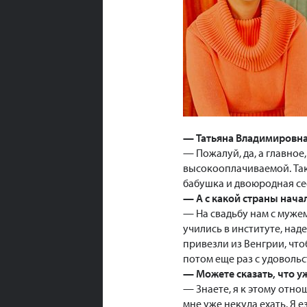
— Татьяна Владимировна,
— Пожалуй, да, а главное
высокооплачиваемой. Так 
бабушка и двоюродная се
— А с какой страны начал
— На свадьбу нам с мужем
учились в институте, над
привезли из Венгрии, что
потом еще раз с удоволь
— Можете сказать, что 
— Знаете, я к этому отно
мне уже некуда ехать. Я е