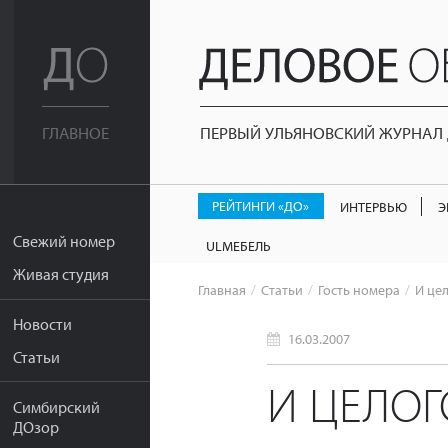
ПЕРВЫЙ УЛЬЯНОВСКИЙ ЖУРНАЛ Д
ГЛАВНОЕ
РЕЙТИНГИ «ДО»
ИНТЕРВЬЮ
Э
Свежий номер
ULМЕБЕЛЬ
Живая студия
Главная
Статьи
Гость номера
И це
Новости
16.03.2007
Статьи
И ЦЕЛО
Симбирский
ДОзор