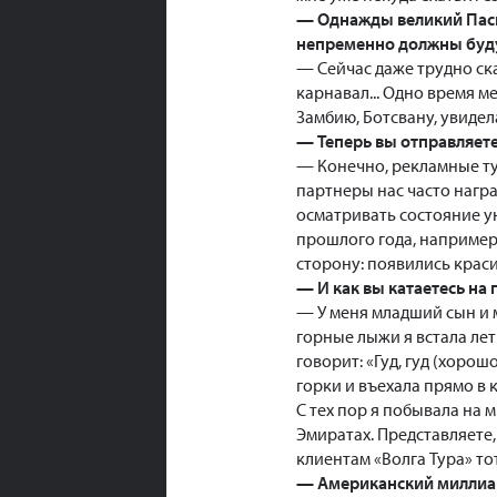
— Однажды великий Паска
непременно должны буду
— Сейчас даже трудно ска
карнавал... Одно время м
Замбию, Ботсвану, увидел
— Теперь вы отправляете
— Конечно, рекламные ту
партнеры нас часто нагр
осматривать состояние ун
прошлого года, например,
сторону: появились краси
— И как вы катаетесь на
— У меня младший сын и м
горные лыжи я встала лет
говорит: «Гуд, гуд (хорош
горки и въехала прямо в 
С тех пор я побывала на 
Эмиратах. Представляете,
клиентам «Волга Тура» то
— Американский миллиард