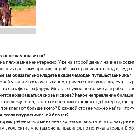
лание вам нравится?
 на пляже мне неинтересно. Уже на второй день я начинаю ходи
еня и муж к этому привык, порой сам спрашивает: сегодня куда 
е вы обязательно кладете в свой чемодан путешественника?
ией я занимаюсь очень давно, причем снимаю все подряд — кр
», то есть фотографирую. Мне это нужно не только для работы, н
очется возвращаться снова и снова? Какое направление больше
астоящему тянет, так это в военный городок под Питером, где 
ы привлекают больше всего? В каждой стране можно найти что-т
анесло» в туристический бизнес?
вторым ребенком, и мне очень хотелось работать (я по натуре н
ут, коллектив мне там очень нравился, но получала гроши. В об