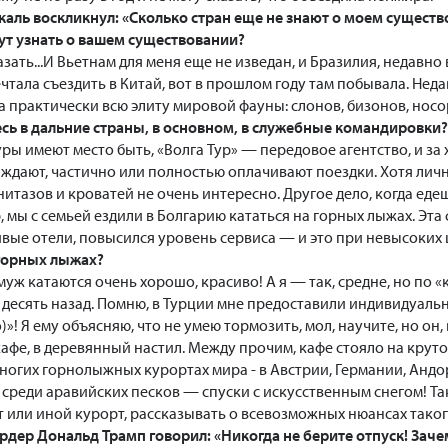
ль воскликнул: «Сколько стран еще не знают о моем существов
т узнать о вашем существовании?
зать...И Вьетнам для меня еще не изведан, и Бразилия, недавно
ечтала съездить в Китай, вот в прошлом году там побывала. Не
а практически всю элиту мировой фауны: слонов, бизонов, носо
сь в дальние страны, в основном, в служебные командировки?
ры имеют место быть, «Волга Тур» — передовое агентство, и за
аждают, частично или полностью оплачивают поездки. Хотя ли
итазов и кроватей не очень интересно. Другое дело, когда ед
 мы с семьей ездили в Болгарию кататься на горных лыжах. Эта
вые отели, повысился уровень сервиса — и это при невысоких 
 горных лыжах?
уж катаются очень хорошо, красиво! А я — так, средне, но по 
 десять назад. Помню, в Турции мне предоставили индивидуально
о)»! Я ему объясняю, что не умею тормозить, мол, научите, но он,
кафе, в деревянный настил. Между прочим, кафе стояло на круто
многих горнолыжных курортах мира - в Австрии, Германии, Андо
 среди аравийских песков — спуски с искусственным снегом! Та
т или иной курорт, рассказывать о всевозможных нюансах таког
ер Дональд Трамп говорил: «Никогда не берите отпуск! Зачем