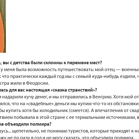
 вы с детства были склонны к перемене мест?
, у меня была возможность путешествовать: мой отец — военный
что практически каждый год мы с семьей куда-нибудь ездили, 
стра жили в Феодосии.
ась для вас настоящая «сказка странствий»?
 надарили кучу денег, и мы отправились в Венгрию. Хотя мой о
еялся, что на «свадебные» деньги мы купим что-то из обстанов
бы купить хотя бы холодильник (смеется). А впечатления от св
ствием побывала в этой стране с ее термальными источниками,
уже объездили полмира?
шусь... щепетильно, не понимаю туристов, которые приходят к на
зжу не по разу в год и не могу сказать, что объездила полмира.