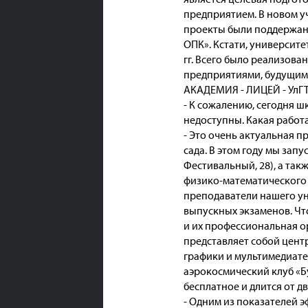
предприятием. В новом у
проекты были поддержаны
ОПК». Кстати, университ
гг. Всего было реализова
предприятиями, будущими
АКАДЕМИЯ - ЛИЦЕЙ - УлГ
- К сожалению, сегодня ш
недоступны. Какая работ
- Это очень актуальная 
сада. В этом году мы зап
Фестивальный, 28), а та
физико-математического 
преподаватели нашего уни
выпускных экзаменов. Чт
и их профессиональная 
представляет собой цент
графики и мультимедиате
аэрокосмический клуб «Б
бесплатное и длится от дв
- Одним из показателей э