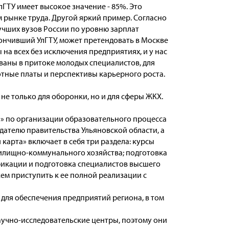
лГТУ имеет высокое значение - 85%. Это
 рынке труда. Другой яркий пример. Согласно
лучших вузов России по уровню зарплат
ончивший УлГТУ, может претендовать в Москве
 на всех без исключения предприятиях, и у нас
ованы в притоке молодых специалистов, для
тные платы и перспективы карьерного роста.
 не только для оборонки, но и для сферы ЖКХ.
» по организации образовательного процесса
дателю правительства Ульяновской области, а
карта» включает в себя три раздела: курсы
илищно-коммунального хозяйства; подготовка
икации и подготовка специалистов высшего
ем приступить к ее полной реализации с
 для обеспечения предприятий региона, в том
научно-исследовательские центры, поэтому они