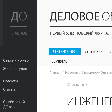
ПЕРВЫЙ УЛЬЯНОВСКИЙ ЖУРНАЛ Д
ГЛАВНОЕ
РЕЙТИНГИ «ДО»
ИНТЕРВЬЮ
Э
Свежий номер
ULМЕБЕЛЬ
Живая студия
Главная
Новости
Инженером быть п
Новости
01.07.2015
Статьи
ИНЖЕНЕ
Симбирский
ДОзор