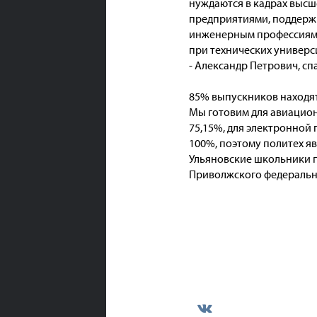
нуждаются в кадрах высше
предприятиями, поддержи
инженерным профессиям.
при технических универс
- Александр Петрович, с
85% выпускников находят
Мы готовим для авиацион
75,15%, для электронной 
100%, поэтому политех я
Ульяновские школьники 
Приволжского федеральног