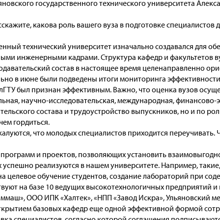
яновского государственного технического университета Алекс
асскажите, какова роль вашего вуза в подготовке специалист
венный технический университет изначально создавался для 
ми инженерными кадрами. Структура кафедр и факультетов ву
одавательский состав в настоящее время целенаправленно ори
ьно в июне были подведены итоги мониторинга эффективности
лГТУ был признан эффективным. Важно, что оценка вузов осущ
льная, научно-исследовательская, международная, финансово-э
ельского состава и трудоустройство выпускников, но и по рол
 чем гордиться.
 жалуются, что молодых специалистов приходится переучивать. 
о программ и проектов, позволяющих установить взаимовыгод
х успешно реализуются в нашем университете. Например, такие,
а целевое обучение студентов, создание лабораторий при содей
твуют на базе 10 ведущих высокотехнологичных предприятий и 
ммаш», ООО ИПК «Халтек», «НПП «Завод Искра», Ульяновский м
 открытием базовых кафедр еще одной эффективной формой сот
овка специалистов, согласно которой соглашения подписывают