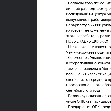
- Согласно тому же монит
лишний раз подтверждает
исследованиям центра Sup
выпускников, работающих
на зарплату в 72 000 руб
их готовят не хуже, чем 
этого разработаны разли
НОВЫЕ КАДРЫ ДЛЯ ЖКХ
- Насколько нам известно
Чем уже можете поделит
- Совместно с Ульяновск
в сфере жилищно-коммуна
также направлена в Минис
повышения квалификации 
специалистов среднего п
профессионального образ
сентября этого года.
- Резюмируя сказанное, с
числе ОПК, квалифициро
- Предприятия ОПК предс