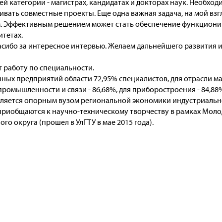
й категории - магистрах, кандидатах и докторах наук. Необход
вать совместные проекты. Еще одна важная задача, на мой взгл
 Эффективным решением может стать обеспечение функциони
итетах.
пасибо за интересное интервью. Желаем дальнейшего развития и
 работу по специальности.
ных предприятий области 72,95% специалистов, для отрасли маш
промышленности и связи - 86,68%, для приборостроения - 84,88%,
вляется опорным вузом региональной экономики индустриально
приобщаются к научно-техническому творчеству в рамках Мо
о округа (прошел в УлГТУ в мае 2015 года).