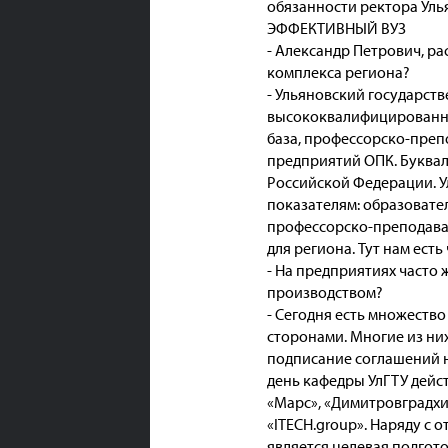
обязанности ректора Уль
ЭФФЕКТИВНЫЙ ВУЗ
- Александр Петрович, р
комплекса региона?
- Ульяновский государст
высококвалифицированны
база, профессорско-преп
предприятий ОПК. Буквал
Российской Федерации. У
показателям: образовате
профессорско-преподават
для региона. Тут нам есть
- На предприятиях часто
производством?
- Сегодня есть множеств
сторонами. Многие из ни
подписание соглашений н
день кафедры УлГТУ дейс
«Марс», «Димитровградхи
«ITECH.group». Наряду с
является целевая подгот