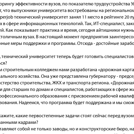
орингу эффективности вузов, по показателю трудоустройства У
, что выпускники университета востребованы на региональном
erjob технический университет занял 11 место в рейтинге 20 
 в сфере информационных технологий. Так, ИТ-специалист, зак
лей. Как показывает практика и время, сегодня айтишники нужны
в столичным вузах. В настоящий момент предприятия заинтерес
чные меры поддержки и программы. Отсюда - достойные зарабо
, технический университет теперь будет готовить специалистов
ься?
им строительным колледжем нами разработана «дорожная карта
льного хозяйства. Она уже представлена губернатору - предсе
терство строительства, ЖКХ и транспорта региона. «Дорожная 
для старших по домам и специалистов, работающих в сфере ж
рофессионального образования с присвоением рабочей квалиф
ования. Надеемся, что программа будет поддержана и мы смож
кажите, какие первостепенные задачи стоят сейчас перед вузом
ванными кадрами?
тавляют собой не только заводы, но и конструкторские бюро, 