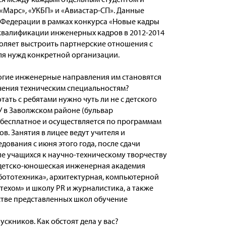
«Марс», «УКБП» и «Авиастар-СП». Данные
 Федерации в рамках конкурса «Новые кадры
квалификации инженерных кадров в 2012-2014
зволяет выстроить партнерские отношения с
ля нужд конкретной организации.
многие инженерные направления им становятся
чения техническим специальностям?
ать с ребятами нужно чуть ли не с детского
У в Заволжском районе (бульвар
 бесплатное и осуществляется по программам
. Занятия в лицее ведут учителя и
дования с июня этого года, после сдачи
ие учащихся к научно-техническому творчеству
 детско-юношеская инженерная академия
бототехника», архитектурная, компьютерной
техом» и школу PR и журналистика, а также
нстве представленных школ обучение
скников. Как обстоят дела у вас?