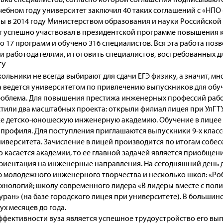
чебном году университет заключил 40 таких соглашений с «НПО 
 в 2014 году Министерством образования и науки Российской
ет успешно участвовал в президентской программе повышения 
но 17 программ и обучено 316 специалистов. Вся эта работа по
 работодателями, и готовить специалистов, востребованных д
ТУ
кольники не всегда выбирают для сдачи ЕГЭ физику, а значит, 
а ведется университетом по привлечению выпускников для обу
проблема. Для повышения престижа инженерных профессий работ
устили два масштабных проекта: открыли филиал лицея при УлГТ
кже детско-юношескую инженерную академию. Обучение в лицее
профиля. Для поступления приглашаются выпускники 9-х классов
верситета. Зачисление в лицей производится по итогам собесе
о касается академии, то ее главной задачей является приобщен
ориентация на инженерные направления. На сегодняшний день
р молодежного инженерного творчества и несколько школ: «Ро
хнологий; школу современного лидера «В лидеры вместе с поли
уран» (на базе городского лицея при университете). В больши
ух месяцев до года.
ффективности вуза является успешное трудоустройство его выпу