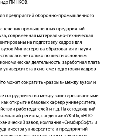
андр ПИНКОВ.
ов для предприятий оборонно-промышленного
обеспечения промышленных предприятий
за, современная материально-техническая
ентированы на подготовку кадров для
 вузов Министерства образования и науки
ествлялась не только по шести основным
кономическая деятельность, заработная плата
и университета в системе подготовки кадров
Что может сократить «разрыв» между вузом и
ное сотрудничество между заинтересованными
 как открытие базовых кафедр университета,
ствии работодателей и т. д. На сегодняшний
компаний региона, среди них: «УКБП», «НПО
еханический завод, компания «СимбирСофт» и
рудничества университета и предприятий
ся между каждым отдельным студентом и