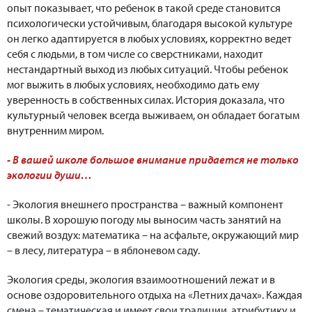
опыт показывает, что ребенок в такой среде становится
психологически устойчивым, благодаря высокой культуре
он легко адаптируется в любых условиях, корректно ведет
себя с людьми, в том числе со сверстниками, находит
нестандартный выход из любых ситуаций. Чтобы ребенок
мог выжить в любых условиях, необходимо дать ему
уверенность в собственных силах. История доказала, что
культурный человек всегда выживаем, он обладает богатым
внутренним миром.
- В вашей школе большое внимание придается не только
экологии души…
- Экология внешнего пространства – важный компонент
школы. В хорошую погоду мы выносим часть занятий на
свежий воздух: математика – на асфальте, окружающий мир
– в лесу, литература – в яблоневом саду.
Экология среды, экология взаимоотношений лежат и в
основе оздоровительного отдыха на «Летних дачах». Каждая
смена – тематическая и имеет свои традиции, атрибутику и,