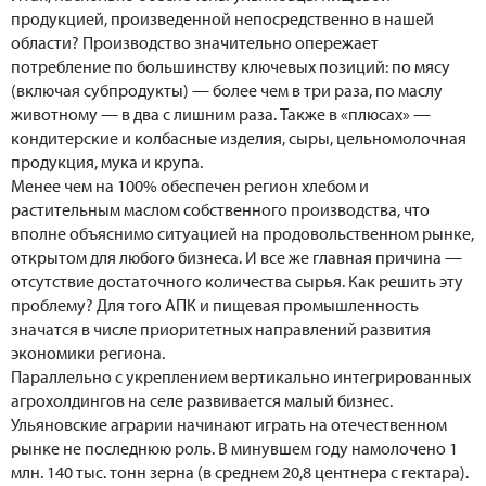
продукцией, произведенной непосредственно в нашей
области? Производство значительно опережает
потребление по большинству ключевых позиций: по мясу
(включая субпродукты) — более чем в три раза, по маслу
животному — в два с лишним раза. Также в «плюсах» —
кондитерские и колбасные изделия, сыры, цельномолочная
продукция, мука и крупа.
Менее чем на 100% обеспечен регион хлебом и
растительным маслом собственного производства, что
вполне объяснимо ситуацией на продовольственном рынке,
открытом для любого бизнеса. И все же главная причина —
отсутствие достаточного количества сырья. Как решить эту
проблему? Для того АПК и пищевая промышленность
значатся в числе приоритетных направлений развития
экономики региона.
Параллельно с укреплением вертикально интегрированных
агрохолдингов на селе развивается малый бизнес.
Ульяновские аграрии начинают играть на отечественном
рынке не последнюю роль. В минувшем году намолочено 1
млн. 140 тыс. тонн зерна (в среднем 20,8 центнера с гектара).