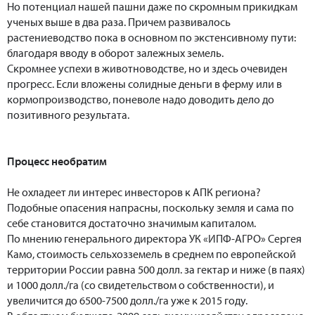
Но потенциал нашей пашни даже по скромным прикидкам
ученых выше в два раза. Причем развивалось
растениеводство пока в основном по экстенсивному пути:
благодаря вводу в оборот залежных земель.
Скромнее успехи в животноводстве, но и здесь очевиден
прогресс. Если вложены солидные деньги в ферму или в
кормопроизводство, поневоле надо доводить дело до
позитивного результата.
Процесс необратим
Не охладеет ли интерес инвесторов к АПК региона?
Подобные опасения напрасны, поскольку земля и сама по
себе становится достаточно значимым капиталом.
По мнению генерального директора УК «ИПФ-АГРО» Сергея
Камо, стоимость сельхозземель в среднем по европейской
территории России равна 500 долл. за гектар и ниже (в паях)
и 1000 долл./га (со свидетельством о собственности), и
увеличится до 6500-7500 долл./га уже к 2015 году.