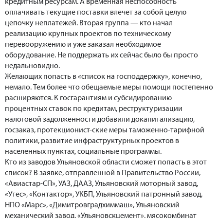
кредитным ресурсам. А временная неспособность
оплачивать текущие поставки влечет за собой целую
цепочку неплатежей. Вторая группа — кто начал
реализацию крупных проектов по техническому
перевооружению и уже заказал необходимое
оборудование. Не поддержать их сейчас было бы просто
недальновидно.
Желающих попасть в «список на господдержку», конечно,
немало. Тем более что обещаемые меры помощи постепенно
расширяются. К госгарантиям и субсидированию
процентных ставок по кредитам, реструктуризации
налоговой задолженности добавили докапитализацию,
госзаказ, протекционист-ские меры таможенно-тарифной
политики, развитие инфраструктурных проектов в
населенных пунктах, социальные программы.
Кто из заводов Ульяновской области сможет попасть в этот
список? В заявке, отправленной в Правительство России, —
«Авиастар-СП», УАЗ, ДААЗ, Ульяновский моторный завод,
«Утес», «Контактор», УКБП, Ульяновский патронный завод,
НПО «Марс», «Димитровградхиммаш», Ульяновский
механический завод, «Ульяновскцемент», мясокомбинат