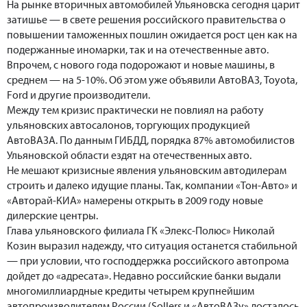
На рынке вторичных автомобилей Ульяновска сегодня царит
затишье — в свете решения российского правительства о
повышении таможенных пошлин ожидается рост цен как на
подержанные иномарки, так и на отечественные авто.
Впрочем, с нового года подорожают и новые машины, в
среднем — на 5-10%. Об этом уже объявили АвтоВАЗ, Toyota,
Ford и другие производители.
Между тем кризис практически не повлиял на работу
ульяновских автосалонов, торгующих продукцией
АвтоВАЗА. По данным ГИБДД, порядка 87% автомобилистов
Ульяновской области ездят на отечественных авто.
Не мешают кризисные явления ульяновским автодилерам
строить и далеко идущие планы. Так, компании «Тон-Авто» и
«Авторай-КИА» намерены открыть в 2009 году новые
дилерские центры.
Глава ульяновского филиала ГК «Элекс-Полюс» Николай
Козин выразил надежду, что ситуация останется стабильной
— при условии, что господдержка российского автопрома
дойдет до «адресата». Недавно российские банки выдали
многомиллиардные кредиты четырем крупнейшим
автопроизводителям России (Sollers и «АвтоВАЗу» досталось