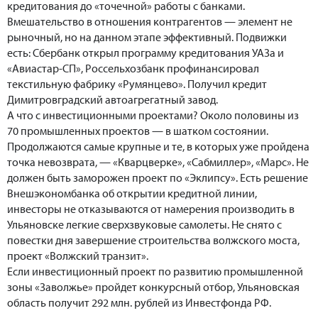
кредитования до «точечной» работы с банками.
Вмешательство в отношения контрагентов — элемент не
рыночный, но на данном этапе эффективный. Подвижки
есть: Сбербанк открыл программу кредитования УАЗа и
«Авиастар-СП», Россельхозбанк профинансировал
текстильную фабрику «Румянцево». Получил кредит
Димитровградский автоагрегатный завод.
А что с инвестиционными проектами? Около половины из
70 промышленных проектов — в шатком состоянии.
Продолжаются самые крупные и те, в которых уже пройдена
точка невозврата, — «Кварцверке», «Сабмиллер», «Марс». Не
должен быть заморожен проект по «Эклипсу». Есть решение
Внешэкономбанка об открытии кредитной линии,
инвесторы не отказываются от намерения производить в
Ульяновске легкие сверхзвуковые самолеты. Не снято с
повестки дня завершение строительства волжского моста,
проект «Волжский транзит».
Если инвестиционный проект по развитию промышленной
зоны «Заволжье» пройдет конкурсный отбор, Ульяновская
область получит 292 млн. рублей из Инвестфонда РФ.