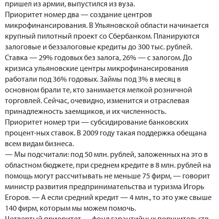
пришел из армии, выпустился из вуза.
Приоритет номер два — создание центров
микрофинансирования. В Ульяновской области начинается
крупный пилотный проект со Сбербанком. Планируются
залоговые и беззалоговые кредиты до 300 тыс. рублей.
Ставка — 29% годовых без залога, 26% — с залогом. До
кризиса ульяновские центры микрофинансирования
работали под 36% годовых. Займы под 3% в месяц в
основном брали те, кто занимается мелкой розничной
торговлей. Сейчас, очевидно, изменится и отраслевая
принадлежность заемщиков, и их численность.
Приоритет номер три — субсидирование банковских
процент-ных ставок. В 2009 году такая поддержка обещана
всем видам бизнеса.
— Мы подсчитали: под 50 млн. рублей, заложенных на это в
областном бюджете, при среднем кредите в 8 млн. рублей на
помощь могут рассчитывать не меньше 75 фирм, — говорит
министр развития предпринимательства и туризма Игорь
Егоров. — А если средний кредит — 4 млн., то это уже свыше
140 фирм, которым мы можем помочь.
Четвертый приоритет — фонд гарантийных поручительств.