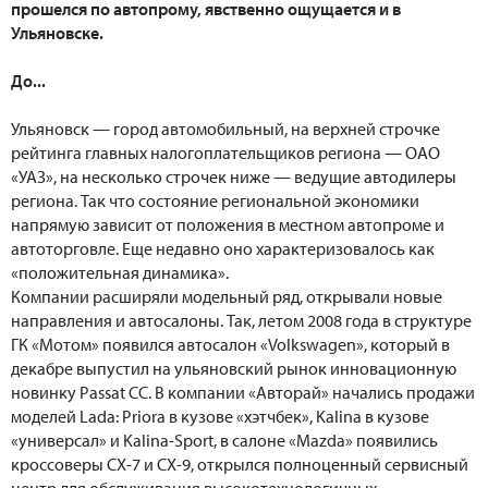
прошелся по автопрому, явственно ощущается и в
Ульяновске.
До...
Ульяновск — город автомобильный, на верхней строчке
рейтинга главных налогоплательщиков региона — ОАО
«УАЗ», на несколько строчек ниже — ведущие автодилеры
региона. Так что состояние региональной экономики
напрямую зависит от положения в местном автопроме и
автоторговле. Еще недавно оно характеризовалось как
«положительная динамика».
Компании расширяли модельный ряд, открывали новые
направления и автосалоны. Так, летом 2008 года в структуре
ГК «Мотом» появился автосалон «Volkswagen», который в
декабре выпустил на ульяновский рынок инновационную
новинку Passat CC. В компании «Авторай» начались продажи
моделей Lada: Priora в кузове «хэтчбек», Kalina в кузове
«универсал» и Kalina-Sport, в салоне «Mazda» появились
кроссоверы CX-7 и CX-9, открылся полноценный сервисный
центр для обслуживания высокотехнологичных