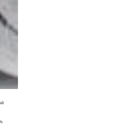
ой
2%