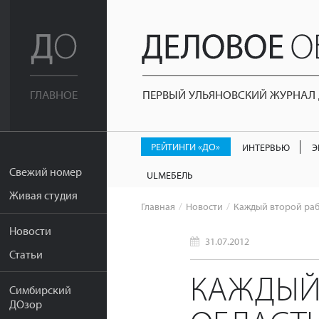
ПЕРВЫЙ УЛЬЯНОВСКИЙ ЖУРНАЛ Д
ГЛАВНОЕ
РЕЙТИНГИ «ДО»
ИНТЕРВЬЮ
Э
Свежий номер
ULМЕБЕЛЬ
Живая студия
Главная
Новости
Каждый второй раб
Новости
31.07.2012
Статьи
КАЖДЫЙ
Симбирский
ДОзор