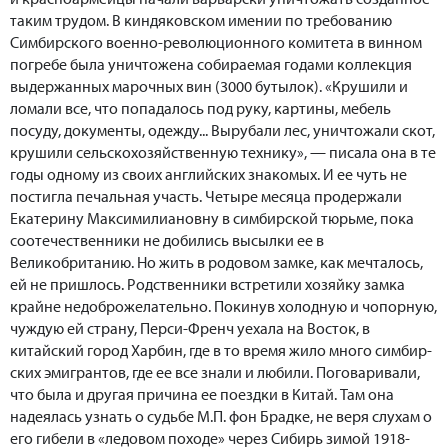
таким трудом. В киндяковском имении по требованию
Симбирского военно-революционного комитета в винном
погребе была уничтожена собираемая годами коллекция
выдержанных марочных вин (3000 бутылок). «Крушили и
ломали все, что попадалось под руку, картины, мебель
посуду, документы, одежду... Вырубали лес, уничтожали скот,
крушили сельскохозяйственную технику», — писала она в те
годы одному из своих английских знакомых. И ее чуть не
постигла печальная участь. Четыре месяца продержали
Екатерину Максимилиановну в симбирской тюрьме, пока
соотечественники не добились высылки ее в
Великобританию. Но жить в родовом замке, как мечталось,
ей не пришлось. Родственники встретили хозяйку замка
крайне недоброжелательно. Покинув холодную и чопорную,
чуждую ей страну, Перси-Френч уехала на Восток, в
китайский город Харбин, где в то время жило много симбир-
ских эмигрантов, где ее все знали и любили. Поговаривали,
что была и другая причина ее поездки в Китай. Там она
надеялась узнать о судьбе М.П. фон Брадке, не веря слухам о
его гибели в «ледовом походе» через Сибирь зимой 1918-