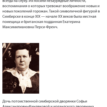
всегда на слуху. Их носили незаурядные личности,
воспоминания о которых тревожат воображение новых и
новых поколений горожан. Такой символичной фигурой в
Симбирске в конце XIX — начале XX веков была местная
помещица и британская подданная Екатерина
Максимилиановна Перси-Френч.
Дочь потомственной симбирской дворянки Софьи
АлександровныКиндяковой и ирландского дворянина