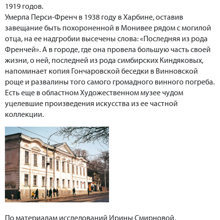
1919 годов.
Умерла Перси-Френч в 1938 году в Харбине, оставив
завещание быть похороненной в Монивее рядом с могилой
отца, на ее надгробии высечены слова: «Последняя из рода
Френчей». А в городе, где она провела большую часть своей
жизни, о ней, последней из рода симбирских Киндяковых,
напоминает копия Гончаровской беседки в Винновской
роще и развалины того самого громадного винного погреба.
Есть еще в областном Художественном музее чудом
уцелевшие произведения искусства из ее частной
коллекции.
По материалам исследований Ирины Смирновой.