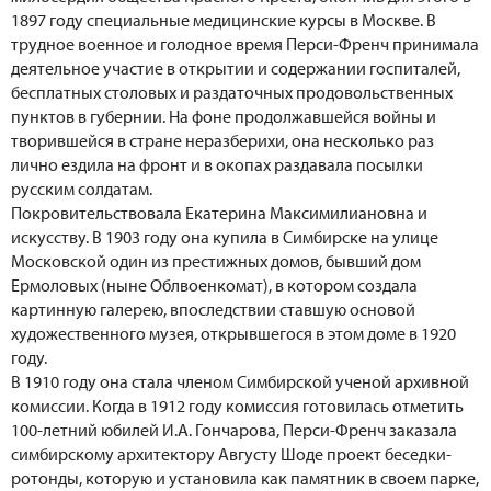
1897 году специальные медицинские курсы в Москве. В
трудное военное и голодное время Перси-Френч принимала
деятельное участие в открытии и содержании госпиталей,
бесплатных столовых и раздаточных продовольственных
пунктов в губернии. На фоне продолжавшейся войны и
творившейся в стране неразберихи, она несколько раз
лично ездила на фронт и в окопах раздавала посылки
русским солдатам.
Покровительствовала Екатерина Максимилиановна и
искусству. В 1903 году она купила в Симбирске на улице
Московской один из престижных домов, бывший дом
Ермоловых (ныне Облвоенкомат), в котором создала
картинную галерею, впоследствии ставшую основой
художественного музея, открывшегося в этом доме в 1920
году.
В 1910 году она стала членом Симбирской ученой архивной
комиссии. Когда в 1912 году комиссия готовилась отметить
100-летний юбилей И.А. Гончарова, Перси-Френч заказала
симбирскому архитектору Августу Шоде проект беседки-
ротонды, которую и установила как памятник в своем парке,