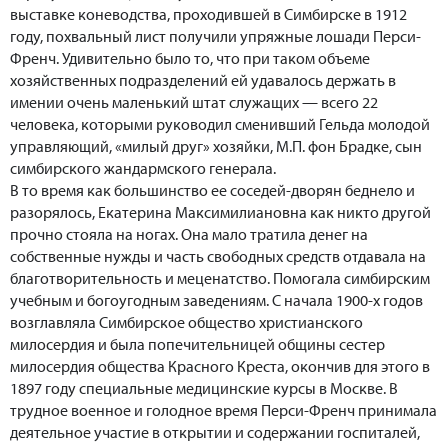
выставке коневодства, проходившей в Симбирске в 1912
году, похвальный лист получили упряжные лошади Перси-
Френч. Удивительно было то, что при таком объеме
хозяйственных подразделений ей удавалось держать в
имении очень маленький штат служащих — всего 22
человека, которыми руководил сменивший Гельда молодой
управляющий, «милый друг» хозяйки, М.П. фон Брадке, сын
симбирского жандармского генерала.
В то время как большинство ее соседей-дворян беднело и
разорялось, Екатерина Максимилиановна как никто другой
прочно стояла на ногах. Она мало тратила денег на
собственные нужды и часть свободных средств отдавала на
благотворительность и меценатство. Помогала симбирским
учебным и богоугодным заведениям. С начала 1900-х годов
возглавляла Симбирское общество христианского
милосердия и была попечительницей общины сестер
милосердия общества Красного Креста, окончив для этого в
1897 году специальные медицинские курсы в Москве. В
трудное военное и голодное время Перси-Френч принимала
деятельное участие в открытии и содержании госпиталей,