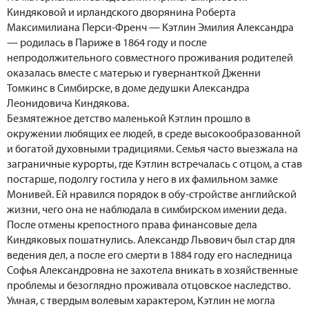
Киндяковой и ирландского дворянина Роберта
Максимилиана Перси-Френч — Кэтлин Эмилия Александра
— родилась в Париже в 1864 году и после
непродолжительного совместного проживания родителей
оказалась вместе с матерью и гувернанткой Дженни
Томкинс в Симбирске, в доме дедушки Александра
Леонидовича Киндякова.
Безмятежное детство маленькой Кэтлин прошло в
окружении любящих ее людей, в среде высокообразованной
и богатой духовными традициями. Семья часто выезжала на
заграничные курорты, где Кэтлин встречалась с отцом, а став
постарше, подолгу гостила у него в их фамильном замке
Монивей. Ей нравился порядок в обу-стройстве английской
жизни, чего она не наблюдала в симбирском имении деда.
После отмены крепостного права финансовые дела
Киндяковых пошатнулись. Александр Львович был стар для
ведения дел, а после его смерти в 1884 году его наследница
Софья Александровна не захотела вникать в хозяйственные
проблемы и безоглядно проживала отцовское наследство.
Умная, с твердым волевым характером, Кэтлин не могла