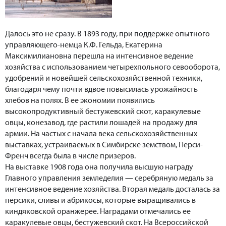
Далось это не сразу. В 1893 году, при поддержке опытного
управляющего-немца К.Ф. Гельда, Екатерина
Максимилиановна перешла на интенсивное ведение
хозяйства с использованием четырехпольного севооборота,
удобрений и новейшей сельскохозяйственной техники,
благодаря чему почти вдвое повысилась урожайность
хлебов на полях. В ее экономии появились
высокопродуктивный бестужевский скот, каракулевые
овцы, конезавод, где растили лошадей на продажу для
армии. На частых с начала века сельскохозяйственных
выставках, устраиваемых в Симбирске земством, Перси-
Френч всегда была в числе призеров.
На выставке 1908 года она получила высшую награду
Главного управления земледелия — серебряную медаль за
интенсивное ведение хозяйства. Вторая медаль досталась за
персики, сливы и абрикосы, которые выращивались в
киндяковской оранжерее. Наградами отмечались ее
каракулевые овцы, бестужевский скот. На Всероссийской