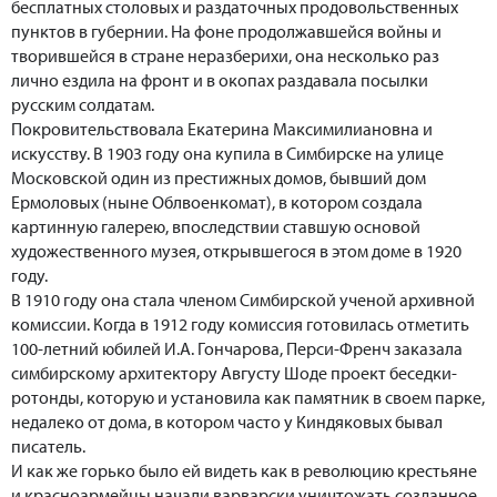
бесплатных столовых и раздаточных продовольственных
пунктов в губернии. На фоне продолжавшейся войны и
творившейся в стране неразберихи, она несколько раз
лично ездила на фронт и в окопах раздавала посылки
русским солдатам.
Покровительствовала Екатерина Максимилиановна и
искусству. В 1903 году она купила в Симбирске на улице
Московской один из престижных домов, бывший дом
Ермоловых (ныне Облвоенкомат), в котором создала
картинную галерею, впоследствии ставшую основой
художественного музея, открывшегося в этом доме в 1920
году.
В 1910 году она стала членом Симбирской ученой архивной
комиссии. Когда в 1912 году комиссия готовилась отметить
100-летний юбилей И.А. Гончарова, Перси-Френч заказала
симбирскому архитектору Августу Шоде проект беседки-
ротонды, которую и установила как памятник в своем парке,
недалеко от дома, в котором часто у Киндяковых бывал
писатель.
И как же горько было ей видеть как в революцию крестьяне
и красноармейцы начали варварски уничтожать созданное