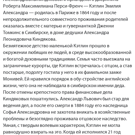
Роберта Максимилиана Перси-Френч — Кэтлин Эмилия
Александра — родилась в Париже в 1864 году и после
непродолжительного совместного проживания родителей
оказалась вместе с матерью и гувернанткой Дженни
Томкинс в Симбирске, в доме дедушки Александра
Леонидовича Киндякова.
Безмятежное детство маленькой Кэтлин прошло в
окружении любящих ее людей, в среде высокообразованной
и богатой духовными традициями. Семья часто выезжала на
заграничные курорты, где Кэтлин встречалась с отцом, а став
постарше, подолгу гостила у него в их фамильном замке
Монивей. Ей нравился порядок в обу-стройстве английской
жизни, чего она не наблюдала в симбирском имении деда.
После отмены крепостного права финансовые дела
Киндяковых пошатнулись. Александр Львович был стар для
ведения дел, а после его смерти в 1884 году его наследница
Софья Александровна не захотела вникать в хозяйственные
проблемы и безоглядно проживала отцовское наследство.
Умная, с твердым волевым характером, Кэтлин не могла
равнодушно взирать на это. Когда ей исполнился 21 год