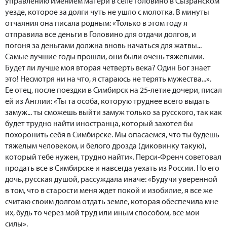
управлению имением матери в селе Головино в Сызранском
уезде, которое за долги чуть не ушло с молотка. В минуты
отчаяния она писала родным: «Только в этом году я
отправила все деньги в Головино для отдачи долгов, и
погоня за деньгами должна вновь начаться для жатвы...
Самые лучшие годы прошли, они были очень тяжелыми.
Будет ли лучше моя вторая четверть века? Один Бог знает
это! Несмотря ни на что, я стараюсь не терять мужества...».
Ее отец, после поездки в Симбирск на 25-летие дочери, писал
ей из Англии: «Ты та особа, которую труднее всего выдать
замуж... ты сможешь выйти замуж только за русского, так как
будет трудно найти иностранца, который захотел бы
похоронить себя в Симбирске. Мы опасаемся, что ты будешь
тяжелым человеком, и белого дрозда (диковинку такую),
который тебе нужен, трудно найти». Перси-Френч советовал
продать все в Симбирске и навсегда уехать из России. Но его
дочь, русская душой, рассуждала иначе: «Будучи уверенной
в том, что в старости меня ждет покой и изобилие, я все же
считаю своим долгом отдать земле, которая обеспечила мне
их, будь то через мой труд или иным способом, все мои
силы».