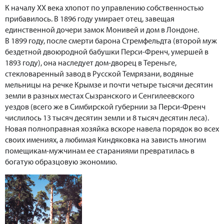
К началу ХХ века хлопот по управлению собственностью
прибавилось. В 1896 году умирает отец, завещая
единственной дочери замок Монивей и дом в Лондоне.
В 1899 году, после смерти барона Стремфельдта (второй муж
бездетной двоюродной бабушки Перси-Френч, умершей в
1893 году), она наследует дом-дворец в Тереньге,
стекловаренный завод в Русской Темрязани, водяные
мельницы на речке Крымзе и почти четыре тысячи десятин
земли в разных местах Сызранского и Сенгилеевского
уездов (всего же в Симбирской губернии за Перси-Френч
числилось 13 тысяч десятин земли и 8 тысяч десятин леса).
Новая полноправная хозяйка вскоре навела порядок во всех
своих имениях, а любимая Киндяковка на зависть многим
помещикам-мужчинам ее стараниями превратилась в
богатую образцовую экономию.