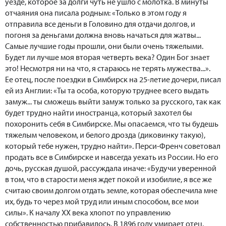
уезде, которое за долги чуть не ушло с молотка. В минуты
отчаяния она писала родным: «Только в этом году я
отправила все деньги в Головино для отдачи долгов, и
погоня за деньгами должна вновь начаться для жатвы...
Самые лучшие годы прошли, они были очень тяжелыми.
Будет ли лучше моя вторая четверть века? Один Бог знает
это! Несмотря ни на что, я стараюсь не терять мужества...».
Ее отец, после поездки в Симбирск на 25-летие дочери, писал
ей из Англии: «Ты та особа, которую труднее всего выдать
замуж... ты сможешь выйти замуж только за русского, так как
будет трудно найти иностранца, который захотел бы
похоронить себя в Симбирске. Мы опасаемся, что ты будешь
тяжелым человеком, и белого дрозда (диковинку такую),
который тебе нужен, трудно найти». Перси-Френч советовал
продать все в Симбирске и навсегда уехать из России. Но его
дочь, русская душой, рассуждала иначе: «Будучи уверенной
в том, что в старости меня ждет покой и изобилие, я все же
считаю своим долгом отдать земле, которая обеспечила мне
их, будь то через мой труд или иным способом, все мои
силы». К началу ХХ века хлопот по управлению
собственностью прибавилось. В 1896 году умирает отец,