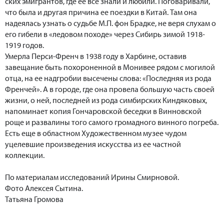
ских эмигрантов, где ее все знали и любили. Поговаривали,
что была и другая причина ее поездки в Китай. Там она
надеялась узнать о судьбе М.П. фон Брадке, не веря слухам о
его гибели в «ледовом походе» через Сибирь зимой 1918-
1919 годов.
Умерла Перси-Френч в 1938 году в Харбине, оставив
завещание быть похороненной в Монивее рядом с могилой
отца, на ее надгробии высечены слова: «Последняя из рода
Френчей». А в городе, где она провела большую часть своей
жизни, о ней, последней из рода симбирских Киндяковых,
напоминает копия Гончаровской беседки в Винновской
роще и развалины того самого громадного винного погреба.
Есть еще в областном Художественном музее чудом
уцелевшие произведения искусства из ее частной
коллекции.
По материалам исследований Ирины Смирновой.
Фото Алексея Сытина.
Татьяна Громова