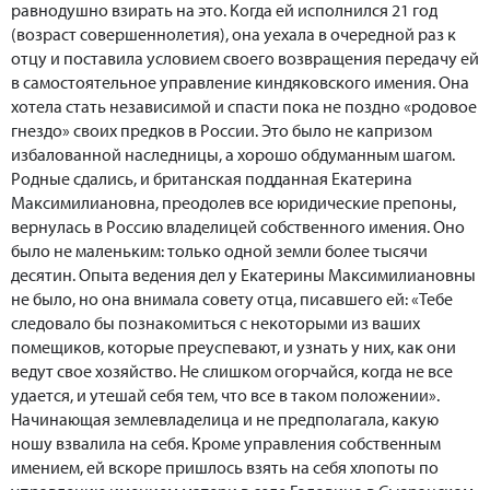
равнодушно взирать на это. Когда ей исполнился 21 год
(возраст совершеннолетия), она уехала в очередной раз к
отцу и поставила условием своего возвращения передачу ей
в самостоятельное управление киндяковского имения. Она
хотела стать независимой и спасти пока не поздно «родовое
гнездо» своих предков в России. Это было не капризом
избалованной наследницы, а хорошо обдуманным шагом.
Родные сдались, и британская подданная Екатерина
Максимилиановна, преодолев все юридические препоны,
вернулась в Россию владелицей собственного имения. Оно
было не маленьким: только одной земли более тысячи
десятин. Опыта ведения дел у Екатерины Максимилиановны
не было, но она внимала совету отца, писавшего ей: «Тебе
следовало бы познакомиться с некоторыми из ваших
помещиков, которые преуспевают, и узнать у них, как они
ведут свое хозяйство. Не слишком огорчайся, когда не все
удается, и утешай себя тем, что все в таком положении».
Начинающая землевладелица и не предполагала, какую
ношу взвалила на себя. Кроме управления собственным
имением, ей вскоре пришлось взять на себя хлопоты по