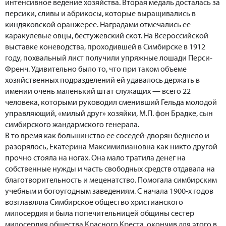
интенсивное ведение хозяйства. Вторая медаль досталась за
персики, сливы и абрикосы, которые выращивались в
киндяковской оранжерее. Наградами отмечались ее
каракулевые овцы, бестужевский скот. На Всероссийской
выставке коневодства, проходившей в Симбирске в 1912
году, похвальный лист получили упряжные лошади Перси-
Френч. Удивительно было то, что при таком объеме
хозяйственных подразделений ей удавалось держать в
имении очень маленький штат служащих — всего 22
человека, которыми руководил сменивший Гельда молодой
управляющий, «милый друг» хозяйки, М.П. фон Брадке, сын
симбирского жандармского генерала.
В то время как большинство ее соседей-дворян беднело и
разорялось, Екатерина Максимилиановна как никто другой
прочно стояла на ногах. Она мало тратила денег на
собственные нужды и часть свободных средств отдавала на
благотворительность и меценатство. Помогала симбирским
учебным и богоугодным заведениям. С начала 1900-х годов
возглавляла Симбирское общество христианского
милосердия и была попечительницей общины сестер
милосердия общества Красного Креста, окончив для этого в