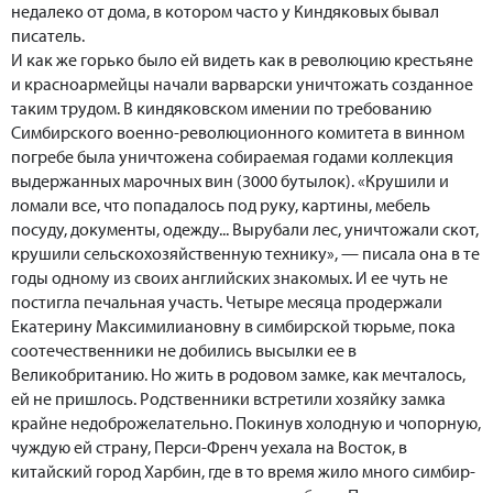
недалеко от дома, в котором часто у Киндяковых бывал
писатель.
И как же горько было ей видеть как в революцию крестьяне
и красноармейцы начали варварски уничтожать созданное
таким трудом. В киндяковском имении по требованию
Симбирского военно-революционного комитета в винном
погребе была уничтожена собираемая годами коллекция
выдержанных марочных вин (3000 бутылок). «Крушили и
ломали все, что попадалось под руку, картины, мебель
посуду, документы, одежду... Вырубали лес, уничтожали скот,
крушили сельскохозяйственную технику», — писала она в те
годы одному из своих английских знакомых. И ее чуть не
постигла печальная участь. Четыре месяца продержали
Екатерину Максимилиановну в симбирской тюрьме, пока
соотечественники не добились высылки ее в
Великобританию. Но жить в родовом замке, как мечталось,
ей не пришлось. Родственники встретили хозяйку замка
крайне недоброжелательно. Покинув холодную и чопорную,
чуждую ей страну, Перси-Френч уехала на Восток, в
китайский город Харбин, где в то время жило много симбир-