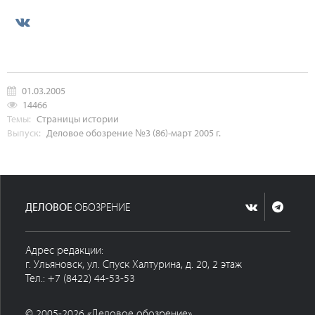
01.03.2005
14466
Темы:
Страницы истории
Выпуск:
Деловое обозрение №3 (86)-март 2005 г.
ДЕЛОВОЕ
ОБОЗРЕНИЕ
Адрес редакции:
г. Ульяновск, ул. Спуск Халтурина, д. 20, 2 этаж
Тел.: +7 (8422) 44-53-53
© 2005-2026 «Деловое обозрение»