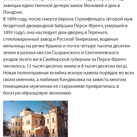
завещая единственной дочери замок Монивей и дом в
Лондоне.
В 1899 году, после смерти барона Стремфельдта (второй муж
бездетной двоюродной бабушки Перси-Френч, умершей в
1893 году), она наследует дом-дворец в Тереньге,
стекловаренный завод в Русской Темрязани, водяные
мельницы на речке Крымзе и почти четыре тысячи десятин
земли в разных местах Сызранского и Сенгилеевского
уездов (всего же в Симбирской губернии за Перси-Френч
числилось 13 тысяч десятин земли и 8 тысяч десятин леса).
Новая полноправная хозяйка вскоре навела порядок во всех
своих имениях, а любимая Киндяковка на зависть многим
помещикам-мужчинам ее стараниями превратилась в
богатую образцовую экономию.