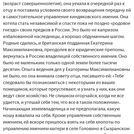
(возраст совершеннолетия), она уехала в очередной раз к
отцу и поставила условием своего возвращения передачу ей
в самостоятельное управление киндяковского имения. Она
хотела стать независимой и спасти пока не поздно «родовое
гнездо» своих предков в России. Это было не капризом
избалованной наследницы, а хорошо обдуманным шагом.
Родные сдались, и британская подданная Екатерина
Максимилиановна, преодолев все юридические препоны,
вернулась в Россию владелицей собственного имения. Оно
было не маленьким: только одной земли более тысячи
десятин. Опыта ведения дел у Екатерины Максимилиановны
не было, но она внимала совету отца, писавшего ей: «Тебе
следовало бы познакомиться с некоторыми из ваших
помещиков, которые преуспевают, и узнать у них, как они
ведут свое хозяйство. Не слишком огорчайся, когда не все
удается, и утешай себя тем, что все в таком положении».
Начинающая землевладелица и не предполагала, какую
ношу взвалила на себя. Кроме управления собственным
имением, ей вскоре пришлось взять на себя хлопоты по
управлению имением матери в селе Головино в Сызранском