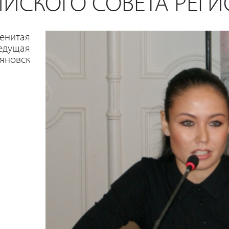
ЙСКОГО СОВЕТА РЕГ
енитая
ведущая
ьяновск