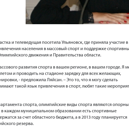
стка и телеведущая посетила Ульяновск, где приняла участие в
ивлечения населения в массовый спорт и поддержке спортивн
лимпийского движения и Правительства области.
массового развития спорта в вашем регионе, в вашем городе. Я м
летом и проводить на стадионе зарядку для всех желающих,
ировки, - предложила Ляйсан. – Это то, что я могу сделать
нимают такой язык привлечения в спорт, любят такие мероприя
партамента спорта, олимпийские виды спорта являются опорн
и в каждом муниципальном образовании есть спортивные
ржатся за счет областного бюджета, а в 2013 году планируется
йского резерва.