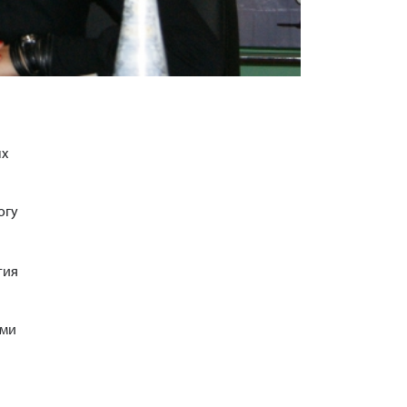
ых
огу
тия
ыми