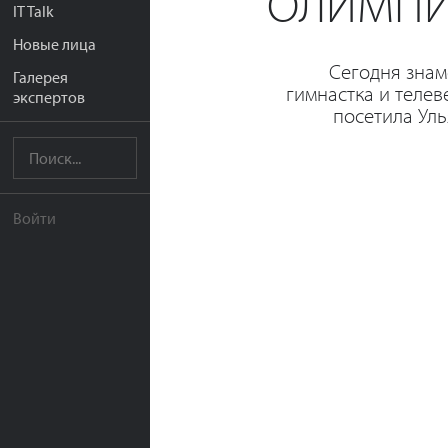
ОЛИМПИ
IT Talk
Новые лица
Сегодня знам
Галерея
гимнастка и теле
экспертов
посетила Ул
Войти