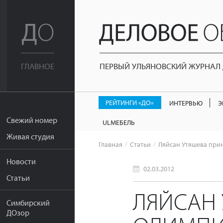
ПЕРВЫЙ УЛЬЯНОВСКИЙ ЖУРНАЛ Д
ГЛАВНОЕ
РЕЙТИНГИ «ДО»
ИНТЕРВЬЮ
Э
Свежий номер
ULМЕБЕЛЬ
Живая студия
Главная
Статьи
Ляйсан Утяшева прин
Новости
02.03.2012
Статьи
ЛЯЙСАН 
Симбирский
ДОзор