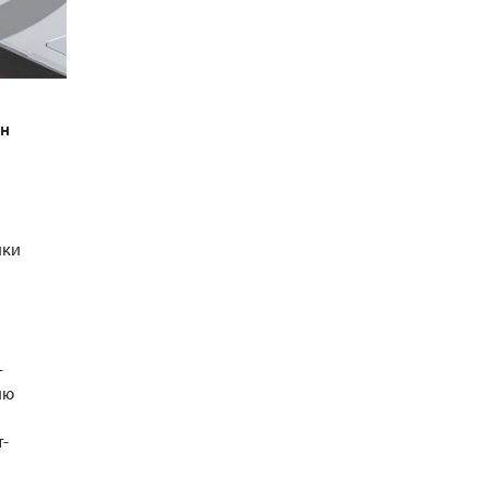
он
ики
-
ию
т-