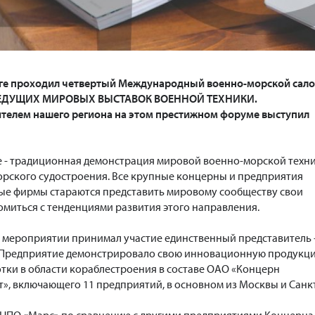
рге проходил четвертый Международный военно-морской сал
з ВЕДУЩИХ МИРОВЫХ ВЫСТАВОК ВОЕННОЙ ТЕХНИКИ.
телем нашего региона на этом престижном форуме выступил
е - традиционная демонстрация мировой военно-морской техн
морского судостроения. Все крупные концерны и предприятия
ые фирмы стараются представить мировому сообществу свои
омиться с тенденциями развития этого направления.
в мероприятии принимал участие единственный представитель 
 Предприятие демонстрировало свою инновационную продукц
тки в области кораблестроения в составе ОАО «Концерн
, включающего 11 предприятий, в основном из Москвы и Санк