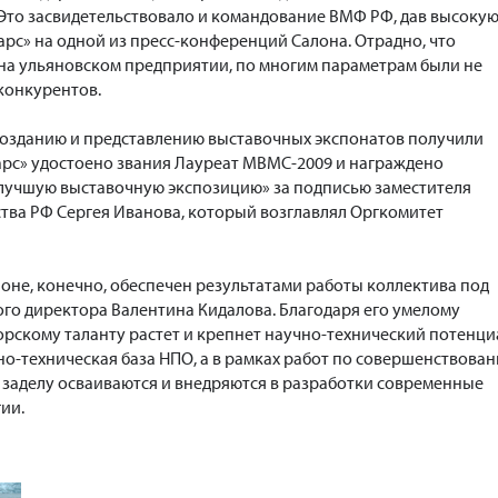
Это засвидетельствовало и командование ВМФ РФ, дав высоку
рс» на одной из пресс-конференций Салона. Отрадно, что
на ульяновском предприятии, по многим параметрам были не
 конкурентов.
созданию и представлению выставочных экспонатов получили
рс» удостоено звания Лауреат МВМС-2009 и награждено
лучшую выставочную экспозицию» за подписью заместителя
тва РФ Сергея Иванова, который возглавлял Оргкомитет
лоне, конечно, обеспечен результатами работы коллектива под
го директора Валентина Кидалова. Благодаря его умелому
орскому таланту растет и крепнет научно-технический потенци
но-техническая база НПО, а в рамках работ по совершенствова
 заделу осваиваются и внедряются в разработки современные
ии.