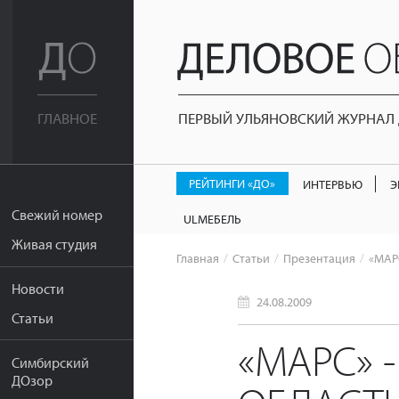
ПЕРВЫЙ УЛЬЯНОВСКИЙ ЖУРНАЛ Д
ГЛАВНОЕ
РЕЙТИНГИ «ДО»
ИНТЕРВЬЮ
Э
Свежий номер
ULМЕБЕЛЬ
Живая студия
Главная
Статьи
Презентация
«МАРС
Новости
24.08.2009
Статьи
«МАРС» 
Симбирский
ДОзор