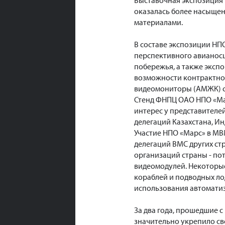
Выставочная экспозиция
оказалась более насыще
материалами.
В составе экспозиции Н
перспективного авианос
побережья, а также экс
возможности контрактно
видеомониторы (АМЖК) с
Стенд ФНПЦ ОАО НПО «Мар
интерес у представителе
делегаций Казахстана, Ин
Участие НПО «Марс» в МВ
делегаций ВМС других ст
организаций страны - п
видеомодулей. Некоторые
кораблей и подводных ло
использования автоматиз
За два года, прошедшие с
значительно укрепило св