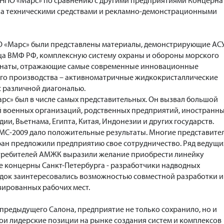
 НПО «Марс» по сравнению с другими предприятиями Концерна
на техническими средствами и рекламно-демонстрационными
ПО «Марс» были представлены материалы, демонстрирующие АС
ца ВМФ РФ, комплексную систему охраны и обороны морского
понаты, отражающие самые современные инновационные
го производства – активноматричные жидкокристаллические
 различной диагональю.
с» был в числе самых представительных. Он вызвал большой
й военных организаций, родственных предприятий, иностранн
дии, Вьетнама, Египта, Китая, Индонезии и других государств.
МС-2009 дало положительные результаты. Многие представите
ран предложили предприятию свое сотрудничество. Ряд ведущи
отребителей АМЖК выразили желание приобрести линейку
 концерны Санкт-Петербурга - разработчики надводных
док заинтересовались возможностью совместной разработки и
ированных рабочих мест.
 предыдущего Салона, предприятие не только сохранило, но и
ои лидерские позиции на рынке создания систем и комплексов