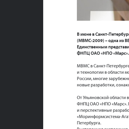
В июне в Санкт-Петербу
(МВМС-2009) – одна и
Единственным представи
ФНПЦ ОАО «НПО «Марс».
МВМС в Санкт-Петербург
и технологии в области 
России, многие зарубежн
новые разработки, ознак
От Ульяновской области 
ФНПЦ ОАО «НПО «Марс».
и перспективные разрабо
«Моринформсистема-Агат»
Петербурга.