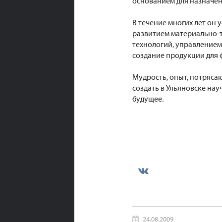
основанием для назначе
В течение многих лет он
развитием материально-т
технологий, управлением
создание продукции для 
Мудрость, опыт, потряса
создать в Ульяновске на
будущее.
24.08.2009