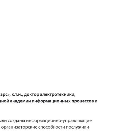
», к.т.н., доктор электротехники,
одной академии информационных процессов и
ы были созданы информационно-управляющие
м, организаторские способности послужили