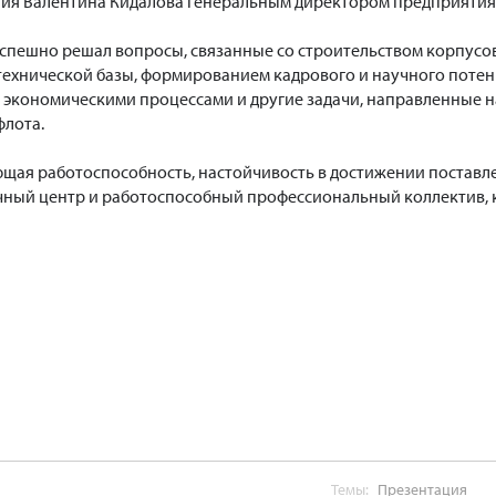
ния Валентина Кидалова генеральным директором предприятия
 успешно решал вопросы, связанные со строительством корпусо
ехнической базы, формированием кадрового и научного поте
 экономическими процессами и другие задачи, направленные н
флота.
ющая работоспособность, настойчивость в достижении постав
учный центр и работоспособный профессиональный коллектив, 
Темы:
Презентация