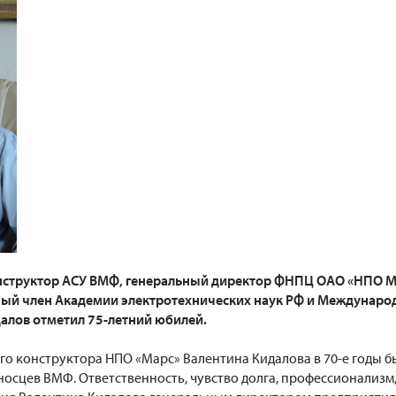
структор АСУ ВМФ, генеральный директор ФНПЦ ОАО «НПО Марс
ный член Академии электротехнических наук РФ и Междунар
алов отметил 75-летний юбилей.
ого конструктора НПО «Марс» Валентина Кидалова в 70-е год
носцев ВМФ. Ответственность, чувство долга, профессионализ