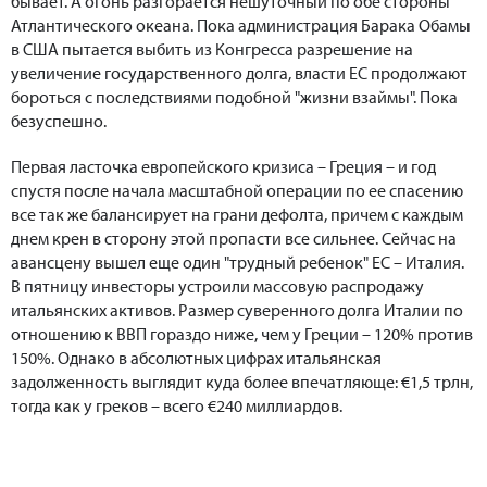
бывает. А огонь разгорается нешуточный по обе стороны
Атлантического океана. Пока администрация Барака Обамы
в США пытается выбить из Конгресса разрешение на
увеличение государственного долга, власти ЕС продолжают
бороться с последствиями подобной "жизни взаймы". Пока
безуспешно.
Первая ласточка европейского кризиса – Греция – и год
спустя после начала масштабной операции по ее спасению
все так же балансирует на грани дефолта, причем с каждым
днем крен в сторону этой пропасти все сильнее. Сейчас на
авансцену вышел еще один "трудный ребенок" ЕС – Италия.
В пятницу инвесторы устроили массовую распродажу
итальянских активов. Размер суверенного долга Италии по
отношению к ВВП гораздо ниже, чем у Греции – 120% против
150%. Однако в абсолютных цифрах итальянская
задолженность выглядит куда более впечатляюще: €1,5 трлн,
тогда как у греков – всего €240 миллиардов.