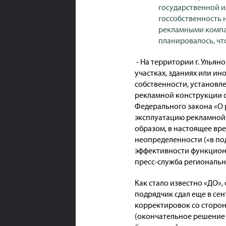
государственной и
госсобственность 
рекламными компан
планировалось, чт
- На территории г. Улья
участках, зданиях или и
собственности, установл
рекламной конструкции с 
Федерального закона «О 
эксплуатацию рекламной 
образом, в настоящее вр
неопределенности («в по
эффективности функцион
пресс-служба региональн
Как стало известно «ДО»
подрядчик сдал еще в сен
корректировок со сторон
(окончательное решение 