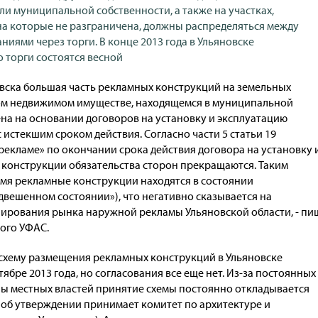
ли муниципальной собственности, а также на участках,
на которые не разграничена, должны распределяться между
иями через торги. В конце 2013 года в Ульяновске
о торги состоятся весной
новска большая часть рекламных конструкций на земельных
ном недвижимом имуществе, находящемся в муниципальной
ена на основании договоров на установку и эксплуатацию
истекшим сроком действия. Согласно части 5 статьи 19
рекламе» по окончании срока действия договора на установку 
конструкции обязательства сторон прекращаются. Таким
емя рекламные конструкции находятся в состоянии
двешенном состоянии»), что негативно сказывается на
ирования рынка наружной рекламы Ульяновской области, - пи
ого УФАС.
, схему размещения рекламных конструкций в Ульяновске
тябре 2013 года, но согласования все еще нет. Из-за постоянных
ы местных властей принятие схемы постоянно откладывается
об утверждении принимает комитет по архитектуре и