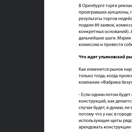
В Оренбурге торги рекла
проигравших аукционы, п
результаты торгов недейс
подали 89 заявок, комисс
конкретных оснований). 
дальнейшие шаги. Мэрия 
комиссию и провести соб
Что ждет ульяновский р
Как изменится рынок нар
только тогда, когда проя
компании «Фабрика безу
- Если одним лотом будет 
конструкций, как делается
случае будет, я думаю, н
потому что у нас в горо
использующие щиты рядом
арендовать конструкции 