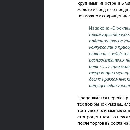
крупными иностранными 
малого и среднего предп
возможном сокращении ра
Из закона «О рекла
преимущественное п
подачи заявки на уч
конкурса лицо прио
являются недейств
распространения на
доля <…> превышает
территории муницип
десять рекламных ко
допущен один участ
Продолжается передел рын
тех пор рынок уменьшилс
треть всех рекламных ко
стопроцентная. По неко
после торгов выросла на 