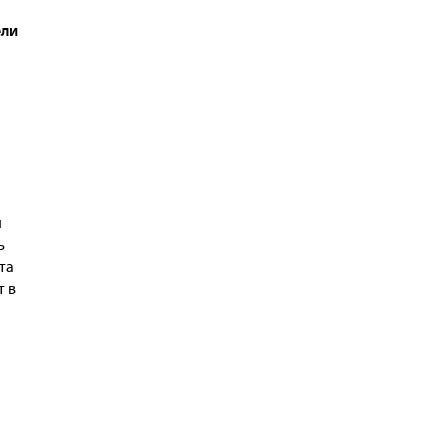
ели
й
ь
та
т в