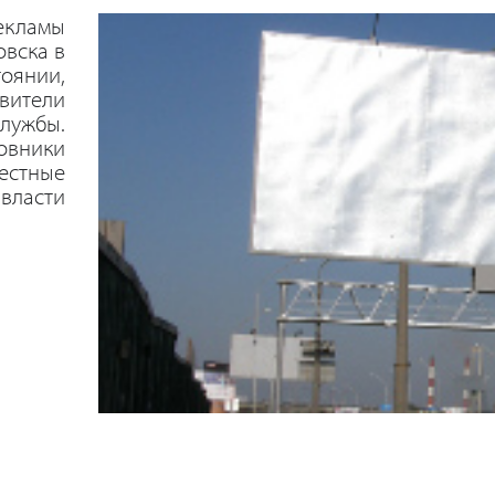
екламы
овска в
оянии,
авители
лужбы.
овники
местные
власти