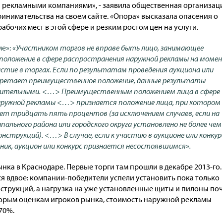
рекламными компаниями», - заявила общественная организац
ринимательства на своем сайте. «Опора» высказала опасения о
бочих мест в этой сфере и резким ростом цен на услуги.
ме»:
«Участником торгов не вправе быть лицо, занимающее
оложение в сфере распространения наружной рекламы на моме
астие в торгах. Если по результатам проведения аукциона или
бретает преимущественное положение, данные результаты
ительными. <…> Преимущественным положением лица в сфере
ружной рекламы <…> признается положение лица, при котором 
 тридцать пять процентов (за исключением случаев, если на
ального района или городского округа установлено не более чем
нструкций). <…> В случае, если к участию в аукционе или конкур
ник, аукцион или конкурс признается несостоявшимся».
ка в Краснодаре. Первые торги там прошли в декабре 2013-го.
я вдвое: компании-победители успели установить пока только
нструкций, а нагрузка на уже установленные щиты и пилоны по
торым оценкам игроков рынка, стоимость наружной рекламы
70%.