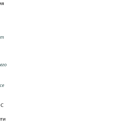
ия
нт
его
се
 С
чти