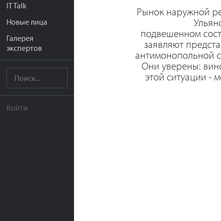
IT Talk
Рынок наружной р
Ульян
Новые лица
подвешенном сост
Галерея
заявляют предст
экспертов
антимонопольной с
Они уверены: вин
этой ситуации - 
Войти