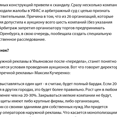
мных конструкций привели к скандалу. Сразу несколько компан
одали жалобы в УФАС и арбитражный суд с целью признать
твительными. Причина в том, что из 26 организаций, которые
ия допустила к аукциону всего шесть компаний (без указания
Арбитраж запретил организатору торгов предпринимать
Оренбурга, в свою очередь, пообещала создать специальную
ственное расследование.
ынок?
ужной рекламы в Ульяновске после «передела», станет понятно
снятся условия проведения аукционов. Вот что говорит директо
пречной рекламы» Максим Кучеренко:
выставляться один щит - я считаю, будет полный бардак. Если 20
 в других городах, это будет более правильно. Рост цен в любом
е менее чем на 20-30%. Закрываться мелкие компании не будут,
де щиты имеют либо крупные фирмы, либо организации,
 со своими зданиями для собственных нужд. Им придется
у операторов наружной рекламы. Что касается монополизации