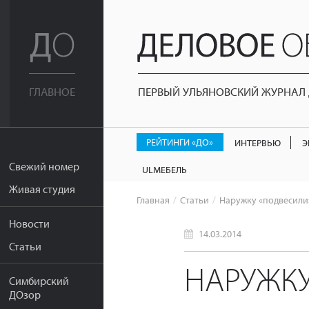
ПЕРВЫЙ УЛЬЯНОВСКИЙ ЖУРНАЛ Д
ГЛАВНОЕ
РЕЙТИНГИ «ДО»
ИНТЕРВЬЮ
Э
Свежий номер
ULМЕБЕЛЬ
Живая студия
Главная
Статьи
Наружку «подвесили
Новости
14.03.2014
Статьи
НАРУЖКУ
Симбирский
ДОзор