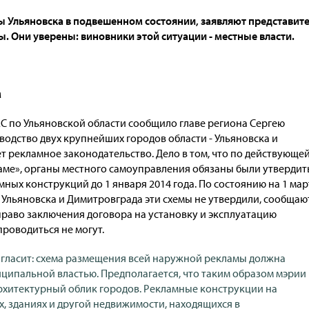
 Ульяновска в подвешенном состоянии, заявляют представит
 Они уверены: виновники этой ситуации - местные власти.
м
АС по Ульяновской области сообщило главе региона Сергею
водство двух крупнейших городов области - Ульяновска и
т рекламное законодательство. Дело в том, что по действующе
аме», органы местного самоуправления обязаны были утвердит
ных конструкций до 1 января 2014 года. По состоянию на 1 мар
 Ульяновска и Димитровграда эти схемы не утвердили, сообщаю
 право заключения договора на установку и эксплуатацию
роводиться не могут.
 гласит: схема размещения всей наружной рекламы должна
ципальной властью. Предполагается, что таким образом мэрии
архитектурный облик городов. Рекламные конструкции на
х, зданиях и другой недвижимости, находящихся в