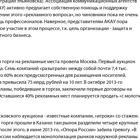
трации Ульяновска). Ассоциация коммуникационных агентств
АУ) активно предлагает собственную помощь и поддержку
ении этого «рекламного вопроса», но чиновники пока не очень
ь профессионалов. Наверное, представителям АКАУ пора
е участие в этом процессе, т.к. цель организации - защита и
тного бизнеса.
и торги на рекламные места провела Москва. Первый аукцион
да. Семь компаний «разыграли» между собой почти 7,4 тыс.
то 60% всех предусмотренных для размещения носителей.
 превысила 75 млрд. рублей на 10 лет. В октябре 2013-го
амы, победившие в торгах, заключили первые договоры на
Оставшиеся 40% рекламных мест планируется продать «с молот
ковского аукциона - известные компании, «игроки» со стажем.
торги прошли в Казани: там рынок разделили четыре крупные
осле этого, в июне 2013-го, «Опора России» забила тревогу. «В
оссии наблюдается монополизация рынков наружной рекламы