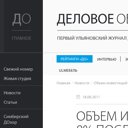
ПЕРВЫЙ УЛЬЯНОВСКИЙ ЖУРНАЛ Д
ГЛАВНОЕ
РЕЙТИНГИ «ДО»
ИНТЕРВЬЮ
Э
Свежий номер
ULМЕБЕЛЬ
Живая студия
Главная
Новости
Объем инвестиций в
Новости
18.08.2011
Статьи
ОБЪЕМ И
Симбирский
ДОзор