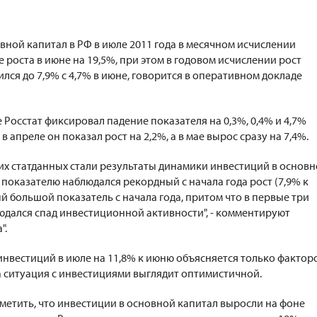
вной капитал в РФ в июле 2011 года в месячном исчислении
е роста в июне на 19,5%, при этом в годовом исчислении рост
лся до 7,9% с 4,7% в июне, говорится в оперативном докладе
е Росстат фиксировал падение показателя на 0,3%, 0,4% и 4,7%
в апреле он показал рост на 2,2%, а в мае вырос сразу на 7,4%.
х статданных стали результаты динамики инвестиций в основ
у показателю наблюдался рекордный с начала года рост (7,9% к
ый большой показатель с начала года, притом что в первые три
юдался спад инвестиционной активности", - комментируют
".
инвестиций в июле на 11,8% к июню объясняется только фактор
та ситуация с инвестициями выглядит оптимистичной.
метить, что инвестиции в основной капитал выросли на фоне