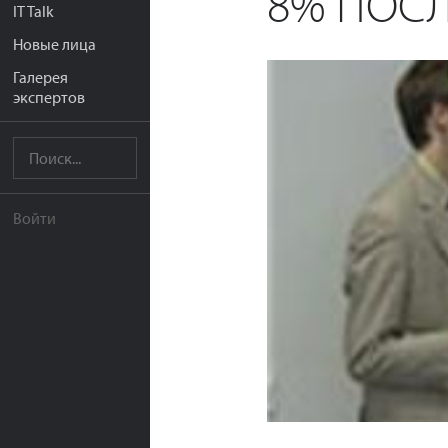
8% ПОСЛ
IT Talk
Новые лица
Галерея
экспертов
Войти