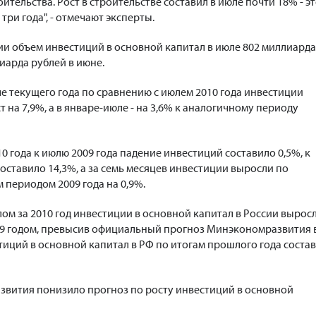
ительства. Рост в строительстве составил в июле почти 18% - э
три года", - отмечают эксперты.
 объем инвестиций в основной капитал в июле 802 миллиарда
иарда рублей в июне.
ле текущего года по сравнению с июлем 2010 года инвестиции
на 7,9%, а в январе-июле - на 3,6% к аналогичному периоду
10 года к июлю 2009 года падение инвестиций составило 0,5%, к
оставило 14,3%, а за семь месяцев инвестиции выросли по
 периодом 2009 года на 0,9%.
лом за 2010 год инвестиции в основной капитал в России вырос
09 годом, превысив официальный прогноз Минэкономразвития 
тиций в основной капитал в РФ по итогам прошлого года соста
звития понизило прогноз по росту инвестиций в основной