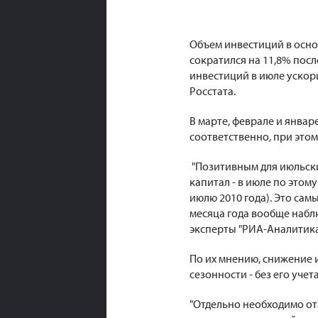
Объем инвестиций в осно
сократился на 11,8% посл
инвестиций в июле ускори
Росстата.
В марте, феврале и январ
соответственно, при этом 
"Позитивным для июльски
капитал - в июле по этом
июлю 2010 года). Это сам
месяца года вообще набл
эксперты "РИА-Аналитика
По их мнению, снижение 
сезонности - без его уче
"Отдельно необходимо от