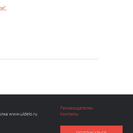
ти"
Рекламодателям
ылка www.uldelo.ru
Контакты