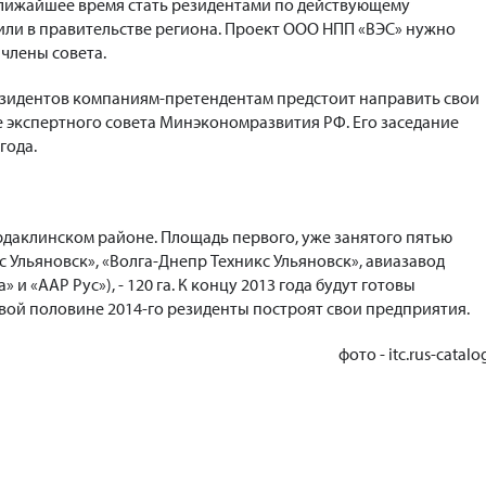
в ближайшее время стать резидентами по действующему
или в правительстве региона. Проект ООО НПП «ВЭС» нужно
члены совета.
езидентов компаниям-претендентам предстоит направить свои
 экспертного совета Минэкономразвития РФ. Его заседание
года.
рдаклинском районе. Площадь первого, уже занятого пятью
 Ульяновск», «Волга-Днепр Техникс Ульяновск», авиазавод
 и «ААР Рус»), - 120 га. К концу 2013 года будут готовы
рвой половине 2014-го резиденты построят свои предприятия.
фото - itc.rus-catalo