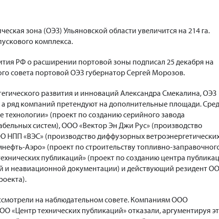
еская зона (ОЭЗ) Ульяновской области увеличится на 214 га.
пускового комплекса.
тия РФ о расширении портовой зоны подписал 25 декабря на
го совета портовой ОЭЗ губернатор Сергей Морозов.
тегического развития и инноваций Александра Смекалина, ОЭЗ
 а ряд компаний претендуют на дополнительные площади. Сре
 технологии» (проект по созданию серийного завода
бельных систем), ООО «Вектор Эн Джи Рус» (производство
ООО НПП «ВЭС» (производство диффузорных ветроэнергетически
мнефть-Аэро» (проект по строительству топливно-заправочног
технических публикаций» (проект по созданию центра публика
й и неавиационной документации) и действующий резидент О
роекта).
ссмотрели на наблюдательном совете. Компаниям ООО
ОО «Центр технических публикаций» отказали, аргументируя э