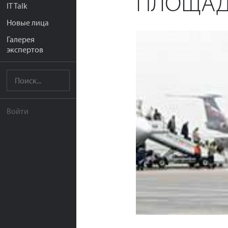
ПЛОЩАДЬ
IT Talk
Новые лица
Галерея
экспертов
Войти