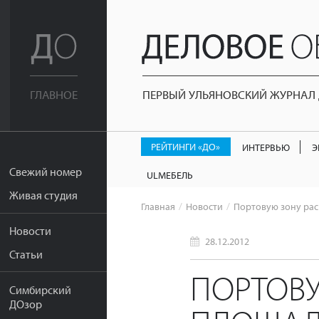
ПЕРВЫЙ УЛЬЯНОВСКИЙ ЖУРНАЛ Д
ГЛАВНОЕ
РЕЙТИНГИ «ДО»
ИНТЕРВЬЮ
Э
Свежий номер
ULМЕБЕЛЬ
Живая студия
Главная
Новости
Портовую зону рас
Новости
28.12.2012
Статьи
ПОРТОВУ
Симбирский
ДОзор