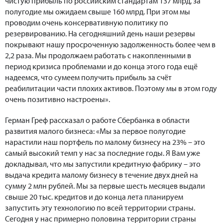
чистую прибыль по российским стандартам 137 млрд, за
полугодие мы ожидаем свыше 160 млрд. При этом мы
проводим очень консервативную политику по
резервированию. На сегодняшний день наши резервы
покрывают нашу просроченную задолженность более чем в
2,2 раза. Мы продолжаем работать с накопленными в
период кризиса проблемами и до конца этого года ещё
надеемся, что сумеем получить прибыль за счёт
реабилитации части плохих активов. Поэтому мы в этом году
очень позитивно настроены».
Герман Греф рассказал о работе Сбербанка в области
развития малого бизнеса: «Мы за первое полугодие
нарастили наш портфель по малому бизнесу на 23% – это
самый высокий темп у нас за последние годы. Я Вам уже
докладывал, что мы запустили кредитную фабрику – это
выдача кредита малому бизнесу в течение двух дней на
сумму 2 млн рублей. Мы за первые шесть месяцев выдали
свыше 20 тыс. кредитов и до конца лета планируем
запустить эту технологию по всей территории страны.
Сегодня у нас примерно половина территории страны