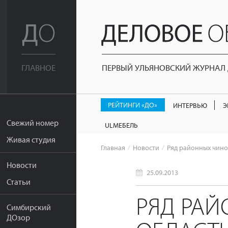
ПЕРВЫЙ УЛЬЯНОВСКИЙ ЖУРНАЛ Д
ГЛАВНОЕ
РЕЙТИНГИ «ДО»
ИНТЕРВЬЮ
Э
Свежий номер
ULМЕБЕЛЬ
Живая студия
Главная
Новости
Ряд районных чино
Новости
25.09.2013
Статьи
РЯД РАЙ
Симбирский
ДОзор