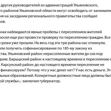
 других руководителей из администраций Ульяновского,
о районов Ульяновской области могут освободить от занимае
дня на заседании регионального правительства сообщил
ов.
айонах наблюдаются явные пробелы с переселением жителей
росил еще раз провести проверку по переселению граждан. Все
роки уже прошли. На весь год эти три района нас откинули,
ли получить софинансирование по 185-му закону из
тва. Ульяновский район: нерасселенные жители до сих пор
оме. Барышский район: к настоящему времени к переселению 
. Карсунский район: до настоящего времени переселение не
финансируем? Потому что у нас денег нет? У нас есть деньги. Эт
льных образований. Конкретные должностные лица должны бы
й службы»,- заключил губернатор.