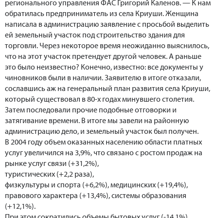
регионального управления ФАС Григорий Каленов. — К нам
обратилась предприниматель из села Криуши. Женщина
написала в администрацию заявление с просьбой выделить
ей земельный участок под строительство здания для
торговли. Через некоторое время неожиданно выяснилось,
что на этот участок претендует другой человек. А раньше
это было неизвестно? Конечно, известно: все документы у
чиновников были в наличии. Заявителю в итоге отказали,
сославшись аж на генеральный план развития села Криуши,
который существовал в 80-х годах минувшего столетия.
Затем последовали прочие подобные отговорки и
затягивание времени. В итоге мы завели на районную
администрацию дело, и земельный участок был получен.
В 2004 году объем оказанных населению области платных
услуг увеличился на 3,9%, что связано с ростом продаж на
рынке услуг связи (+31,2%),
туристических (+2,2 раза),
физкультуры и спорта (+6,2%), медицинских (+19,4%),
правового характера (+13,4%), системы образования
(+12,1%).
При этом сократились объемы бытовых услуг (-14,1%),