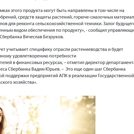
мках этого продукта могут быть направлены в том числе на
брений, средств защиты растений, горюче-смазочных материал
алов для ремонта сельскохозяйственной техники. Залог будущег
енным видом обеспечения по продукту», - сообщил управляющ
Сбербанка Вячеслав Безруков.
т учитывает специфику отрасли растениеводства и будет
олному удовлетворению потребности
елей в финансовых ресурсах, – отметил директор департамент
неса Сбербанка Вадим Юрьев. – Это еще один шаг Сбербанка
ой поддержки предприятий АПК в реализации Государственной
ского хозяйства».