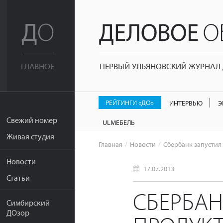
ПЕРВЫЙ УЛЬЯНОВСКИЙ ЖУРНАЛ Д
ГЛАВНОЕ
РЕЙТИНГИ «ДО»
ИНТЕРВЬЮ
Э
Свежий номер
ULМЕБЕЛЬ
Живая студия
Главная
Новости
Сбербанк запустил
Новости
17.07.2013
Статьи
СБЕРБАН
Симбирский
ДОзор