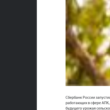
Сбербанк России запусти
работающих в сфере АПК,
будущего урожая сельско