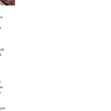
ых
и
oup
4
о
пы
в
com