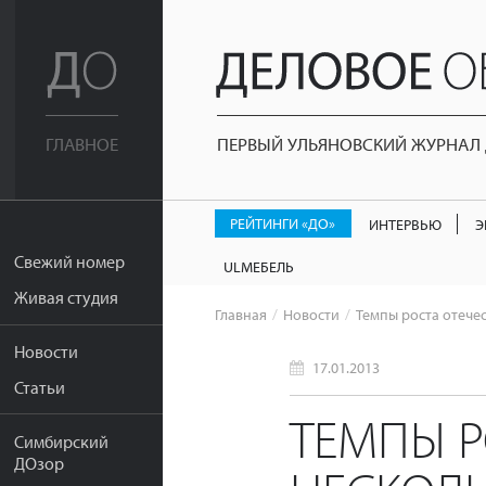
ПЕРВЫЙ УЛЬЯНОВСКИЙ ЖУРНАЛ Д
ГЛАВНОЕ
РЕЙТИНГИ «ДО»
ИНТЕРВЬЮ
Э
Свежий номер
ULМЕБЕЛЬ
Живая студия
Главная
Новости
Темпы роста отече
Новости
17.01.2013
Статьи
ТЕМПЫ Р
Симбирский
ДОзор