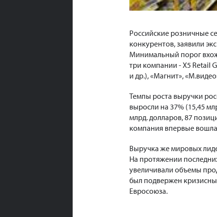
Российские розничные с
конкурентов, заявили эк
Минимальный порог вхожде
три компании - X5 Retail 
и др.), «Магнит», «М.видео
Темпы роста выручки рос
выросли на 37% (15,45 млр
млрд. долларов, 87 позици
компания впервые вошла 
Выручка же мировых лидер
На протяжении последних
увеличивали объемы прод
был подвержен кризисным
Евросоюза.