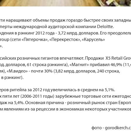
ети наращивают объемы продаж гораздо быстрее своих западн
сперты международной аудиторской компании Deloitte.
ния в рэнкинг 2012 года - 3,72 млрд. долларов. Его преодолел
Group (сети «Пятерочка», «Перекресток», «Карусель»
».
сийских розничных гигантов впечатляют. Продажи X5 Retail Gr
д. долларов, 61 строка рэнкинга), «Магнит» прибавил 46,9% (11,
я), «М.видео» - почти 30% (3,82 млрд. долларов, 240 строка,
в рэнкинг).
ов ритейла за 2012 год увеличилась в среднем на 5,1%.
 пяти лет (2006-2011 годы) зарубежные торговые сети ежегодн
аж на 5,4%. Основная причина - розничный рынок стран Евро
 явлениям из-за рецессии в экономиках некоторых участнико
фото - gorodkerch.