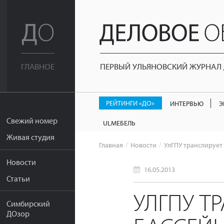
ПЕРВЫЙ УЛЬЯНОВСКИЙ ЖУРНАЛ Д
ГЛАВНОЕ
РЕЙТИНГИ «ДО»
ИНТЕРВЬЮ
Э
Свежий номер
ULМЕБЕЛЬ
Живая студия
Главная
Новости
УлГПУ транслирует 
Новости
16.05.2013
Статьи
УЛГПУ Т
Симбирский
ДОзор