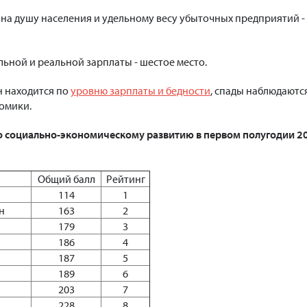
я на душу населения и удельному весу убыточных предприятий -
льной и реальной зарплаты - шестое место.
н находится по
уровню зарплаты и бедности
, спады наблюдаютс
омики.
о социально-экономическому развитию в первом полугодии 2
Общий балл
Рейтинг
114
1
н
163
2
179
3
186
4
187
5
189
6
203
7
228
8