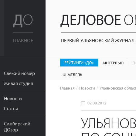
ПЕРВЫЙ УЛЬЯНОВСКИЙ ЖУРНАЛ Д
ГЛАВНОЕ
РЕЙТИНГИ «ДО»
ИНТЕРВЬЮ
Э
Свежий номер
ULМЕБЕЛЬ
Живая студия
Главная
Новости
Ульяновская облас
Новости
02.08.2012
Статьи
УЛЬЯНОВ
Симбирский
ДОзор