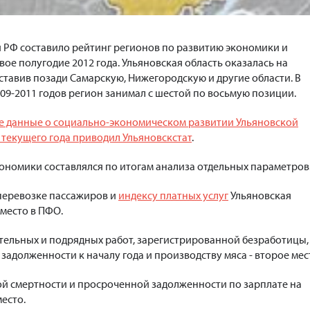
РФ составило рейтинг регионов по развитию экономики и
ое полугодие 2012 года. Ульяновская область оказалась на
ставив позади Самарскую, Нижегородскую и другие области. В
09-2011 годов регион занимал с шестой по восьмую позиции.
 данные о социально-экономическом развитии Ульяновской
 текущего года приводил Ульяновскстат
.
ономики составлялся по итогам анализа отдельных параметров
 перевозке пассажиров и
индексу платных услуг
Ульяновская
 место в ПФО.
ительных и подрядных работ, зарегистрированной безработицы,
адолженности к началу года и производству мяса - второе мес
ой смертности и просроченной задолженности по зарплате на
место.