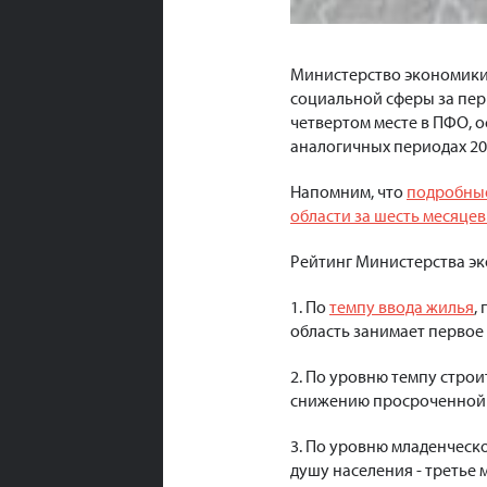
Министерство экономики 
социальной сферы за перв
четвертом месте в ПФО, о
аналогичных периодах 20
Напомним, что
п
одробные
области за шесть месяцев
Рейтинг Министерства эк
1. По
темпу ввода жилья
,
область занимает первое
2. По уровню темпу стро
снижению просроченной з
3. По уровню младенческ
душу населения - третье 