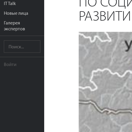
ПО СОЦ
IT Talk
РАЗВИТ
Новые лица
Галерея
экспертов
Войти