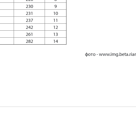
230
9
231
10
237
11
242
12
261
13
282
14
фото - www.img.beta.rian