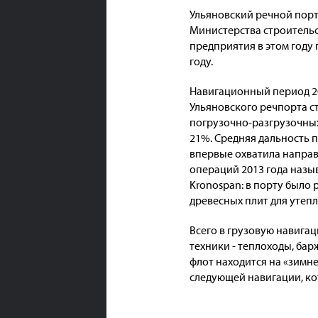
Ульяновский речной порт
Министерства строительс
предприятия в этом году п
году.
Навигационный период 20
Ульяновского речпорта с
погрузочно-разгрузочных 
21%. Средняя дальность п
впервые охватила направ
операций 2013 года наз
Kronospan: в порту было 
древесных плит для утепл
Всего в грузовую навигац
техники - теплоходы, бар
флот находится на «зимн
следующей навигации, кот