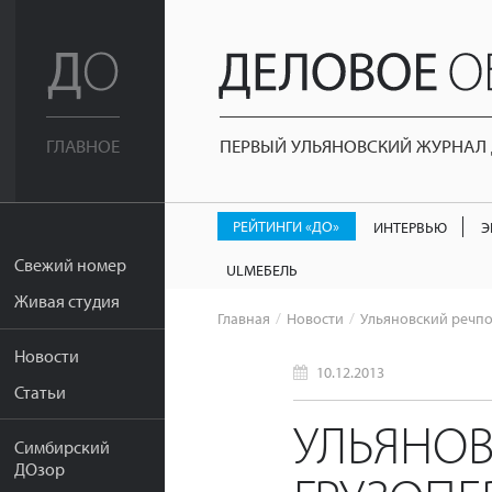
ПЕРВЫЙ УЛЬЯНОВСКИЙ ЖУРНАЛ Д
ГЛАВНОЕ
РЕЙТИНГИ «ДО»
ИНТЕРВЬЮ
Э
Свежий номер
ULМЕБЕЛЬ
Живая студия
Главная
Новости
Ульяновский речпо
Новости
10.12.2013
Статьи
УЛЬЯНОВ
Симбирский
ДОзор