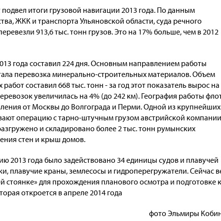
 подвел итоги грузовой навигации 2013 года. По данным
тва, ЖКК и транспорта Ульяновской области, суда речного
еревезли 913,6 тыс. тонн грузов. Это на 17% больше, чем в 2012
13 года составил 224 дня. Основным направлением работы
тала перевозка минерально-строительных материалов. Объем
работ составил 668 тыс. тонн - за год этот показатель вырос на
еревозок увеличилась на 4% (до 242 км). География работы фло
ления от Москвы до Волгограда и Перми. Одной из крупнейших
ывают операцию с тарно-штучным грузом австрийской компани
разгружено и складировано более 2 тыс. тонн румынских
ения стен и крыш домов.
ию 2013 года было задействовано 34 единицы судов и плавучей
жи, плавучие краны, землесосы и гидроперегружатели. Сейчас в
ей стоянке» для прохождения планового осмотра и подготовке 
орая откроется в апреле 2014 года
фото Эльмиры Коби