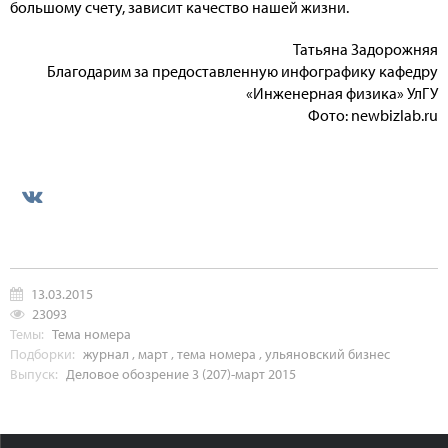
большому счету, зависит качество нашей жизни.
Татьяна Задорожняя
Благодарим за предоставленную инфографику кафедру
«Инженерная физика» УлГУ
Фото: newbizlab.ru
13.03.2015
23093
Темы:
Тема номера
Подборки:
журнал
,
март
,
тема номера
,
ульяновский бизнес
Выпуск:
Деловое обозрение 3 (207)-март 2015