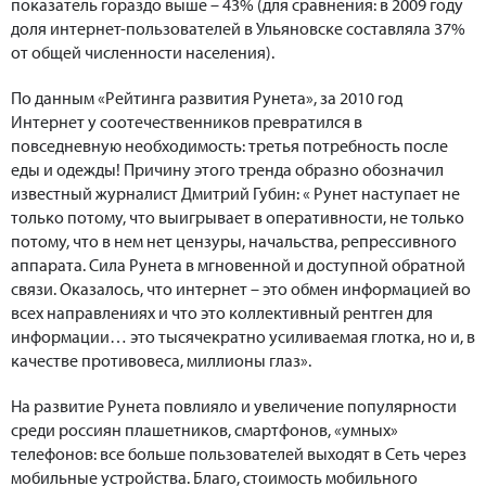
показатель гораздо выше – 43% (для сравнения: в 2009 году
доля интернет-пользователей в Ульяновске составляла 37%
от общей численности населения).
По данным «Рейтинга развития Рунета», за 2010 год
Интернет у соотечественников превратился в
повседневную необходимость: третья потребность после
еды и одежды! Причину этого тренда образно обозначил
известный журналист Дмитрий Губин: « Рунет наступает не
только потому, что выигрывает в оперативности, не только
потому, что в нем нет цензуры, начальства, репрессивного
аппарата. Сила Рунета в мгновенной и доступной обратной
связи. Оказалось, что интернет – это обмен информацией во
всех направлениях и что это коллективный рентген для
информации… это тысячекратно усиливаемая глотка, но и, в
качестве противовеса, миллионы глаз».
На развитие Рунета повлияло и увеличение популярности
среди россиян плашетников, смартфонов, «умных»
телефонов: все больше пользователей выходят в Сеть через
мобильные устройства. Благо, стоимость мобильного