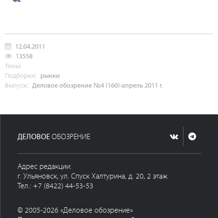
12.04.2011
13558
Темы:
Подборки:
рынки
Выпуск:
Деловое обозрение №4 (160)-апрель 2011 г.
ДЕЛОВОЕ
ОБОЗРЕНИЕ
Адрес редакции:
г. Ульяновск, ул. Спуск Халтурина, д. 20, 2 этаж
Тел.: +7 (8422) 44-53-53
© 2005-2026 «Деловое обозрение»