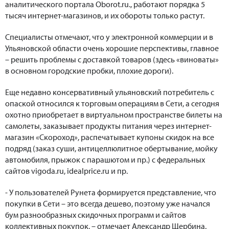
аналитического портала Oborot.ru., работают порядка 5
тысяч интернет-магазинов, и их обороты только растут.
Специалисты отмечают, что у электронной коммерции и в
Ульяновской области очень хорошие перспективы, главное
– решить проблемы с доставкой товаров (здесь «виноваты»
в основном городские пробки, плохие дороги).
Еще недавно консервативный ульяновский потребитель с
опаской относился к торговым операциям в Сети, а сегодня
охотно приобретает в виртуальном пространстве билеты на
самолеты, заказывает продукты питания через интернет-
магазин «Скороход», распечатывает купоны скидок на все
подряд (заказ суши, антицеллюлитное обертывание, мойку
автомобиля, прыжок с парашютом и пр.) с федеральных
сайтов vigoda.ru, idealprice.ru и пр.
- У пользователей Рунета формируется представление, что
покупки в Сети – это всегда дешево, поэтому уже начался
бум разнообразных скидочных программ и сайтов
коллективных покупок, – отмечает Александр Щербина.