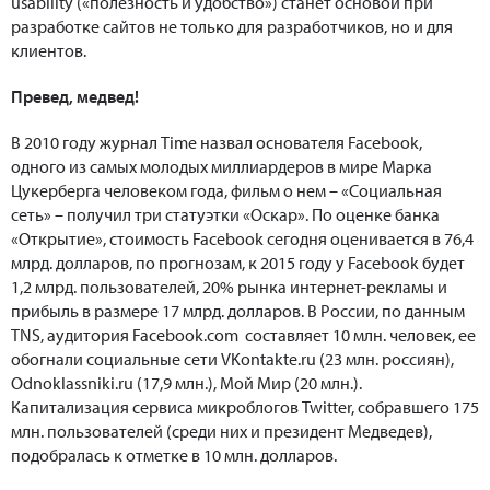
usability («полезность и удобство») станет основой при
разработке сайтов не только для разработчиков, но и для
клиентов.
Превед, медвед!
В 2010 году журнал Time назвал основателя Facebook,
одного из самых молодых миллиардеров в мире Марка
Цукерберга человеком года, фильм о нем – «Социальная
сеть» – получил три статуэтки «Оскар». По оценке банка
«Открытие», стоимость Facebook сегодня оценивается в 76,4
млрд. долларов, по прогнозам, к 2015 году у Facebook будет
1,2 млрд. пользователей, 20% рынка интернет-рекламы и
прибыль в размере 17 млрд. долларов. В России, по данным
TNS, аудитория Facebook.com составляет 10 млн. человек, ее
обогнали социальные сети VKontakte.ru (23 млн. россиян),
Оdnoklassniki.ru (17,9 млн.), Мой Мир (20 млн.).
Капитализация сервиса микроблогов Twitter, собравшего 175
млн. пользователей (среди них и президент Медведев),
подобралась к отметке в 10 млн. долларов.