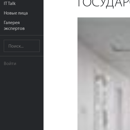
ГОСУДА
IT Talk
Новые лица
Галерея
экспертов
Войти