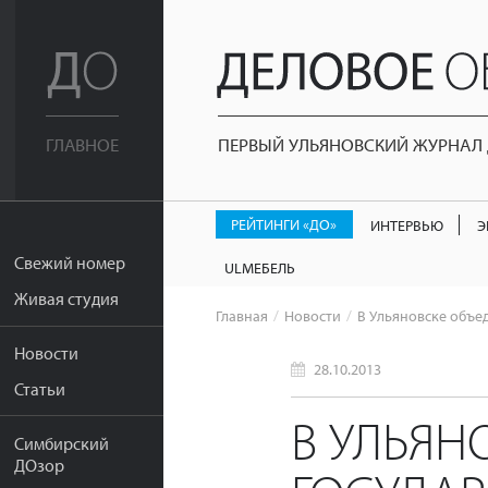
ПЕРВЫЙ УЛЬЯНОВСКИЙ ЖУРНАЛ Д
ГЛАВНОЕ
РЕЙТИНГИ «ДО»
ИНТЕРВЬЮ
Э
Свежий номер
ULМЕБЕЛЬ
Живая студия
Главная
Новости
В Ульяновске объе
Новости
28.10.2013
Статьи
В УЛЬЯН
Симбирский
ДОзор