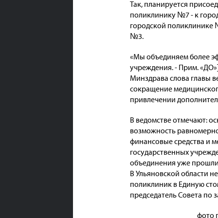
Так, планируется присое
поликлинику №7 - к горо
городской поликлинике №
№3.
«Мы объединяем более э
учреждения. - Прим. «ДО»
Минздрава слова главы в
сокращение медицинского
привлечении дополнител
В ведомстве отмечают: ос
возможность равномерно
финансовые средства и м
государственных учрежд
объединения уже прошли в
В Ульяновской области н
поликлиник в Единую сто
председатель Совета по 
фото 