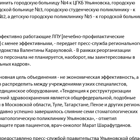
динить городскую больницу №4 к ЦГКБ Ульяновска, городскую
дской больнице №3, городскую студенческую поликлинику - к
2, а детскую городскую поликлинику №5 - к городской больни
ффективно работающие ЛПУ [лечебно-профилактические
] с менее эффективными, - передает пресс-служба региональног
едомства Валентины Карауловой. - В рамках реорганизации
 персонала не планируется, наоборот, мы заинтересованы в
ьных кадров».
новная цель объединения - не экономическая эффективность, а
 распределить между учреждениями узких специалистов,
едицинское оборудование. «Тенденция к реструктуризации
ений здравоохранения является общефедеральной, подобные
 Московской области, Туле, Татарстане, Пензе и других регион
едавно успешно завершилось слияние семи стоматологических
матологическую поликлинику Ульяновска», - отметил
защите прав пациентов, врач-онколог Марат Шарафутдинов.
предоставлено пресс-службой правительства Ульяновской обла