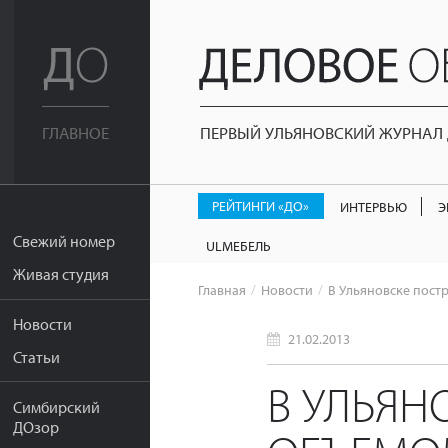
ПЕРВЫЙ УЛЬЯНОВСКИЙ ЖУРНАЛ Д
ГЛАВНОЕ
РЕЙТИНГИ «ДО»
ИНТЕРВЬЮ
Э
Свежий номер
ULМЕБЕЛЬ
Живая студия
Главная
Новости
В Ульяновске пост
Новости
21.02.2013
Статьи
В УЛЬЯН
Симбирский
ДОзор