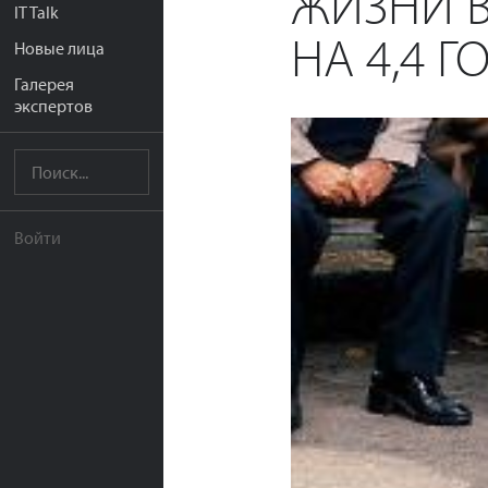
ЖИЗНИ В
IT Talk
НА 4,4 Г
Новые лица
Галерея
экспертов
Войти