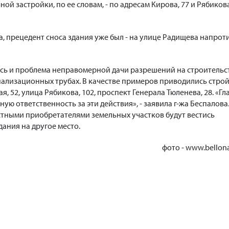
й застройки, по ее словам, - по адресам Кирова, 77 и Рябиков
а, прецедент сноса здания уже был - на улице Радищева напрот
сь и проблема неправомерной дачи разрешений на строительс
анализационных трубах. В качестве примеров приводились стро
, 52, улица Рябикова, 102, проспект Генерала Тюленева, 28. «Гл
ую ответственность за эти действия», - заявила г-жа Беспалова.
естными приобретателями земельных участков будут вестись
ания на другое место.
фото - www.bellona