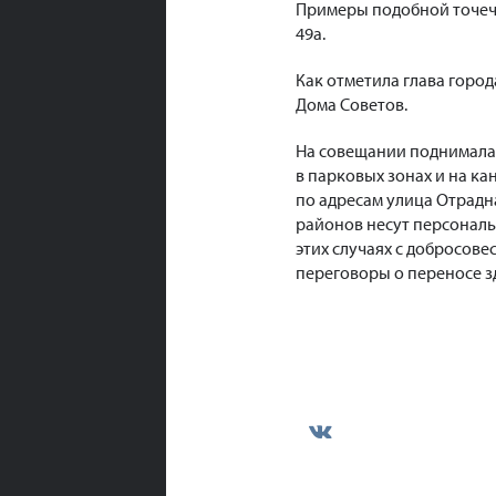
Примеры подобной точечно
49а.
Как отметила глава город
Дома Советов.
На совещании поднимала
в парковых зонах и на к
по адресам улица Отрадная
районов несут персональн
этих случаях с добросов
переговоры о переносе зд