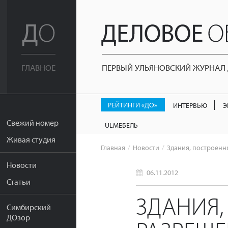
ПЕРВЫЙ УЛЬЯНОВСКИЙ ЖУРНАЛ Д
ГЛАВНОЕ
РЕЙТИНГИ «ДО»
ИНТЕРВЬЮ
Э
Свежий номер
ULМЕБЕЛЬ
Живая студия
Главная
Новости
Здания, построенны
Новости
06.11.2012
Статьи
ЗДАНИЯ,
Симбирский
ДОзор