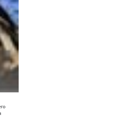
его
я