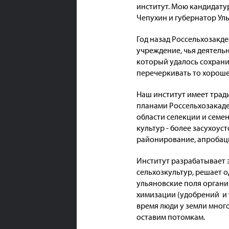
институт. Мою кандидату
Чепухин и губернатор Ул
Год назад Россельхозакде
учреждение, чья деятельн
который удалось сохранит
перечеркивать то хороше
Наш институт имеет традиц
планами Россельхозакаде
области селекции и семе
культур - более засухоус
районирование, апробаци
Институт разрабатывает
сельхозкультур, решает о
ульяновские поля органич
химизации (удобрений и т
время люди у земли много
оставим потомкам.