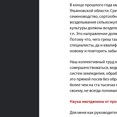
В конце прошлого года м
Ульяновской области. Сре
семеноводство, сортообн
возделывания сельхозкул
культуры должны возделы
т.п. Это направление дол
Потому что, чего греха т
специалисты, да и квали
новому и повторить забы
Наш коллективный труд н
совершенствоваться, вед
систем земледелия, обраб
это прямой посев без об
более чем на ста тысячах
своему, не всегда понима
Наука неотделима от пр
Для меня как руководите