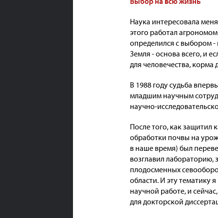
Выбор на всю жизнь
Наука интересовала меня с
этого работал агрономом
определился с выбором - 
Земля - основа всего, и 
для человечества, корма 
В 1988 году судьба вперв
младшим научным сотрудн
научно-исследовательско
После того, как защитил 
обработки почвы на урож
в наше время) был перев
возглавил лабораторию, 
плодосменных севооборо
области. И эту тематику 
научной работе, и сейчас
для докторской диссерта