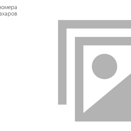
номера
ахаров