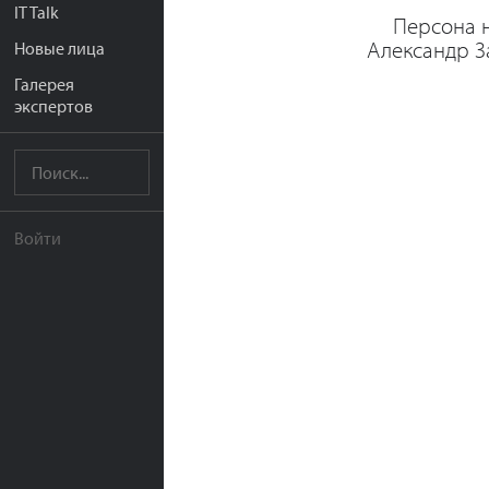
IT Talk
Персона 
Александр З
Новые лица
Галерея
экспертов
Войти