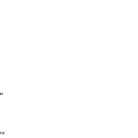
-
ры
-
ти