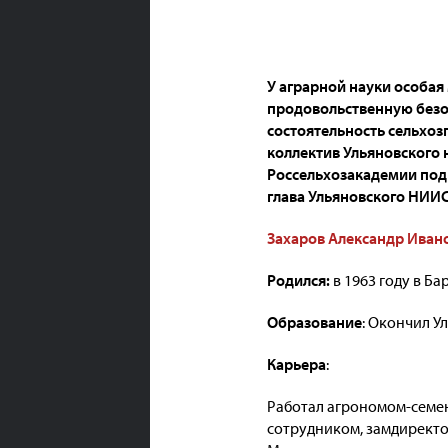
У аграрной науки особая 
продовольственную безо
состоятельность сельхоз
коллектив Ульяновского 
Россельхозакадемии под 
глава Ульяновского НИИС
Захаров Александр Иван
Родился:
в 1963 году в Б
Образование
: Окончил У
Карьера
:
Работал агрономом-семен
сотрудником, замдиректо