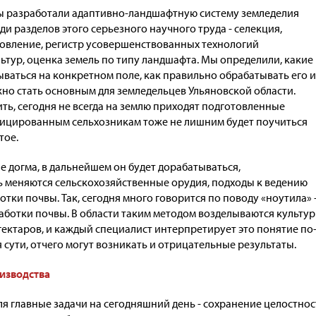
ы разработали адаптивно-ландшафтную систему земледелия
ди разделов этого серьезного научного труда - селекция,
овление, регистр усовершенствованных технологий
ьтур, оценка земель по типу ландшафта. Мы определили, какие
ваться на конкретном поле, как правильно обрабатывать его и
жно стать основным для земледельцев Ульяновской области.
аить, сегодня не всегда на землю приходят подготовленные
фицированным сельхозникам тоже не лишним будет поучиться
тое.
е догма, в дальнейшем он будет дорабатываться,
ь меняются сельскохозяйственные орудия, подходы к ведению
отки почвы. Так, сегодня много говорится по поводу «ноутила» 
работки почвы. В области таким методом возделываются культу
 гектаров, и каждый специалист интерпретирует это понятие по
я сути, отчего могут возникать и отрицательные результаты.
оизводства
ля главные задачи на сегодняшний день - сохранение целостнос