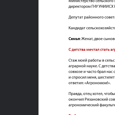
Министерство сельского х
директором ГНУ УНИИСХ 
Депутат районного совет
Кандидат сельскохозяйст
Семья
: Женат, двое сынов
С детства мечтал стать 
Стаж моей работы в сельс
аграрной науке. С детств
совхозе и часто брал нас
и спросил меня, шестилет
ответил: «Агрономом!».
Правда, отец хотел, чтоб
окончил Рязановский совх
агрономический факульте