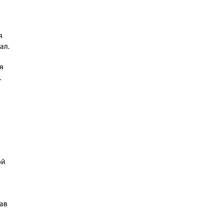
я
ал.
я
.
ой
тав