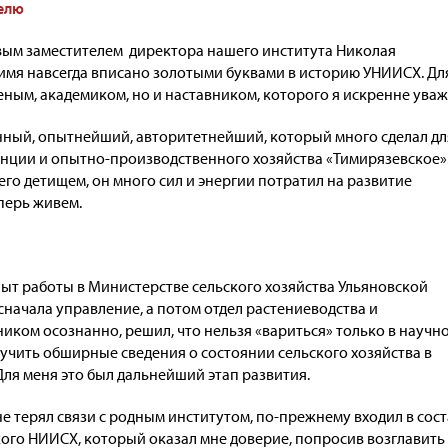
телю
рвым заместителем директора нашего института Николая
 имя навсегда вписано золотыми буквами в историю УНИИСХ. Дл
еным, академиком, но и наставником, которого я искренне уваж
нный, опытнейший, авторитетнейший, который много сделал дл
нции и опытно-производственного хозяйства «Тимирязевское»
го детищем, он много сил и энергии потратил на развитие
перь живем.
пыт работы в Министерстве сельского хозяйства Ульяновской
л сначала управление, а потом отдел растениеводства и
иком осознанно, решил, что нельзя «вариться» только в научн
лучить обширные сведения о состоянии сельского хозяйства в
Для меня это был дальнейший этап развития.
не терял связи с родным институтом, по-прежнему входил в сос
кого НИИСХ, который оказал мне доверие, попросив возглавить