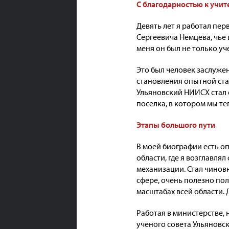
С благодарностью к учи
Девять лет я работал пе
Сергеевича Немцева, чье
меня он был не только уч
Это был человек заслуже
становления опытной ста
Ульяновский НИИСХ стал е
поселка, в котором мы те
Этапы большого пути
В моей биографии есть о
области, где я возглавля
механизации. Стал чиновн
сфере, очень полезно по
масштабах всей области. 
Работая в министерстве, 
ученого совета Ульяновс