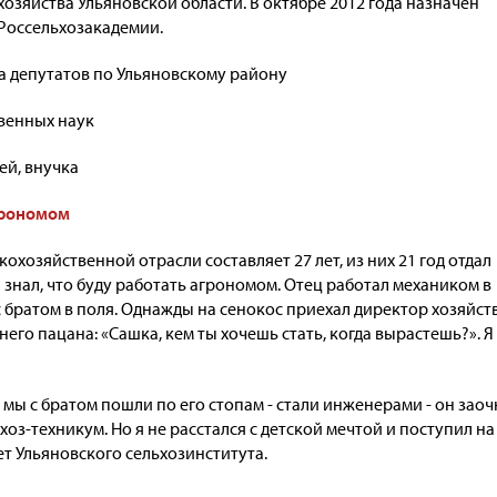
озяйства Ульяновской области. В октябре 2012 года назначен
Россельхозакадемии.
а депутатов по Ульяновскому району
венных наук
ей, внучка
агрономом
кохозяйственной отрасли составляет 27 лет, из них 21 год отдал
а знал, что буду работать агрономом. Отец работал механиком в
 с братом в поля. Однажды на сенокос приехал директор хозяйст
него пацана: «Сашка, кем ты хочешь стать, когда вырастешь?». Я
ы мы с братом пошли по его стопам - стали инженерами - он зао
оз-техникум. Но я не расстался с детской мечтой и поступил на
т Ульяновского сельхозинститута.