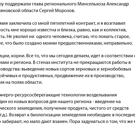
ру поддержали глава регионального Минсельхоза Александр
ьяновской области Сергей Морозов.
мия заключила со мной пятилетний контракт, и я возглавил
ость мне хорошо известна и близка, равно, как и коллектив,
ь. Не уволил ни одного человека, считаю, что ломать старое,
е, что было создано моими предшественниками, неправильно.
ии, корни. Все то, что мы сегодня делаем, идет в соответствии 
мии и региона. В стенах института не прекращаются работы в
новодства: выведение новых сортов зерновых и зернобобовых
тойчивых и продуктивных, продвижение их в производство,
я на полях области.
 энерго-ресурсосберегающие технологии возделывания
дин из новых вопросов для нашего региона - введение на
еского земледелия, получение продукта, чистого от средств
.д.). Возврат к биологизации земледелия необходим: в последн
 забирают, но мало дают взамен. Пора задуматься о том, что же