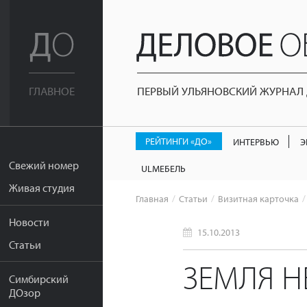
ПЕРВЫЙ УЛЬЯНОВСКИЙ ЖУРНАЛ Д
ГЛАВНОЕ
РЕЙТИНГИ «ДО»
ИНТЕРВЬЮ
Э
Свежий номер
ULМЕБЕЛЬ
Живая студия
Главная
Статьи
Визитная карточка
Новости
15.10.2013
Статьи
ЗЕМЛЯ 
Симбирский
ДОзор