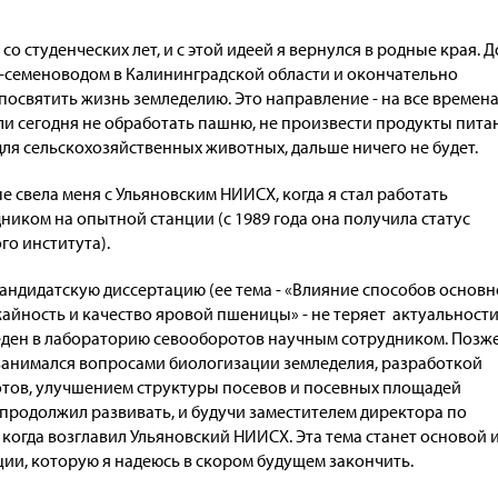
о студенческих лет, и с этой идеей я вернулся в родные края. Д
-семеноводом в Калининградской области и окончательно
посвятить жизнь земледелию. Это направление - на все времена
если сегодня не обработать пашню, не произвести продукты пита
для сельскохозяйственных животных, дальше ничего не будет.
ые свела меня с Ульяновским НИИСХ, когда я стал работать
иком на опытной станции (с 1989 года она получила статус
го института).
кандидатскую диссертацию (ее тема - «Влияние способов основ
айность и качество яровой пшеницы» - не теряет актуальности
еден в лабораторию севооборотов научным сотрудником. Позже
занимался вопросами биологизации земледелия, разработкой
тов, улучшением структуры посевов и посевных площадей
я продолжил развивать, и будучи заместителем директора по
, когда возглавил Ульяновский НИИСХ. Эта тема станет основой 
ции, которую я надеюсь в скором будущем закончить.