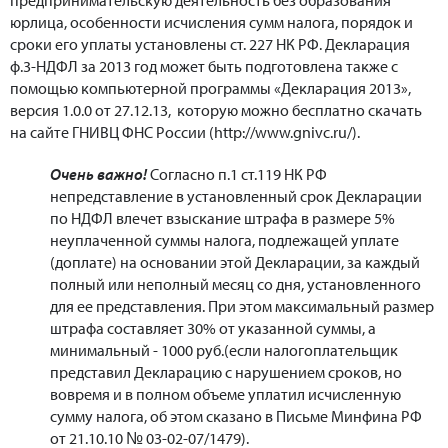
юрлица, особенности исчисления сумм налога, порядок и
сроки его уплаты установлены ст. 227 НК РФ. Декларация
ф.3-НДФЛ за 2013 год может быть подготовлена также с
помощью компьютерной программы «Декларация 2013»,
версия 1.0.0 от 27.12.13, которую можно бесплатно скачать
на сайте ГНИВЦ ФНС России (http://www.gnivc.ru/).
Очень важно!
Согласно п.1 ст.119 НК РФ
непредставление в установленный срок Декларации
по НДФЛ влечет взыскание штрафа в размере 5%
неуплаченной суммы налога, подлежащей уплате
(доплате) на основании этой Декларации, за каждый
полный или неполный месяц со дня, установленного
для ее представления. При этом максимальный размер
штрафа составляет 30% от указанной суммы, а
минимальный - 1000 руб.(если налогоплательщик
представил Декларацию с нарушением сроков, но
вовремя и в полном объеме уплатил исчисленную
сумму налога, об этом сказано в Письме Минфина РФ
от 21.10.10 № 03-02-07/1479).