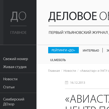
ПЕРВЫЙ УЛЬЯНОВСКИЙ ЖУРНАЛ Д
ГЛАВНОЕ
РЕЙТИНГИ «ДО»
ИНТЕРВЬЮ
Э
Свежий номер
ULМЕБЕЛЬ
Живая студия
Главная
Новости
«Авиастар» и УлГУ
Новости
16.12.2013
Статьи
«АВИАСТ
Симбирский
ДОзор