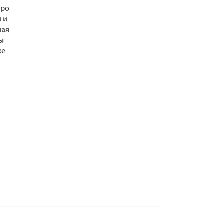
тро
 и
ная
ны
ке