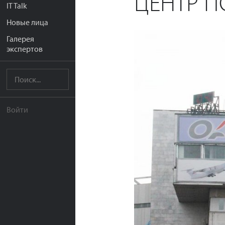
ЦЕНТР П
IT Talk
Новые лица
Галерея
экспертов
Войти