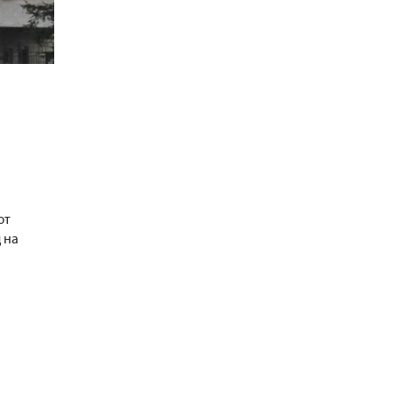
ют
 на