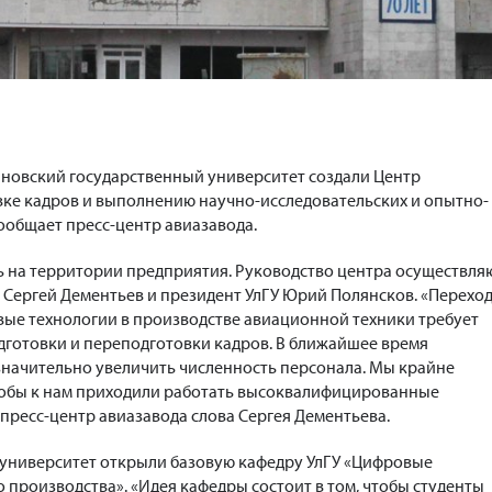
яновский государственный университет создали Центр
ке кадров и выполнению научно-исследовательских и опытно-
сообщает пресс-центр авиазавода.
 на территории предприятия. Руководство центра осуществля
 Сергей Дементьев и президент УлГУ Юрий Полянсков. «Переход
е технологии в производстве авиационной техники требует
готовки и переподготовки кадров. В ближайшее время
начительно увеличить численность персонала. Мы крайне
тобы к нам приходили работать высоквалифицированные
 пресс-центр авиазавода слова Сергея Дементьева.
и университет открыли базовую кафедру УлГУ «Цифровые
 производства». «Идея кафедры состоит в том, чтобы студенты