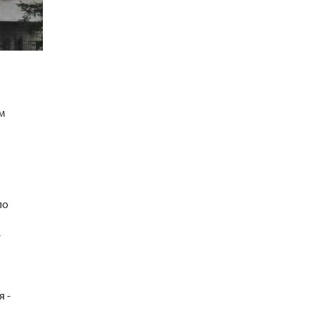
м
ло
е
 -