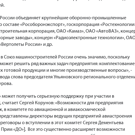
й.
 России объединяет крупнейшие оборонно-промышленные
го составе «Рособоронэкспорт», госкорпорация «Ростехнологии
троительная корпорация, ОАО «Камаз», ОАО «АвтоВАЗ», конце
торные заводы», концерн «Радиоэлектронные технологии», ОА
«Вертолеты России» и др.
 в Союз машиностроителей России очень значимо, поскольку
оможет решить ряд важных задач предприятия: комплектование
к готовой продукции и многие производственные вопросы», -
авода слова председателя Ульяновского регионального отделен
урова.
» может получить серьезную поддержку при участии в
 считает Сергей Корунов: «Возможности для предприятия
к, в комитете по авиационной и авиакосмической
редставлены директоры ведущих предприятий авиастроения
ереговоры о вступлении в этот комитет Сергея Дементьева
 - Прим «ДО»]. Все это существенно расширяет возможности