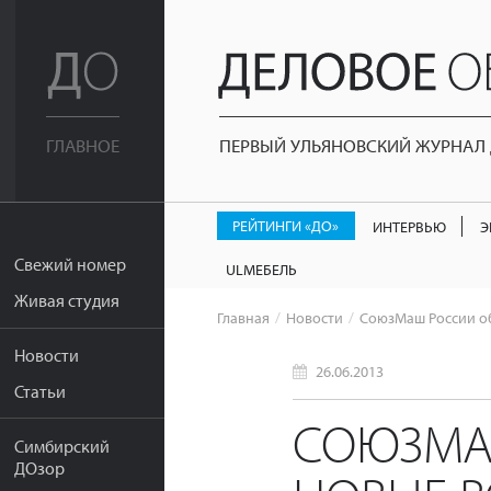
ПЕРВЫЙ УЛЬЯНОВСКИЙ ЖУРНАЛ Д
ГЛАВНОЕ
РЕЙТИНГИ «ДО»
ИНТЕРВЬЮ
Э
Свежий номер
ULМЕБЕЛЬ
Живая студия
Главная
Новости
СоюзМаш России о
Новости
26.06.2013
Статьи
СОЮЗМА
Симбирский
ДОзор