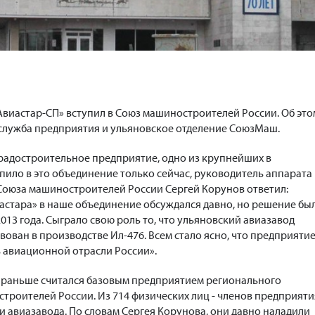
Авиастар-СП» вступил в Союз машиностроителей России. Об это
служба предприятия и ульяновское отделение СоюзМаш.
градостроительное предприятие, одно из крупнейших в
пило в это объединение только сейчас, руководитель аппарата
Союза машиностроителей России Сергей Корунов ответил:
астара» в наше объединение обсуждался давно, но решение бы
013 года. Сыграло свою роль то, что ульяновский авиазавод
ован в производстве Ил-476. Всем стало ясно, что предприяти
 авиационной отрасли России».
 раньше считался базовым предприятием регионального
троителей России. Из 714 физических лиц - членов предприятия
и авиазавода. По словам Сергея Корунова, они давно наладили