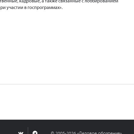
твенные, кадровые, а также связанные с лоббированием
ри участии в госпрограммах».
© 2005-2026 «Деловое обозрение»