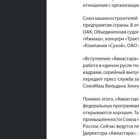
отношения с организацие
Союз машиностроителей
предприятия страны. В е
ОАК, Объединенная судос
«Ижмаш», концерн «Трак
«Компания «Сухой», ОАО 
«Вступление «Авиастара»
работа в едином русле п
кадрами, серийный выпус
передает пресс-служба з
СоюзМаш Вильдана Зинн
Помимо этого, «Авиастар
федеральных программах,
открываются хорошие. Та
промышленности Союза п
России. Сейчас ведутся п
[директора «Авиастара».