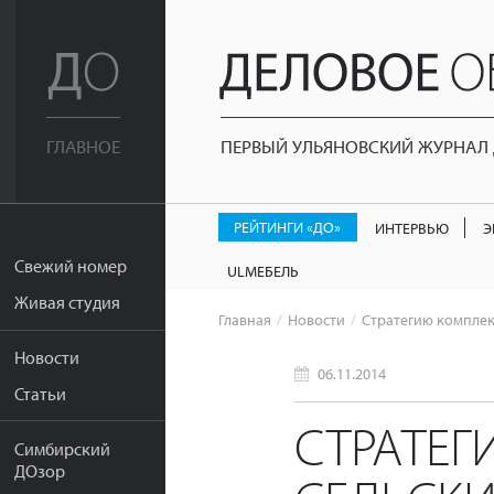
ПЕРВЫЙ УЛЬЯНОВСКИЙ ЖУРНАЛ Д
ГЛАВНОЕ
РЕЙТИНГИ «ДО»
ИНТЕРВЬЮ
Э
Свежий номер
ULМЕБЕЛЬ
Живая студия
Главная
Новости
Стратегию комплек
Новости
06.11.2014
Статьи
СТРАТЕГ
Симбирский
ДОзор