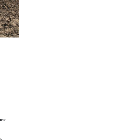
чие
й