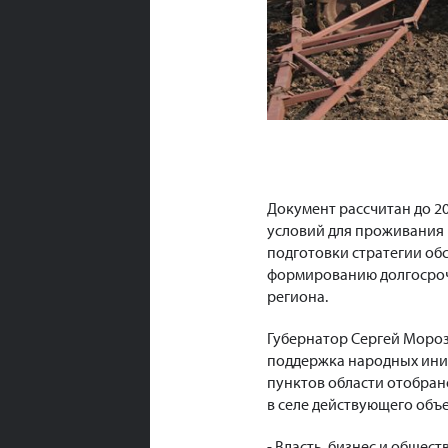
Документ рассчитан до 2
условий для проживания 
подготовки стратегии об
формированию долгосроч
региона.
Губернатор Сергей Мороз
поддержка народных иниц
пунктов области отобран
в селе действующего объ
- Власть, бизнес и обще