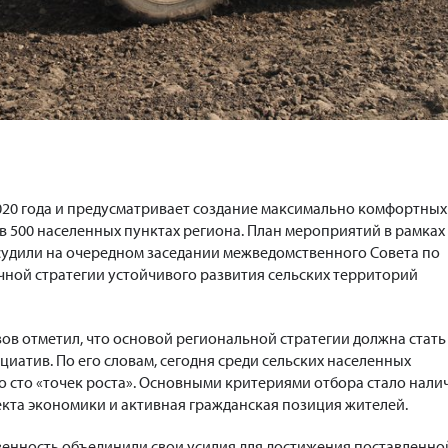
020 года и предусматривает создание максимально комфортных
в 500 населенных пунктах региона. План мероприятий в рамках
судили на очередном заседании межведомственного Совета по
ной стратегии устойчивого развития сельских территорий
ов отметил, что основой региональной стратегии должна стать
иатив. По его словам, сегодня среди сельских населенных
о сто «точек роста». Основными критериями отбора стало нали
екта экономики и активная гражданская позиция жителей.
ственность объединили свои усилия для достижения поставленно