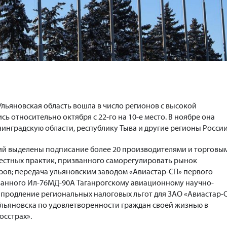
Ульяновская область вошла в число регионов с высокой
ь относительно октября с 22-го на 10-е место. В ноябре она
инградскую области, республику Тыва и другие регионы России
ий выделены подписание более 20 производителями и торговы
естных практик, призванного саморегулировать рынок
ов; передача ульяновским заводом «Авиастар-СП» первого
анного Ил-76МД-90А Таганрогскому авиационному научно-
 продление региональных налоговых льгот для ЗАО «Авиастар-
о Ульяновска по удовлетворенности граждан своей жизнью в
осстрах».