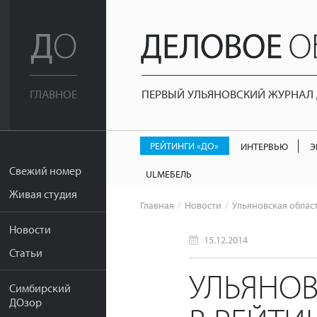
ПЕРВЫЙ УЛЬЯНОВСКИЙ ЖУРНАЛ Д
ГЛАВНОЕ
РЕЙТИНГИ «ДО»
ИНТЕРВЬЮ
Э
Свежий номер
ULМЕБЕЛЬ
Живая студия
Главная
Новости
Ульяновская област
Новости
15.12.2014
Статьи
УЛЬЯНОВ
Симбирский
ДОзор