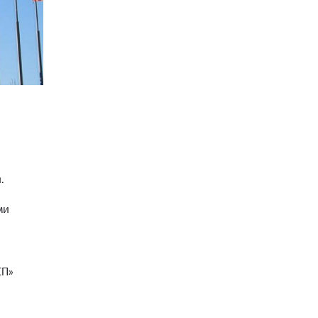
.
ми
СП»