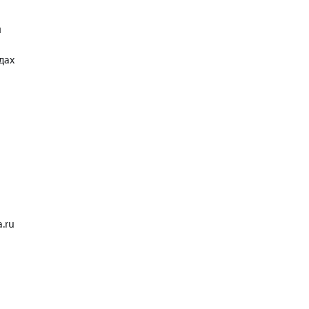
й
дах
.ru