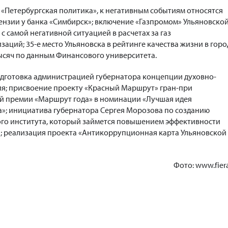
 «Петербургская политика», к негативным событиям относятся
нзии у банка «Симбирск»; включение «Газпромом» Ульяновско
 с самой негативной ситуацией в расчетах за газ
аций; 35-е место Ульяновска в рейтинге качества жизни в горо
тысяч по данным Финансового университета.
одготовка администрацией губернатора концепции духовно-
ия; присвоение проекту «Красный Маршрут» гран-при
й премии «Маршрут года» в номинации «Лучшая идея
»; инициатива губернатора Сергея Морозова по созданию
ого института, который займется повышением эффективности
; реализация проекта «Антикоррупционная карта Ульяновской
Фото: www.fiera