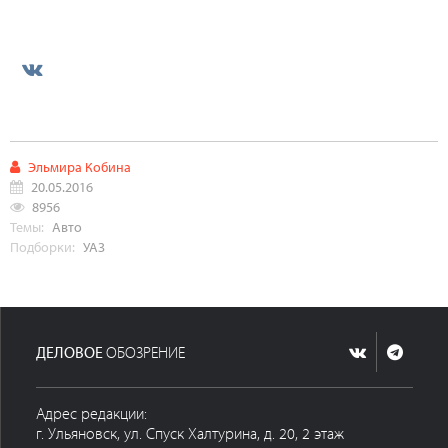
Эльмира Кобина
20.05.2016
8956
Темы:
Авто
Подборки:
УАЗ
ДЕЛОВОЕ
ОБОЗРЕНИЕ
Адрес редакции:
г. Ульяновск, ул. Спуск Халтурина, д. 20, 2 этаж