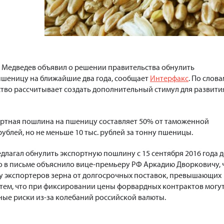
 Медведев объявил о решении правительства обнулить
пшеницу на ближайшие два года, сообщает
Интерфакс
. По слова
ство рассчитывает создать дополнительный стимул для развити
портная пошлина на пшеницу составляет 50% от таможенной
 рублей, но не меньше 10 тыс. рублей за тонну пшеницы.
лагал обнулить экспортную пошлину с 15 сентября 2016 года д
во в письме объяснило вице-премьеру РФ Аркадию Дворковичу, 
у экспортеров зерна от долгосрочных поставок, превышающих
с тем, что при фиксировании цены форвардных контрактов могу
ые риски из-за колебаний российской валюты.