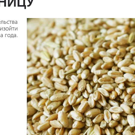
НИЦУ
льства
оизойти
а года.