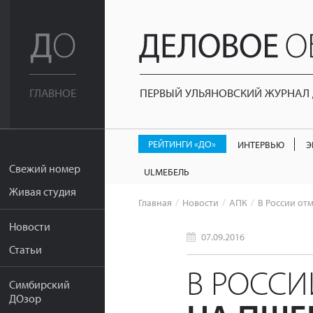
ПЕРВЫЙ УЛЬЯНОВСКИЙ ЖУРНАЛ Д
ГЛАВНОЕ
РЕЙТИНГИ «ДО»
ИНТЕРВЬЮ
Э
Свежий номер
ULМЕБЕЛЬ
Живая студия
Главная
Новости
АПК
В России от
Новости
07.09.2016
Статьи
В РОСС
Симбирский
ДОзор