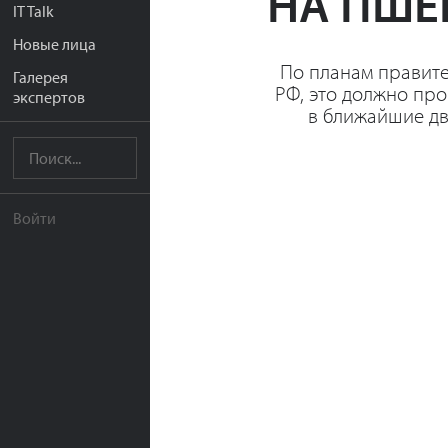
НА ПШЕ
IT Talk
Новые лица
По планам правите
Галерея
РФ, это должно пр
экспертов
в ближайшие дв
Войти