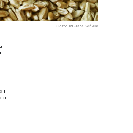
Фото: Эльмира Кобина
м
я
о 1
что
т