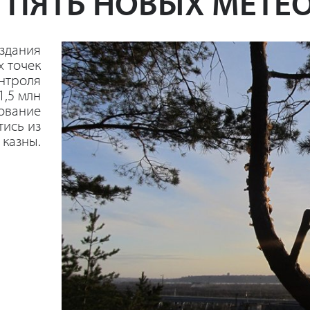
Ь
ПЯТЬ НОВЫХ МЕТЕ
оздания
 точек
онтроля
1,5 млн
ование
тись из
 казны.