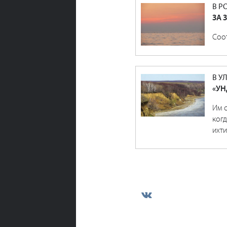
В Р
ЗА 
Соо
В У
«УН
Им с
когд
ихт