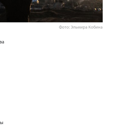
Фото: Эльмира Кобина
ва
ры