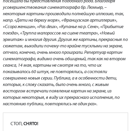
посещала бы представления подобнаго рода. Благодаря
усовершенствования синематографа бр. Люмьер, –
некоторыя картины производили полнейшую иллюзию, так,
напр. «Дети на берегу моря», «Французская артиллерия»,
«Ссора женщин», «Pas deux», «Купанье на р. Сене», «Прибытие
поезда», «Труппа малороссов на сцене театра», «Новый
эрмитаж» и многия другия. Другия же картины, прекрасныя по
сюжетам, выходили почему-то крайне тусклыми на экране,
отчего, конечно, очень много проиграли. Репертуар картин
синематографа, видимо очень обширный, так как на втором
сеанса, 14 мая, картины не смотря на то, что их
показывалось 60 штук, не повторялись, а состояли
совершенно новыя серии. Публика, а в особенности дети,
которых, к слову сказать, было очень много, с живым
восторгом встречали появление картин на экране, из
которых некоторыя, в виду их прекраснаго исполнения, по
настоянию публики, повторялись не один раз».
СТОП,
СНЯТО!