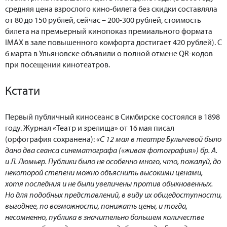
средняя цена взрослого кино-билета без скидки составляла
от 80 до 150 рублей, сейчас – 200-300 рублей, стоимость
билета на премьерный кинопоказ премиального формата
IMAX в зале повышенного комфорта достигает 420 рублей). С
6 марта в Ульяновске объявили о полной отмене QR-кодов
при посещении кинотеатров.
Кстати
Первый публичный киносеанс в Симбирске состоялся в 1898
году. Журнал «Театр и зрелища» от 16 мая писал
(орфография сохранена):
«С 12 мая в театре Булычевой было
дано два сеанса синематографа («живая фотография») бр. А.
и Л. Люмьер. Публики было не особенно много, что, пожалуй, до
некоторой степени можно объяснить высокими ценами,
хотя последния и не были увеличены против обыкновенных.
Но для подобных представлений, в виду их общедоступности,
выгоднее, по возможности, понижать цены, и тогда,
несомненно, публика в значительно большем количестве