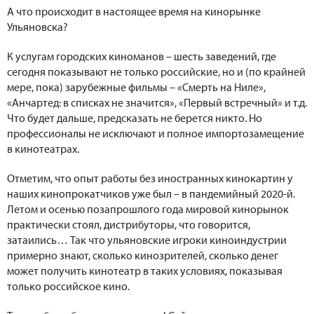
А что происходит в настоящее время на кинорынке
Ульяновска?
К услугам городских киноманов – шесть заведений, где
сегодня показывают не только российские, но и (по крайней
мере, пока) зарубежные фильмы – «Смерть на Ниле»,
«Анчартед: в списках не значится», «Первый встречный» и т.д.
Что будет дальше, предсказать не берется никто. Но
профессионалы не исключают и полное импортозамещение
в кинотеатрах.
Отметим, что опыт работы без иностранных кинокартин у
наших кинопрокатчиков уже был – в пандемийный 2020-й.
Летом и осенью позапрошлого года мировой кинорынок
практически стоял, дистрибуторы, что говорится,
затаились… Так что ульяновские игроки киноиндустрии
примерно знают, сколько кинозрителей, сколько денег
может получить кинотеатр в таких условиях, показывая
только российское кино.